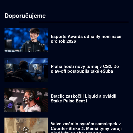
Doporučujeme
Esports Awards odhalily nominace
pro rok 2026
Praha hostí nový turnaj v CS2. Do
play-off postoupila také eSuba
Betclic zaskočili Liquid a ovládli
Stake Pulse Beat I
Valve změnilo systém samolepek v
Counter-Strike 2. Menší týmy varují
před krizí celého esportu