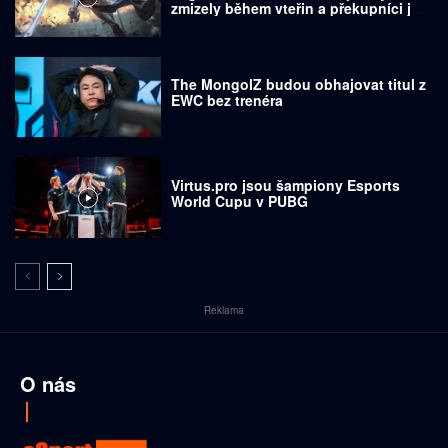
zmizely během vteřin a překupníci je
prodávají za tisíce dolarů
The MongolZ budou obhajovat titul z
EWC bez trenéra
Virtus.pro jsou šampiony Esports
World Cupu v PUBG
Reklama
O nás