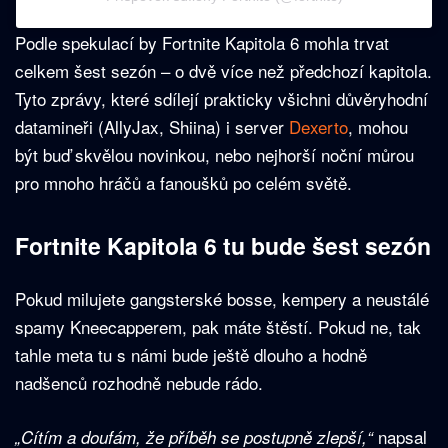
Podle spekulací by Fortnite Kapitola 6 mohla trvat
celkem šest sezón – o dvě více než předchozí kapitola.
Tyto zprávy, které sdílejí prakticky všichni důvěryhodní
datamineři (AllyJax, Shiina) i server
Dexerto
, mohou
být buď skvělou novinkou, nebo nejhorší noční můrou
pro mnoho hráčů a fanoušků po celém světě.
Fortnite Kapitola 6 tu bude šest sezón
Pokud milujete gangsterské bosse, kempery a neustálé
spamy Kneecapperem, pak máte štěstí. Pokud ne, tak
tahle meta tu s námi bude ještě dlouho a hodně
nadšenců rozhodně nebude rádo.
napsal
„Cítím a doufám, že příběh se postupně zlepší,“