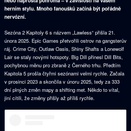
nebo naprostá pohroma – v závislosti na vašem
herním stylu. Mnoho fanoušků začíná být pořádně
nervózní.
Sezóna 2 Kapitoly 6 s názvem „Lawless“ přišla 21.
února 2025. Epic Games přetvořili ostrov na gangsterův
ráj. Crime City, Outlaw Oasis, Shiny Shafts a Lonewolf
Lair se staly novými hotspoty. Big Dill přinesl Dill Bits,
pochybnou měnu pro zbraně z Černého trhu. Předtím
Kapitola 5 prošla čtyřmi sezónami velmi rychle. Začala
v prosinci 2023 a skončila v únoru 2025, tedy za 333
dní plných změn mapy a shifting met. Někdo to vítal,
jiní cítili, že změny přišly až příliš rychle.