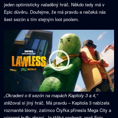
jeden optimisticky naladěný hráč. Někdo tedy má v
Epic důvěru. Doufejme, že má pravdu a nečeká nás
šest sezón s tím stejným loot poolem.
„Okradeni o 6 sezón na mapách Kapitoly 3 a 4,“
stěžoval si jiný hráč. Má pravdu – Kapitola 3 nabízela
rozmanité biomy, zatímco Čtyřka přinesla Mega City a
výrazné buffy zbraní. Je těžké pochopit, proč Epic