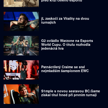
jL zaskočí za Vitality na dvou
turnajích
G2 ovládlo Warzone na Esports
World Cupu. O titulu rozhodla
jedenáctá hra
Patnáctiletý Craime se stal
nejmladším šampionem EWC
S1mple s novou sestavou BC.Game
získal titul hned při prvním turnaji