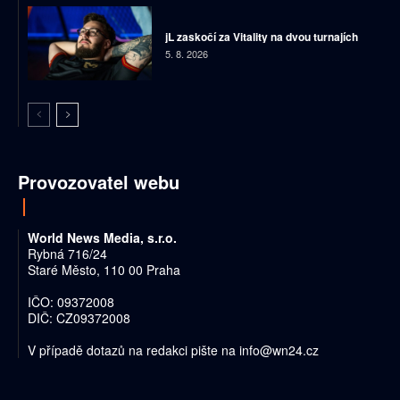
jL zaskočí za Vitality na dvou turnajích
5. 8. 2026
Provozovatel webu
World News Media, s.r.o.
Rybná 716/24
Staré Město, 110 00 Praha
IČO: 09372008
DIČ: CZ09372008
V případě dotazů na redakci pište na
info@wn24.cz