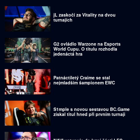
jL zaskočí za Vitality na dvou
turnajích
G2 ovládlo Warzone na Esports
World Cupu. O titulu rozhodla
jedenáctá hra
Patnáctiletý Craime se stal
nejmladším šampionem EWC
S1mple s novou sestavou BC.Game
získal titul hned při prvním turnaji