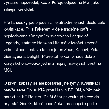
výrazně napovědět, kdo z Koreje odjede na MSI jako
silnější kandidát.
Pro fanoušky jde o jeden z nejatraktivnějších duelů celé
kvalifikace. T1 s Fakerem v čele tradičně patří k
nejsledovanějším týmům světového League of
Legends, zatímco Hanwha Life má v letošní sezoně
velmi silnou sestavu kolem jmen Zeus, Kanavi, Zeka,
Gumayusi a Delight. Právě tahle kombinace dělá z
korejského pavouka jednu z nejzajímavějších cest na
MSI.
O první zápasy se ale postarají jiné týmy. Kvalifikaci
otevře série Dplus KIA proti Hanjin BRION, vítěz pak
narazí na KT Rolster. Další část pavouka přivede do
hry také Gen.G, které bude čekat na soupeře podle