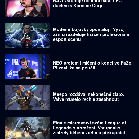
NAVI vstupuje do letní části LEC
duelem s Karmine Corp
Moderní bojovky zpomalují. Vývoj
žánru rozděluje hráče i profesionální
esport scénu
NEO prolomil mlčení o konci ve FaZe.
Přiznal, že se poučil
Meepo rozdával nekonečné zlato.
Valve muselo rychle zasáhnout
Finále mistrovství světa League of
Legends v ohrožení. Vstupenky
zmizely během vteřin a překupníci je
prodávají za tisíce dolarů