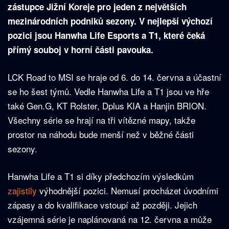
zástupce Jižní Koreje pro jeden z největších
mezinárodních podniků sezony. V nejlepší výchozí
pozici jsou Hanwha Life Esports a T1, které čeká
přímý souboj v horní části pavouka.
LCK Road to MSI se hraje od 6. do 14. června a účastní
se ho šest týmů. Vedle Hanwha Life a T1 jsou ve hře
také Gen.G, KT Rolster, Dplus KIA a Hanjin BRION.
Všechny série se hrají na tři vítězné mapy, takže
prostor na náhodu bude menší než v běžné části
sezony.
Hanwha Life a T1 si díky předchozím výsledkům
zajistily
výhodnější pozici. Nemusí procházet úvodními
zápasy a do kvalifikace vstoupí až později. Jejich
vzájemná série je naplánovaná na 12. června a může