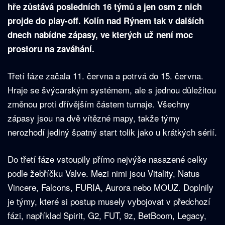
hře zůstává posledních 16 týmů a jen osm z nich
projde do play-off. Kolín nad Rýnem tak v dalších
dnech nabídne zápasy, ve kterých už není moc
prostoru na zaváhání.
Třetí fáze začala 11. června a potrvá do 15. června.
Hraje se švýcarským systémem, ale s jednou důležitou
změnou proti dřívějším částem turnaje. Všechny
zápasy jsou na dvě vítězné mapy, takže týmy
nerozhodí jediný špatný start tolik jako u krátkých sérií.
Do třetí fáze vstoupily přímo nejvýše nasazené celky
podle žebříčku Valve. Mezi nimi jsou Vitality, Natus
Vincere, Falcons, FURIA, Aurora nebo MOUZ. Doplnily
je týmy, které si postup musely vybojovat v předchozí
fázi, například Spirit, G2, FUT, 9z, BetBoom, Legacy,