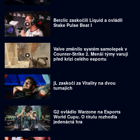
Betclic zaskočili Liquid a ovládli
Stake Pulse Beat I
Valve změnilo systém samolepek v
Counter-Strike 2. Menší týmy varují
před krizí celého esportu
jL zaskočí za Vitality na dvou
turnajích
G2 ovládlo Warzone na Esports
World Cupu. O titulu rozhodla
jedenáctá hra