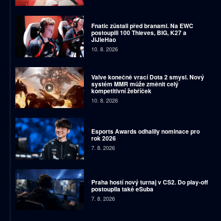
Fnatic zůstali před branami. Na EWC
postoupili 100 Thieves, BIG, K27 a
JiJieHao
10. 8. 2026
Valve konečně vrací Dota 2 smysl. Nový
systém MMR může změnit celý
kompetitivní žebříček
10. 8. 2026
Esports Awards odhalily nominace pro
rok 2026
7. 8. 2026
Praha hostí nový turnaj v CS2. Do play-off
postoupila také eSuba
7. 8. 2026