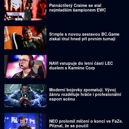
Patnáctiletý Craime se stal
nejmladším šampionem EWC
S1mple s novou sestavou BC.Game
získal titul hned při prvním turnaji
NAVI vstupuje do letní části LEC
duelem s Karmine Corp
Moderní bojovky zpomalují. Vývoj
žánru rozděluje hráče i profesionální
esport scénu
NEO prolomil mlčení o konci ve FaZe.
Přiznal, že se poučil