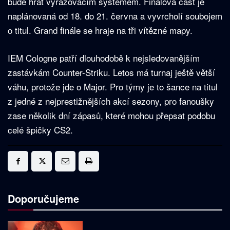
bude hrát vyřazovacím systémem. Finálová část je
naplánovaná od 18. do 21. června a vyvrcholí soubojem
o titul. Grand finále se hraje na tři vítězné mapy.
IEM Cologne patří dlouhodobě k nejsledovanějším
zastávkám Counter-Striku. Letos má turnaj ještě větší
váhu, protože jde o Major. Pro týmy je to šance na titul
z jedné z nejprestižnějších akcí sezony, pro fanoušky
zase několik dní zápasů, které mohou přepsat podobu
celé špičky CS2.
Doporučujeme