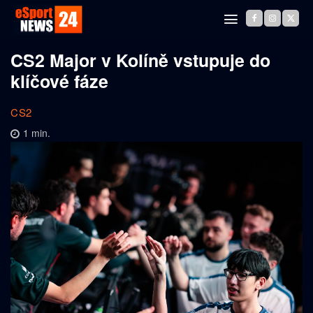
CS2 Major v Kolíně vstupuje do
klíčové fáze
CS2
1
min.