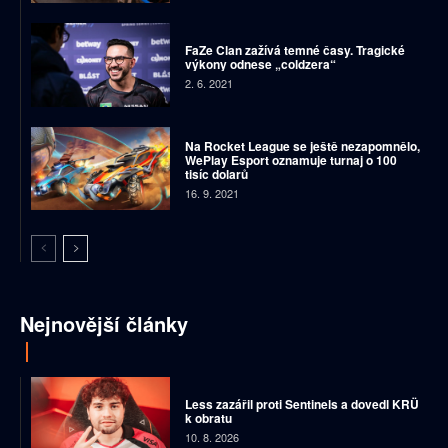
FaZe Clan zažívá temné časy. Tragické
výkony odnese „coldzera“
2. 6. 2021
Na Rocket League se ještě nezapomnělo,
WePlay Esport oznamuje turnaj o 100
tisíc dolarů
16. 9. 2021
Nejnovější články
Less zazářil proti Sentinels a dovedl KRÜ
k obratu
10. 8. 2026