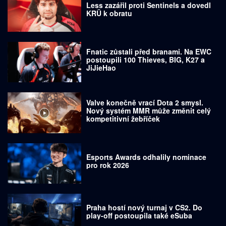
Less zazářil proti Sentinels a dovedl
KRÜ k obratu
Fnatic zůstali před branami. Na EWC
postoupili 100 Thieves, BIG, K27 a
JiJieHao
Valve konečně vrací Dota 2 smysl.
Nový systém MMR může změnit celý
kompetitivní žebříček
Esports Awards odhalily nominace
pro rok 2026
Praha hostí nový turnaj v CS2. Do
play-off postoupila také eSuba