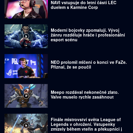
NAVI vstupuje do letní části LEC
duelem s Karmine Corp
Moderní bojovky zpomalují. Vývoj
žánru rozděluje hráče i profesionální
esport scénu
NEO prolomil mlčení o konci ve FaZe.
Přiznal, že se poučil
Meepo rozdával nekonečné zlato.
Valve muselo rychle zasáhnout
Finále mistrovství světa League of
Legends v ohrožení. Vstupenky
zmizely během vteřin a překupníci je