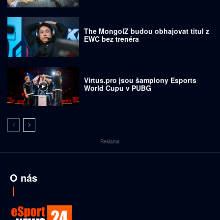
prodávají za tisíce dolarů
The MongolZ budou obhajovat titul z
EWC bez trenéra
Virtus.pro jsou šampiony Esports
World Cupu v PUBG
Reklama
O nás