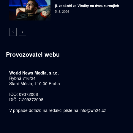
jL zaskočí za Vitality na dvou turnajích
5. 8. 2026
Provozovatel webu
World News Media, s.r.o.
Rybná 716/24
Staré Město, 110 00 Praha
IČO: 09372008
DIČ: CZ09372008
V případě dotazů na redakci pište na
info@wn24.cz