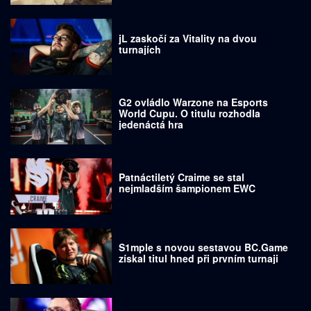
jL zaskočí za Vitality na dvou
turnajích
G2 ovládlo Warzone na Esports
World Cupu. O titulu rozhodla
jedenáctá hra
Patnáctiletý Craime se stal
nejmladším šampionem EWC
S1mple s novou sestavou BC.Game
získal titul hned při prvním turnaji