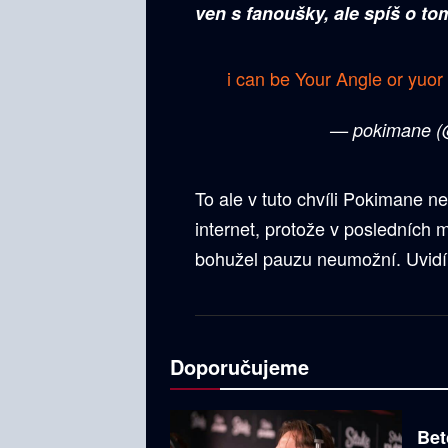
ven s fanoušky, ale spíš o to
i can be Your Angle or yuor
— pokimane (
To ale v tuto chvíli Pokimane ne
internet, protože v posledních m
bohužel pauzu neumožní. Uvidí
Doporučujeme
Bet