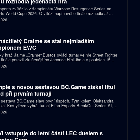
ulu rozhodla jedenáctá hra
ports zvítězilo v šampionátu Warzone Resurgence Series na
ts World Cupu 2026. O vítězi napínavého finále rozhodla až
áctá hra, do které vstupovalo s šancí na titul hned pět týmů.
 2026
náctiletý Craime se stal nejmladším
mpionem EWC
ký hráč Jaime „Craime“ Bustos ovládl turnaj ve hře Street Fighter
 finále porazil zkušenějšího Japonce Hibikiho a v pouhých 15
h se stal nejmladším vítězem v historii Esports World Cupu.
 2026
ple s novou sestavou BC.Game získal titul
d při prvním turnaji
 sestava BC.Game slaví první úspěch. Tým kolem Oleksandra
la“ Kostylieva vyhrál turnaj Elisa Esports BreakOut Series #1,
ve finále porazil ENCE 2:0. Rozhodující mapa dospěla do
 2026
oužení, v němž ukrajinská hvězda předvedla klíčovou akci.
I vstupuje do letní části LEC duelem s
mine Corp