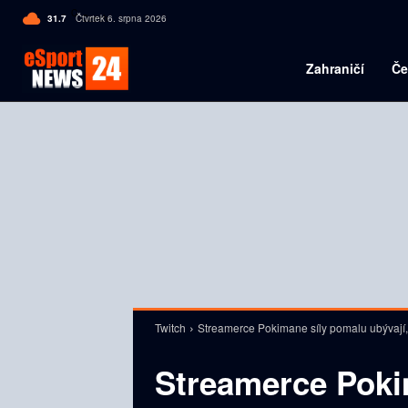
C
31.7
Čtvrtek 6. srpna 2026
Czech
Zahraničí
Če
Twitch
Streamerce Pokimane síly pomalu ubývají,
Streamerce Poki