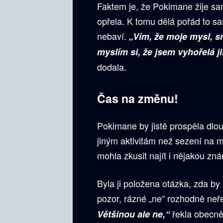
Faktem je, že Pokimane žije s
opřela. K tomu dělá pořád to sa
nebaví.
„Vím, že moje mysl, sr
myslím si, že jsem vyhořelá 
dodala.
Čas na změnu!
Pokimane by jistě prospěla dlo
jiným aktivitám než sezení na 
mohla zkusit najít i nějakou zn
Byla ji položena otázka, zda by
pozor, rázné „ne“ rozhodně neř
řekla obecn
Většinou ale ne,“