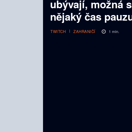
ubývají, možná s
nějaký čas pauz
1
min.
TWITCH
ZAHRANIČÍ