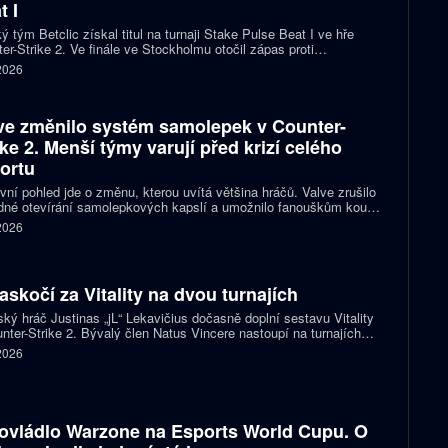
t I
ý tým Betclic získal titul na turnaji Stake Pulse Beat I ve hře
er-Strike 2. Ve finále ve Stockholmu otočil zápas proti
izovaným Liquid a zvítězil 2:1 na mapy.
 2026
ve změnilo systém samolepek v Counter-
ike 2. Menší týmy varují před krizí celého
ortu
vní pohled jde o změnu, kterou uvítá většina hráčů. Valve zrušilo
né otevírání samolepkových kapslí a umožnilo fanouškům koupit
ímo samolepku svého oblíbeného týmu nebo hráče. Podle řady
 2026
izací ale nový systém dramaticky snižuje jejich příjmy a může
it budoucnost profesionální scény.
zaskočí za Vitality na dvou turnajích
ský hráč Justinas „jL“ Lekavičius dočasně doplní sestavu Vitality
nter-Strike 2. Bývalý člen Natus Vincere nastoupí na turnajích
T Open Porto a PGL Masters Bucharest.
 2026
ovládlo Warzone na Esports World Cupu. O