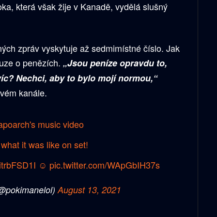
oka, která však žije v Kanadě, vydělá slušný
ných zpráv vyskytuje až sedmimístné číslo. Jak
ouze o penězích.
„Jsou peníze opravdu to,
víc? Nechci, aby to bylo mojí normou,“
svém kanále.
apoarch
's music video
what it was like on set!
sitrbFSD1I
☺️
pic.twitter.com/WApGbIH37s
@pokimanelol)
August 13, 2021