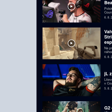
Bea
Polsk
Count
favor
6. 8.
Val
Str
esp
Na pr
náhod
si př
6. 8.
organ
ohroz
jL 
Litev
v Cou
BLAS
5. 8.
G2 