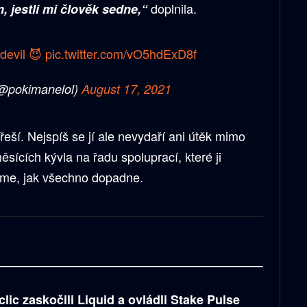
doplnila.
m, jestli mi člověk sedne,“
 devil 😈
pic.twitter.com/vO5hdExD8f
@pokimanelol)
August 17, 2021
řeší. Nejspíš se jí ale nevydaří ani útěk mimo
ěsících kývla na řadu spoluprací, které ji
me, jak všechno dopadne.
clic zaskočili Liquid a ovládli Stake Pulse