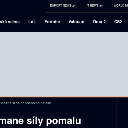
ESPORT NEWS 24
IT NEWS 24
WORLD N
ská scéna
LoL
Fortnite
Valorant
Dota 2
CS2
 možná si dá od všeho na nějaký...
mane síly pomalu