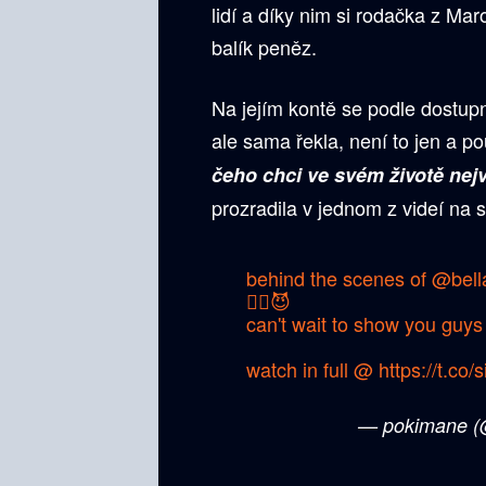
lidí a díky nim si rodačka z Mar
balík peněz.
Na jejím kontě se podle dostup
ale sama řekla, není to jen a p
čeho chci ve svém životě nej
prozradila v jednom z videí na 
behind the scenes of
@bell
❤️‍🔥😈
can't wait to show you guys 
watch in full @
https://t.co/
— pokimane (