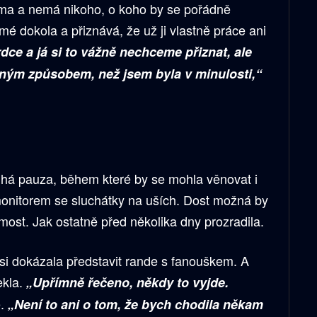
ama a nemá nikoho, o koho by se pořádně
mé dokola a přiznává, že už ji vlastně práce ani
dce a já si to vážně nechceme přiznat, ale
jiným způsobem, než jsem byla v minulosti,“
uhá pauza, během které by se mohla věnovat i
monitorem se sluchátky na uších. Dost možná by
ámost. Jak ostatně před několika dny prozradila.
 si dokázala představit rande s fanouškem. A
ekla.
„Upřímně řečeno, někdy to vyjde.
ě.
„Není to ani o tom, že bych chodila někam