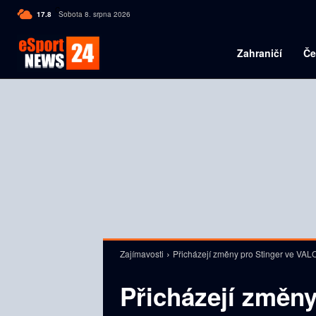
C
17.8
Sobota 8. srpna 2026
Czech
Zahraničí
Če
Zajímavosti
Přicházejí změny pro Stinger ve V
Přicházejí změny