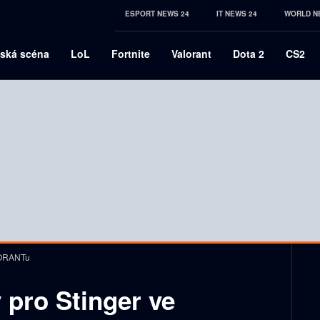
ESPORT NEWS 24
IT NEWS 24
WORLD N
ská scéna
LoL
Fortnite
Valorant
Dota 2
CS2
ALORANTu
 pro Stinger ve