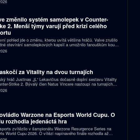
 2026
ve změnilo systém samolepek v Counter-
ike 2. Menší týmy varují před krizí celého
ortu
vní pohled jde o změnu, kterou uvítá většina hráčů. Valve zrušilo
né otevírání samolepkových kapslí a umožnilo fanouškům koupit
ímo samolepku svého oblíbeného týmu nebo hráče. Podle řady
 2026
izací ale nový systém dramaticky snižuje jejich příjmy a může
it budoucnost profesionální scény.
zaskočí za Vitality na dvou turnajích
ský hráč Justinas „jL“ Lekavičius dočasně doplní sestavu Vitality
nter-Strike 2. Bývalý člen Natus Vincere nastoupí na turnajích
T Open Porto a PGL Masters Bucharest.
 2026
ovládlo Warzone na Esports World Cupu. O
ulu rozhodla jedenáctá hra
ports zvítězilo v šampionátu Warzone Resurgence Series na
ts World Cupu 2026. O vítězi napínavého finále rozhodla až
áctá hra, do které vstupovalo s šancí na titul hned pět týmů.
 2026