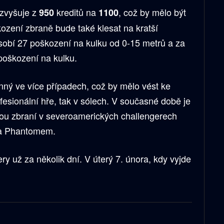
zvyšuje z
kreditů na
, což by mělo být
950
1100
ození zbraně bude také klesat na kratší
sobí 27 poškození na kulku od 0-15 metrů a za
poškození na kulku.
ný ve více případech, což by mělo vést ke
ofesionální hře, tak v sólech. V současné době je
anou zbraní v severoamerických challengerech
a Phantomem.
ry už za několik dní. V úterý 7. února, kdy vyjde