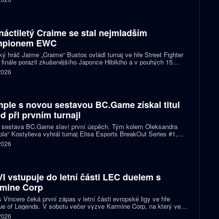
náctiletý Craime se stal nejmladším
mpionem EWC
ký hráč Jaime „Craime“ Bustos ovládl turnaj ve hře Street Fighter
 finále porazil zkušenějšího Japonce Hibikiho a v pouhých 15
h se stal nejmladším vítězem v historii Esports World Cupu.
 2026
ple s novou sestavou BC.Game získal titul
d při prvním turnaji
 sestava BC.Game slaví první úspěch. Tým kolem Oleksandra
la“ Kostylieva vyhrál turnaj Elisa Esports BreakOut Series #1,
ve finále porazil ENCE 2:0. Rozhodující mapa dospěla do
 2026
oužení, v němž ukrajinská hvězda předvedla klíčovou akci.
I vstupuje do letní části LEC duelem s
mine Corp
 Vincere čeká první zápas v letní části evropské ligy ve hře
e of Legends. V sobotu večer vyzve Karmine Corp, na který ve
ch předchozích vzájemných sériích nestačil. Oba celky zároveň
 2026