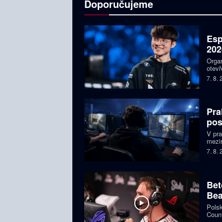
Doporučujeme
Esp
202
Organ
otevř
týmy,
7. 8.
Faker
Pra
pos
V pr
mezin
prize
7. 8.
Česká
Bet
Bea
Polsk
Count
favor