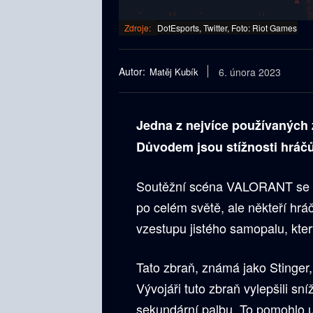
Zdroje:
DotEsports, Twitter, Foto: Riot Games
Autor:
Matěj Kubík
6. února 2023
Jedna z nejvíce používaných
Důvodem jsou stížnosti hráčů
Soutěžní scéna VALORANT se k
po celém světě, ale někteří hráč
vzestupu jistého samopalu, kter
Tato zbraň, známá jako Stinger,
Vývojáři tuto zbraň vylepšili sn
sekundární palbu. To pomohlo u