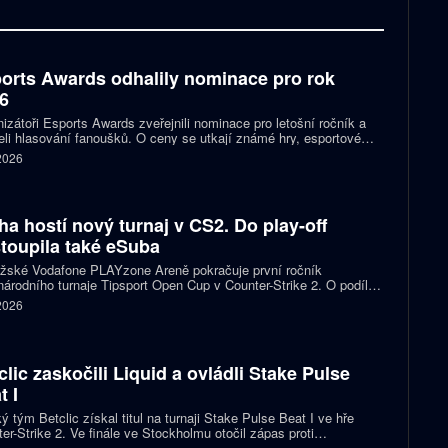
orts Awards odhalily nominace pro rok
6
izátoři Esports Awards zveřejnili nominace pro letošní ročník a
eli hlasování fanoušků. O ceny se utkají známé hry, esportové
 streameři i další osobnosti scény. Mezi nominovanými nechybějí
 2026
, Jynxzi, Kai Cenat nebo IShowSpeed.
ha hostí nový turnaj v CS2. Do play-off
toupila také eSuba
ažské Vodafone PLAYzone Areně pokračuje první ročník
árodního turnaje Tipsport Open Cup v Counter-Strike 2. O podíl z
 poolu 11 tisíc eur a body do žebříčku VRS bojuje devět týmů.
 2026
 eSuba si už zajistila postup do play-off.
clic zaskočili Liquid a ovládli Stake Pulse
t I
ý tým Betclic získal titul na turnaji Stake Pulse Beat I ve hře
er-Strike 2. Ve finále ve Stockholmu otočil zápas proti
izovaným Liquid a zvítězil 2:1 na mapy.