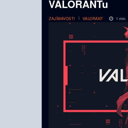
VALORANTu
1
min.
ZAJÍMAVOSTI
VALORANT