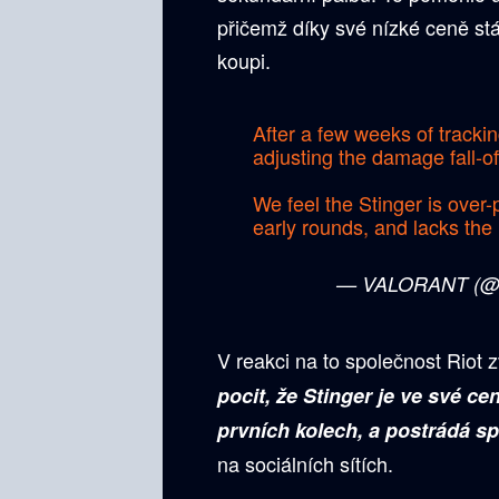
přičemž díky své nízké ceně stá
koupi.
After a few weeks of tracki
adjusting the damage fall-of
We feel the Stinger is over-p
early rounds, and lacks the 
— VALORANT (@
V reakci na to společnost Riot 
pocit, že Stinger je ve své ce
prvních kolech, a postrádá 
na sociálních sítích.