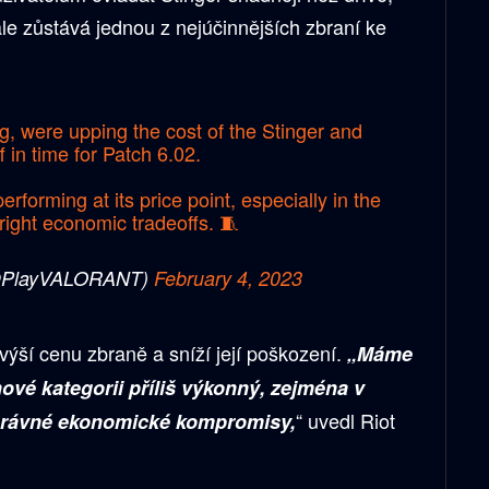
le zůstává jednou z nejúčinnějších zbraní ke
ng, were upping the cost of the Stinger and
f in time for Patch 6.02.
erforming at its price point, especially in the
right economic tradeoffs. 🧵
PlayVALORANT)
February 4, 2023
zvýší cenu zbraně a sníží její poškození.
„Máme
nové kategorii příliš výkonný, zejména v
“ uvedl Riot
správné ekonomické kompromisy,