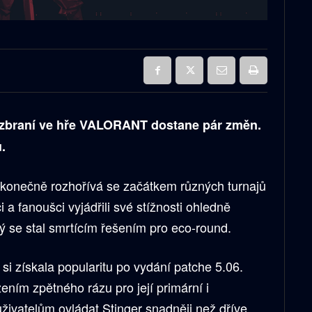
 zbraní ve hře VALORANT dostane pár změn.
.
onečně rozhořívá se začátkem různých turnajů
i a fanoušci vyjádřili své stížnosti ohledně
ý se stal smrtícím řešením pro eco-round.
 si získala popularitu po vydání patche 5.06.
ížením zpětného rázu pro její primární i
živatelům ovládat Stinger snadněji než dříve,