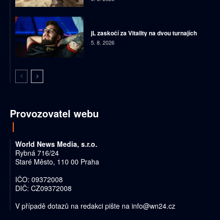
jL zaskočí za Vitality na dvou turnajích
5. 8. 2026
Provozovatel webu
World News Media, s.r.o.
Rybná 716/24
Staré Město, 110 00 Praha
IČO: 09372008
DIČ: CZ09372008
V případě dotazů na redakci pište na
info@wn24.cz