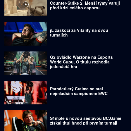
Counter-Strike 2. Menší týmy varují
před krizí celého esportu
jL zaskočí za Vitality na dvou
turnajích
G2 ovládlo Warzone na Esports
World Cupu. O titulu rozhodla
jedenáctá hra
Patnáctiletý Craime se stal
nejmladším šampionem EWC
S1mple s novou sestavou BC.Game
získal titul hned při prvním turnaji