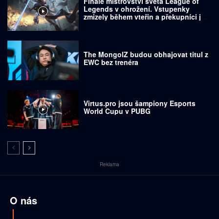
Finále mistrovství světa League of
Legends v ohrožení. Vstupenky
zmizely během vteřin a překupníci je
prodávají za tisíce dolarů
The MongolZ budou obhajovat titul z
EWC bez trenéra
Virtus.pro jsou šampiony Esports
World Cupu v PUBG
Reklama
O nás