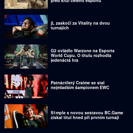
před krizí celého esportu
jL zaskočí za Vitality na dvou
turnajích
G2 ovládlo Warzone na Esports
World Cupu. O titulu rozhodla
jedenáctá hra
Patnáctiletý Craime se stal
nejmladším šampionem EWC
S1mple s novou sestavou BC.Game
získal titul hned při prvním turnaji