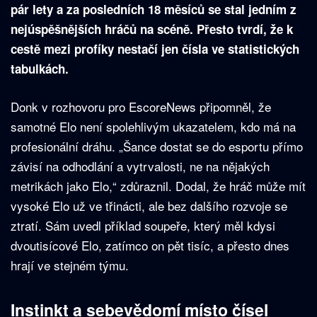
pár lety a za posledních 18 měsíců se stal jedním z
nejúspěšnějších hráčů na scéně. Přesto tvrdí, že k
cestě mezi profíky nestačí jen čísla ve statistických
tabulkách.
Donk v rozhovoru pro EscoreNews připomněl, že
samotné Elo není spolehlivým ukazatelem, kdo má na
profesionální dráhu. „Šance dostat se do esportu přímo
závisí na odhodlání a vytrvalosti, ne na nějakých
metrikách jako Elo,“ zdůraznil. Dodal, že hráč může mít
vysoké Elo už ve třinácti, ale bez dalšího rozvoje se
ztratí. Sám uvedl příklad soupeře, který měl kdysi
dvoutisícové Elo, zatímco on pět tisíc, a přesto dnes
hrají ve stejném týmu.
Instinkt a sebevědomí místo čísel