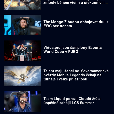
zmizely během vteřin a překupníci je
prodávají za tisíce dolarů
The MongolZ budou obhajovat titul z
EWC bez trenéra
Virtus.pro jsou šampiony Esports
World Cupu v PUBG
Talent mají, šanci ne. Severoamerické
hvězdy Mobile Legends čekají na
turnaje i velké příležitosti
Team Liquid porazil Cloud9 2:0 a
úspěšně zahájil LCS Summer