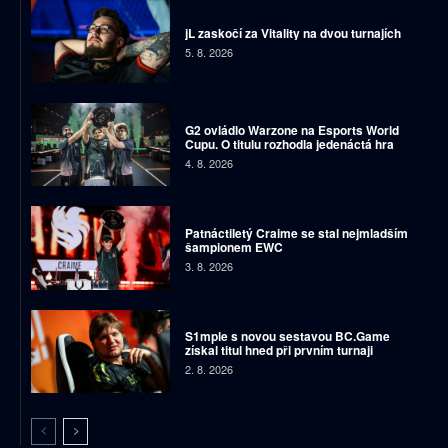
jL zaskočí za Vitality na dvou turnajích
5. 8. 2026
G2 ovládlo Warzone na Esports World
Cupu. O titulu rozhodla jedenáctá hra
4. 8. 2026
Patnáctiletý Craime se stal nejmladším
šampionem EWC
3. 8. 2026
S1mple s novou sestavou BC.Game
získal titul hned při prvním turnaji
2. 8. 2026