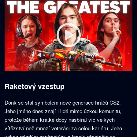
Raketový vzestup
Donk se stal symbolem nové generace hráčů CS2.
Jeho jméno dnes znají i lidé mimo úzkou komunitu,
protože během krátké doby nasbíral víc velkých
vítězství než mnozí veteráni za celou kariéru. Jeho
vzkaz mladým aspirantům je jasný: přestaňte se