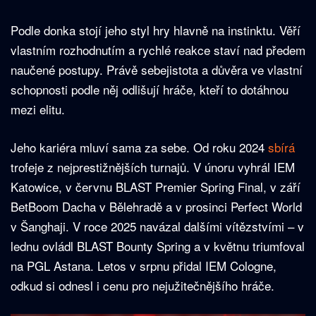
Podle donka stojí jeho styl hry hlavně na instinktu. Věří
vlastním rozhodnutím a rychlé reakce staví nad předem
naučené postupy. Právě sebejistota a důvěra ve vlastní
schopnosti podle něj odlišují hráče, kteří to dotáhnou
mezi elitu.
Jeho kariéra mluví sama za sebe. Od roku 2024
sbírá
trofeje z nejprestižnějších turnajů. V únoru vyhrál IEM
Katowice, v červnu BLAST Premier Spring Final, v září
BetBoom Dacha v Bělehradě a v prosinci Perfect World
v Šanghaji. V roce 2025 navázal dalšími vítězstvími – v
lednu ovládl BLAST Bounty Spring a v květnu triumfoval
na PGL Astana. Letos v srpnu přidal IEM Cologne,
odkud si odnesl i cenu pro nejužitečnějšího hráče.