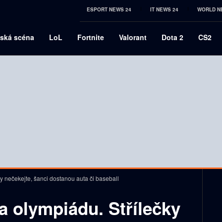
ESPORT NEWS 24
IT NEWS 24
WORLD N
ská scéna
LoL
Fortnite
Valorant
Dota 2
CS2
y nečekejte, šanci dostanou auta či baseball
a olympiádu. Střílečky