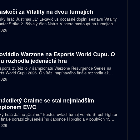
zaskočí za Vitality na dvou turnajích
ský hráč Justinas „jL“ Lekavičius dočasně doplní sestavu Vitality
nter-Strike 2. Bývalý člen Natus Vincere nastoupí na turnajích
T Open Porto a PGL Masters Bucharest.
 2026
ovládlo Warzone na Esports World Cupu. O
ulu rozhodla jedenáctá hra
ports zvítězilo v šampionátu Warzone Resurgence Series na
ts World Cupu 2026. O vítězi napínavého finále rozhodla až
áctá hra, do které vstupovalo s šancí na titul hned pět týmů.
 2026
náctiletý Craime se stal nejmladším
mpionem EWC
ký hráč Jaime „Craime“ Bustos ovládl turnaj ve hře Street Fighter
 finále porazil zkušenějšího Japonce Hibikiho a v pouhých 15
h se stal nejmladším vítězem v historii Esports World Cupu.
 2026