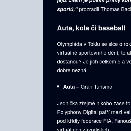
jejíž cílem je posílit přímý k
prozradil Thomas Bach
sportů,“
Auta, kola či baseball
Olympiáda v Tokiu se sice o ro
virtuálně sportovního dění, to 
dostanou? Je jich celkem 5 a vě
dobře nezná.
– Gran Turismo
Auta
Jednička zřejmě nikoho zase to
Polyphony Digital patří mezi vel
pod křídly federace FIA. Fanouš
virtuálních závodištích.