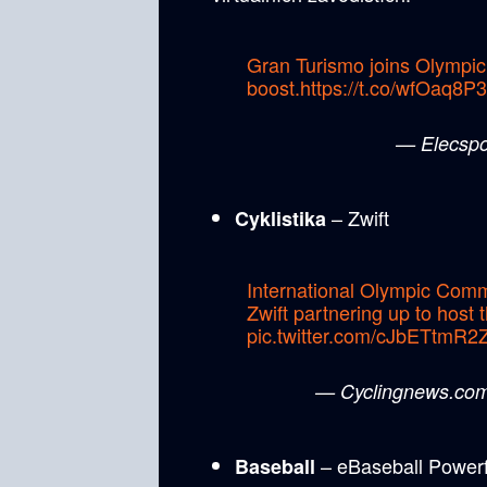
Gran Turismo joins Olympic 
boost.
https://t.co/wfOaq8P
— Elecsp
– Zwift
Cyklistika
International Olympic Commi
Zwift partnering up to host 
pic.twitter.com/cJbETtmR2
— Cyclingnews.co
– eBaseball Powerf
Baseball