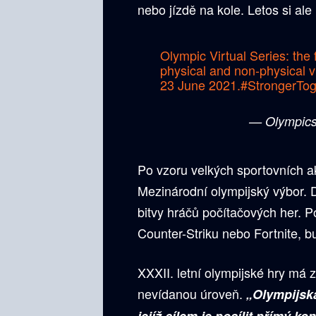
nebo jízdě na kole. Letos si ale 
Olympic Virtual Series: the 
physical and non-physical vi
23 June 2021.
#StrongerTog
— Olympic
Po vzoru velkých sportovních ak
Mezinárodní olympijský výbor. 
bitvy hráčů počítačových her. 
Counter-Striku nebo Fortnite, b
XXXII. letní olympijské hry má
nevídanou úroveň.
„Olympijská