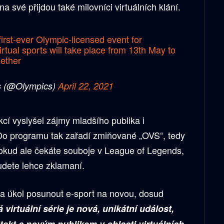
na své přijdou také milovníci virtuálních klání.
first-ever Olympic-licensed event for
rtual sports will take place from 13th May to
ether
s (@Olympics)
April 22, 2021
cí vyslyšel zájmy mladšího publika i
Do programu tak zařadí zmiňované „OVS“, tedy
Pokud ale čekáte souboje v League of Legends,
udete lehce zklamaní.
 za úkol posunout e-sport na novou, dosud
 virtuální série je nová, unikátní událost,