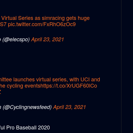
Virtual Series as simracing gets huge
3S7
pic.twitter.com/FxRhO6zOc9
o (@elecspo)
April 23, 2021
ttee launches virtual series, with UCI and
the cycling events
https://t.co/XrUGF60lCo
Z
m (@Cyclingnewsfeed)
April 23, 2021
ul Pro Baseball 2020