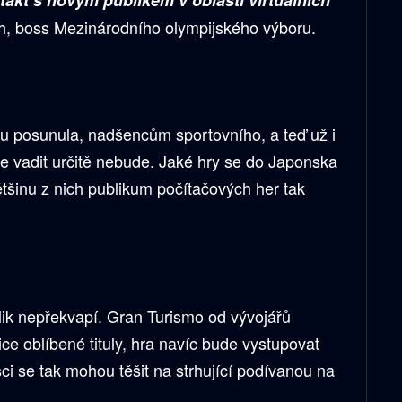
ontakt s novým publikem v oblasti virtuálních
, boss Mezinárodního olympijského výboru.
ku posunula, nadšencům sportovního, a teď už i
ale vadit určitě nebude. Jaké hry se do Japonska
tšinu z nich publikum počítačových her tak
lik nepřekvapí. Gran Turismo od vývojářů
ice oblíbené tituly, hra navíc bude vystupovat
ci se tak mohou těšit na strhující podívanou na