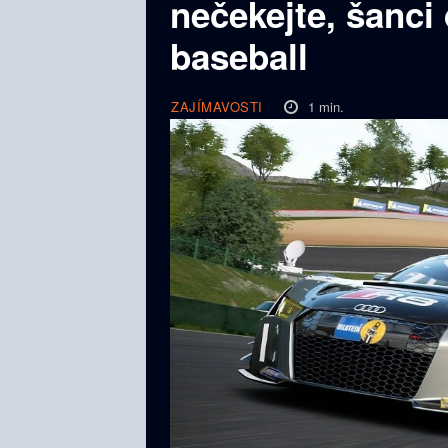
nečekejte, šanci
baseball
1
min.
ZAJÍMAVOSTI