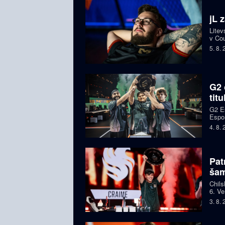
jL 
Litev
v Cou
BLAS
5. 8.
G2 
tit
G2 Es
Espor
jeden
4. 8.
Pat
ša
Chils
6. Ve
letec
3. 8.