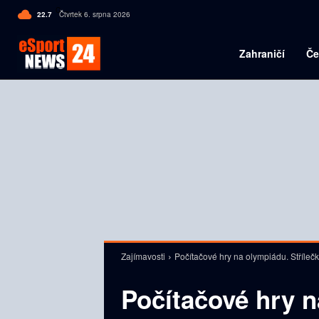
C
22.7
Čtvrtek 6. srpna 2026
Czech
Zahraničí
Če
Zajímavosti
Počítačové hry na olympiádu. Střílečk
Počítačové hry n