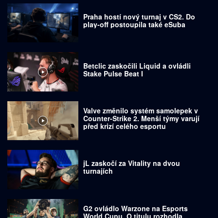
Praha hostí nový turnaj v CS2. Do
play-off postoupila také eSuba
Betclic zaskočili Liquid a ovládli
Stake Pulse Beat I
Valve změnilo systém samolepek v
Counter-Strike 2. Menší týmy varují
před krizí celého esportu
jL zaskočí za Vitality na dvou
turnajích
G2 ovládlo Warzone na Esports
World Cupu. O titulu rozhodla