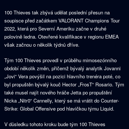
100 Thieves tak zbývá udělat poslední přesun na
soupisce před začátkem VALORANT Champions Tour
2022, která pro Severní Ameriku začne v druhé
polovině ledna. Otevřené kvalifikace v regionu EMEA
však začnou o několik týdnů dříve.
Tým 100 Thieves provedl v průběhu mimosezónního
období několik změn, přičemž bývalý analytik Jovanni
„Jovi“ Vera povýšil na pozici hlavního trenéra poté, co
byl propuštěn bývalý kouč Hector „FrosT“ Rosario. Tým
také musel najít nového hráče Jetta po propuštění
Nicka „Nitr0“ Cannelly, který se má vrátit do Counter-
Strike: Global Offensive pod hlavičkou týmu Liquid.
V důsledku tohoto kroku bude tým 100 Thieves