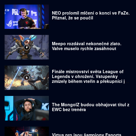
NEO prolomil mlčení o konci ve FaZe.
Přiznal, že se poučil
Meepo rozdával nekonečné zlato.
Valve muselo rychle zasáhnout
Finále mistrovství světa League of
Legends v ohrožení. Vstupenky
zmizely během vteřin a překupníci je
prodávají za tisíce dolarů
The MongolZ budou obhajovat titul z
EWC bez trenéra
Virtus.pro jsou šampiony Esports