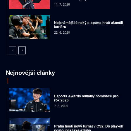
11. 7. 2026
Nejznámější čínský e-sports hráč ukončil
kariéru
22. 6. 2020
Nejnovější články
Esports Awards odhalily nominace pro
rok 2026
7. 8. 2026
Praha hostí nový turnaj v CS2. Do play-off
postoupila také eSuba