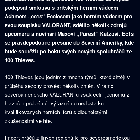
podepsat smlouvu s britským herním vůdcem
Adamem „ec1s“ Ecclesem jako herním vůdcem pro
svou soupisku VALORANT, sdělilo několik zdrojů
upcomeru a novináři Maxovi „Purest“ Katzovi. Ec1s
se pravděpodobně přesune do Severní Ameriky, kde
bude soutěžit po boku svých nových spoluhráčů ze
100 Thieves.
100 Thieves jsou jedním z mnoha týmů, které chtějí v
průběhu sezóny provést několik změn. V rámci
severoamerického VALORANTu však čelili jednomu z
hlavních problémů: výraznému nedostatku
kvalifikovaných herních lídrů s dlouholetými
zkušenostmi ve hře.
Import hráčů z jiných regionů je pro severoamerickou