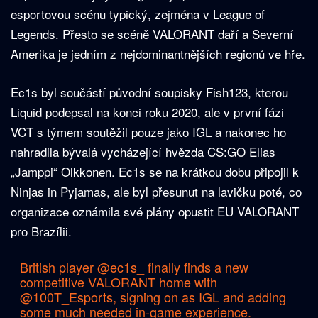
esportovou scénu typický, zejména v League of
Legends. Přesto se scéně VALORANT daří a Severní
Amerika je jedním z nejdominantnějších regionů ve hře.
Ec1s byl součástí původní soupisky Fish123, kterou
Liquid podepsal na konci roku 2020, ale v první fázi
VCT s týmem soutěžil pouze jako IGL a nakonec ho
nahradila bývalá vycházející hvězda CS:GO Elias
„Jamppi“ Olkkonen. Ec1s se na krátkou dobu připojil k
Ninjas in Pyjamas, ale byl přesunut na lavičku poté, co
organizace oznámila své plány opustit EU VALORANT
pro Brazílii.
British player
@ec1s_
finally finds a new
competitive VALORANT home with
@100T_Esports
, signing on as IGL and adding
some much needed in-game experience.