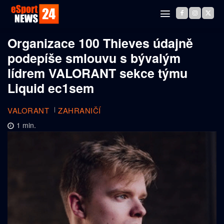
Organizace 100 Thieves údajně
podepíše smlouvu s bývalým
lídrem VALORANT sekce týmu
Liquid ec1sem
VALORANT
ZAHRANIČÍ
1
min.