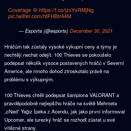
Coverage 💢
https://t.co/jzxYxRMjNg
pic.twitter.com/htFHBtr44M
— Esports (@esports)
December 30, 2021
Hráčům tak zůstaly vysoké výkupní ceny a týmy je
nechtějí nechat odejít. 100 Thieves se pokoušelo
podepsat několik vysoce postavených hráčů v Severní
Americe, ale mnoho dohod ztroskotalo právě na
problému s výkupným.
100 Thieves chtěli podepsat šampiona VALORANT a
pravděpodobně nejlepšího hráče na světě Mehmeta
„cNed“ Yağız İpeka z Acendu, jak jako první informoval
Upcomer, ale turecký hráč se rozhodl zůstat u své
vítězné strany.