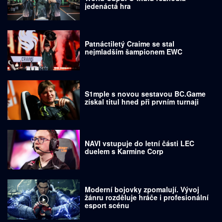
jedenáctá hra
Patnáctiletý Craime se stal
nejmladším šampionem EWC
S1mple s novou sestavou BC.Game
získal titul hned při prvním turnaji
NAVI vstupuje do letní části LEC
duelem s Karmine Corp
Moderní bojovky zpomalují. Vývoj
žánru rozděluje hráče i profesionální
esport scénu