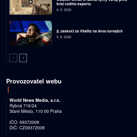
krizí celého esportu
6. 8. 2026
jL zaskočí za Vitality na dvou turnajích
5. 8. 2026
Provozovatel webu
World News Media, s.r.o.
Rybná 716/24
Staré Město, 110 00 Praha
IČO: 09372008
DIČ: CZ09372008