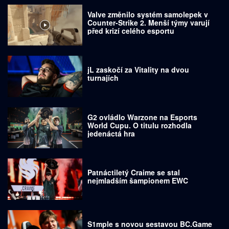
Valve změnilo systém samolepek v
Counter-Strike 2. Menší týmy varují
před krizí celého esportu
jL zaskočí za Vitality na dvou
turnajích
G2 ovládlo Warzone na Esports
World Cupu. O titulu rozhodla
jedenáctá hra
Patnáctiletý Craime se stal
nejmladším šampionem EWC
S1mple s novou sestavou BC.Game