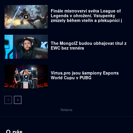
Finále mistrovství světa League of
Legends v ohrožení. Vstupenky
zmizely během vteřin a překupníci je
prodávají za tisíce dolarů
The MongolZ budou obhajovat titul z
EWC bez trenéra
Virtus.pro jsou šampiony Esports
World Cupu v PUBG
Reklama
O nás