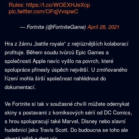
Rules:
https://t.co/WOEXHJeXcp
pic.twitter.com/OFqjVvspwC
— Fortnite (@FortniteGame)
April 28, 2021
Hra z žánru „battle royale“ z nejrůznějších kolaborací
profituje. Během soudu tvůrců Epic Games a
společnosti Apple navíc vyšlo na povrch, které
spolupráce přinesly úspěch největší. U zmiňovaného
řízení mohla širší společnost nahlédnout do
dokumentací.
Ve Fortnite si tak v současné chvíli můžete odemykat
skiny s postavami z komiksových sérií od DC Comics,
s hrou spolupracují také Marvel, Disney nebo slavní
hudebníci jako Travis Scott. Do budoucna se toho ale
chystá ještě o dost víc.