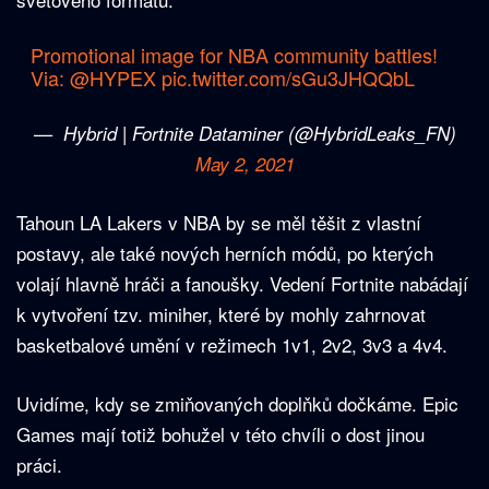
Promotional image for NBA community battles!
Via:
@HYPEX
pic.twitter.com/sGu3JHQQbL
— ឵឵ ឵឵Hybrid | Fortnite Dataminer (@HybridLeaks_FN)
May 2, 2021
Tahoun LA Lakers v NBA by se měl těšit z vlastní
postavy, ale také nových herních módů, po kterých
volají hlavně hráči a fanoušky. Vedení Fortnite nabádají
k vytvoření tzv. miniher, které by mohly zahrnovat
basketbalové umění v režimech 1v1, 2v2, 3v3 a 4v4.
Uvidíme, kdy se zmiňovaných doplňků dočkáme. Epic
Games mají totiž bohužel v této chvíli o dost jinou
práci.