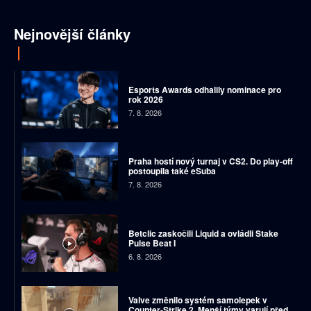
Nejnovější články
Esports Awards odhalily nominace pro
rok 2026
7. 8. 2026
Praha hostí nový turnaj v CS2. Do play-off
postoupila také eSuba
7. 8. 2026
Betclic zaskočili Liquid a ovládli Stake
Pulse Beat I
6. 8. 2026
Valve změnilo systém samolepek v
Counter-Strike 2. Menší týmy varují před