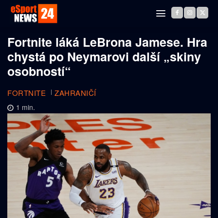
Fortnite láká LeBrona Jamese. Hra
chystá po Neymarovi další „skiny
osobností“
FORTNITE
ZAHRANIČÍ
1
min.