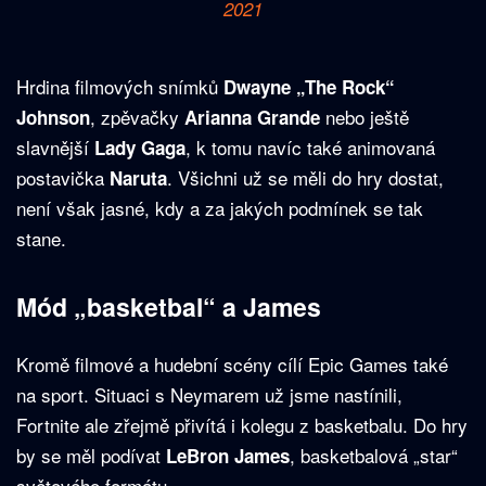
2021
Hrdina filmových snímků
Dwayne „The Rock“
, zpěvačky
nebo ještě
Johnson
Arianna Grande
slavnější
, k tomu navíc také animovaná
Lady Gaga
postavička
. Všichni už se měli do hry dostat,
Naruta
není však jasné, kdy a za jakých podmínek se tak
stane.
Mód „basketbal“ a James
Kromě filmové a hudební scény cílí Epic Games také
na sport. Situaci s Neymarem už jsme nastínili,
Fortnite ale zřejmě přivítá i kolegu z basketbalu. Do hry
by se měl podívat
, basketbalová „star“
LeBron James
světového formátu.