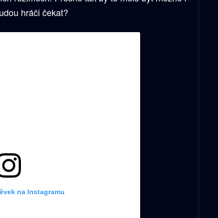
budou hráči čekat?
pěvek na Instagramu