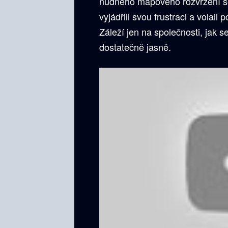
nudného mapového rozvržení se 
vyjádřili svou frustraci a volali
Záleží jen na společnosti, jak s
dostatečně jasně.