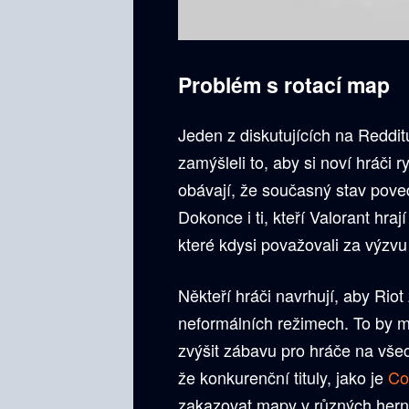
Problém s rotací map
Jeden z diskutujících na Reddi
zamýšleli to, aby si noví hráči r
obávají, že současný stav pove
Dokonce i ti, kteří Valorant hraj
které kdysi považovali za výzvu
Někteří hráči navrhují, aby Ri
neformálních režimech. To by mo
zvýšit zábavu pro hráče na vše
že konkurenční tituly, jako je
Co
zakazovat mapy v různých herní