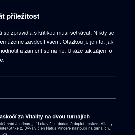
t příležitost
 se zpravidla s kritikou musí setkávat. Nikdy se
 nemůžeme zavděčit všem. Otázkou je jen to, jak
yhodnotit a zaměřit se na ně. Ukáže tak zájem o
jde.
zaskočí za Vitality na dvou turnajích
ský hráč Justinas „jL“ Lekavičius dočasně doplní sestavu Vitality
nter-Strike 2. Bývalý člen Natus Vincere nastoupí na turnajích
T Open Porto a PGL Masters Bucharest.
 2026