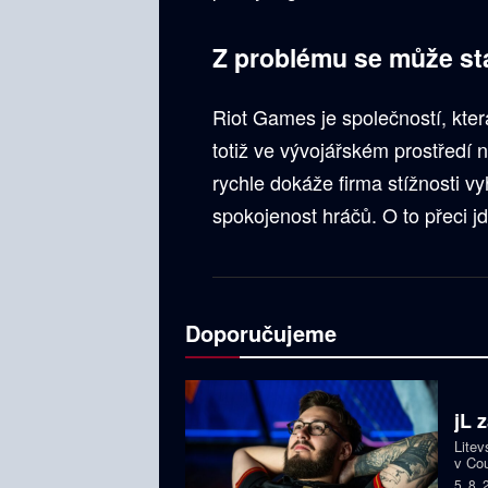
Z problému se může stá
Riot Games je společností, která
totiž ve vývojářském prostředí
rychle dokáže firma stížnosti v
spokojenost hráčů. O to přeci 
Doporučujeme
jL 
Litev
v Cou
BLAS
5. 8.