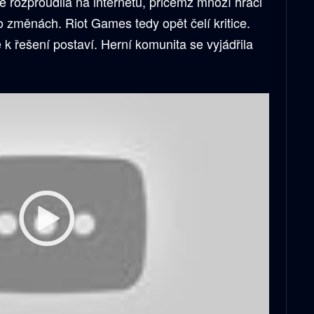
rozproudila na internetu, přičemž mnozí hráči
 po změnách. Riot Games tedy opět čelí kritice.
e k řešení postaví. Herní komunita se vyjádřila