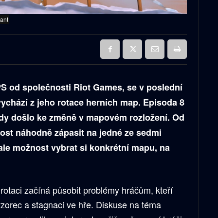
rant
PS od společnosti Riot Games, se v poslední
vychází z jeho rotace herních map. Episoda 8
kdy došlo ke změně v mapovém rozložení. Od
nost náhodně zápasit na jedné ze sedmi
le možnost vybrat si konkrétní mapu, na
otaci začíná působit problémy hráčům, kteří
 vzorec a stagnaci ve hře. Diskuse na téma