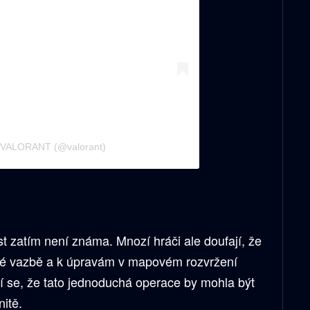
ý VALORANT (@valorant)
t zatím není známa. Mnozí hráči ale doufají, že
ětné vazbě a k úpravám v mapovém rozvržení
jí se, že tato jednoduchá operace by mohla být
nitě.