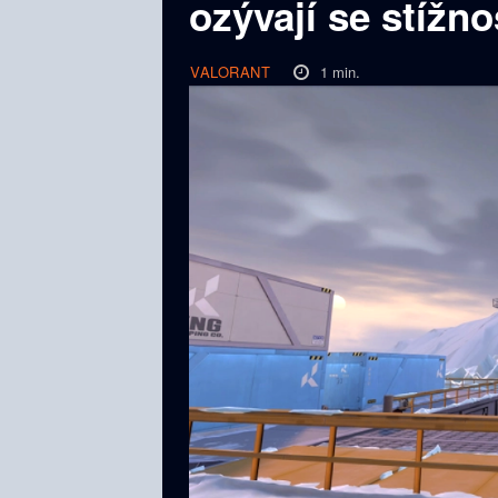
ozývají se stížn
1
min.
VALORANT