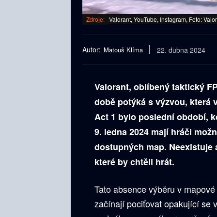
Zdroje:
Valorant, YouTube, Instagram, Foto: Valo
Autor:
Matouš Klíma
22. dubna 2024
Valorant, oblíbený taktický F
době potýká s výzvou, která 
Act 1 bylo poslední období, 
9. ledna 2024 mají hráči mož
dostupných map. Neexistuje a
které by chtěli hrát.
Tato absence výběru v mapové r
začínají pociťovat opakující se