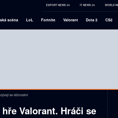
ESPORT NEWS 24
IT NEWS 24
WORLD N
ská scéna
LoL
Fortnite
Valorant
Dota 2
CS2
ozývají se stížnostmi
 hře Valorant. Hráči se