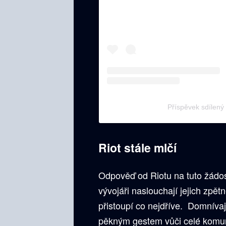
Příspěvek sdílen
Riot stále mlčí
Odpověď od Riotu na tuto žádos
vývojáři naslouchají jejich zp
přistoupí co nejdříve. Domníva
pěkným gestem vůči celé komu