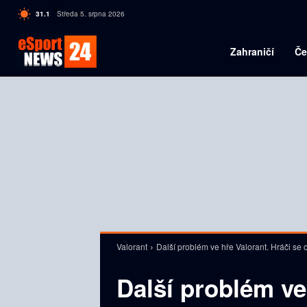
C
31.1
Středa 5. srpna 2026
Czech
Zahraničí
Če
Valorant
Další problém ve hře Valorant. Hráči se 
Další problém ve