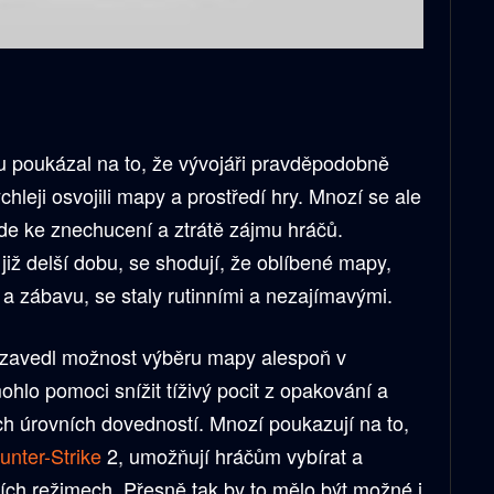
tu poukázal na to, že vývojáři pravděpodobně
ychleji osvojili mapy a prostředí hry. Mnozí se ale
de ke znechucení a ztrátě zájmu hráčů.
í již delší dobu, se shodují, že oblíbené mapy,
 a zábavu, se staly rutinními a nezajímavými.
ot zavedl možnost výběru mapy alespoň v
hlo pomoci snížit tíživý pocit z opakování a
ch úrovních dovedností. Mnozí poukazují na to,
unter-Strike
2, umožňují hráčům vybírat a
ch režimech. Přesně tak by to mělo být možné i