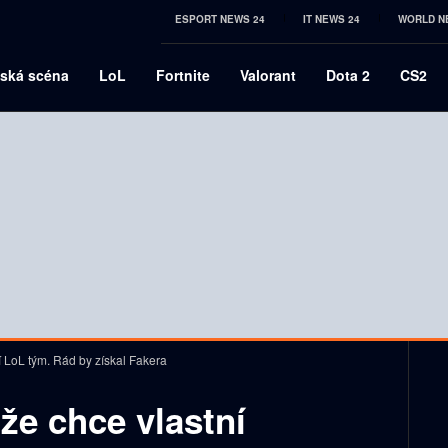
ESPORT NEWS 24
IT NEWS 24
WORLD N
ská scéna
LoL
Fortnite
Valorant
Dota 2
CS2
í LoL tým. Rád by získal Fakera
 že chce vlastní