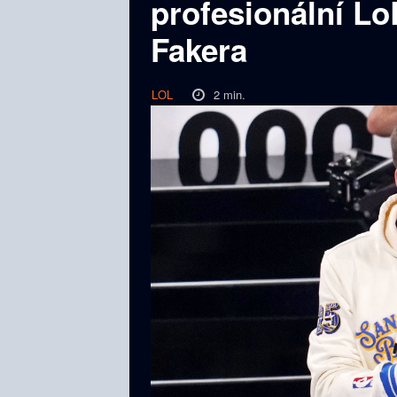
profesionální Lo
Fakera
2
min.
LOL