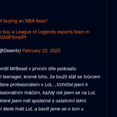
of buying an NBA team”
o buy a League of Legends esports team in
m/GNIP3msiPt
(@Dexerto)
February 22, 2025
vrdil MrBeast v prvním díle podcastu
l teenager, kromě toho, že toužil stát se tvůrcem
stane profesionálem v LoL.
„Vzhlížel jsem k
fesionálním hráčům, každý rok jsem se na LoL
, které jsem měl společné s ostatními lidmi.
 škole hráli LoL a bavili jsme se o tom u