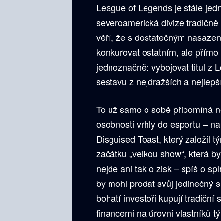
League of Legends je stále jedn
severoamerická divize tradičně 
věří, že s dostatečným nasazen
konkurovat ostatním, ale přímo m
jednoznačně: vybojovat titul z 
sestavu z nejdražších a nejlepš
To už samo o sobě připomíná n
osobnosti vrhly do esportu – n
Disguised Toast, který založil 
začátku „velkou show“, která by
nejde ani tak o zisk – spíš o sp
by mohl prodat svůj jedinečný s
bohatí investoři kupují tradičn
financemi na úrovni vlastníků t