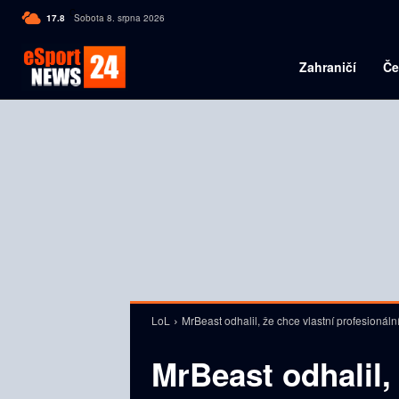
C
17.8
Sobota 8. srpna 2026
Czech
Zahraničí
Če
LoL
MrBeast odhalil, že chce vlastní profesionáln
MrBeast odhalil,