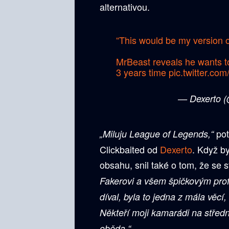
alternativou.
“This would be my version 
MrBeast reveals he wants t
3 years time
pic.twitter.co
— Dexerto 
pot
„Miluju League of Legends,“
Clickbaited od
Dexerto
. Když by
obsahu, snil také o tom, že se 
Fakerovi a všem špičkovým pro
díval, byla to jedna z mála věcí
Někteří moji kamarádi na střední
oběda.“