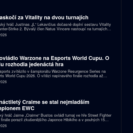
izací ale nový systém dramaticky snižuje jejich příjmy a může
it budoucnost profesionální scény.
zaskočí za Vitality na dvou turnajích
ský hráč Justinas „jL“ Lekavičius dočasně doplní sestavu Vitality
nter-Strike 2. Bývalý člen Natus Vincere nastoupí na turnajích
T Open Porto a PGL Masters Bucharest.
 2026
ovládlo Warzone na Esports World Cupu. O
ulu rozhodla jedenáctá hra
ports zvítězilo v šampionátu Warzone Resurgence Series na
ts World Cupu 2026. O vítězi napínavého finále rozhodla až
áctá hra, do které vstupovalo s šancí na titul hned pět týmů.
 2026
náctiletý Craime se stal nejmladším
mpionem EWC
ký hráč Jaime „Craime“ Bustos ovládl turnaj ve hře Street Fighter
 finále porazil zkušenějšího Japonce Hibikiho a v pouhých 15
h se stal nejmladším vítězem v historii Esports World Cupu.
 2026