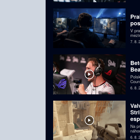
Pra
pos
V pr
mezin
prize
7. 8.
Česká
Bet
Bea
Polsk
Count
favor
6. 8.
Val
Str
esp
Na pr
náhod
si př
6. 8.