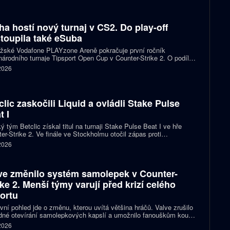
ha hostí nový turnaj v CS2. Do play-off
toupila také eSuba
ažské Vodafone PLAYzone Areně pokračuje první ročník
árodního turnaje Tipsport Open Cup v Counter-Strike 2. O podíl z
 poolu 11 tisíc eur a body do žebříčku VRS bojuje devět týmů.
 2026
 eSuba si už zajistila postup do play-off.
clic zaskočili Liquid a ovládli Stake Pulse
t I
ý tým Betclic získal titul na turnaji Stake Pulse Beat I ve hře
er-Strike 2. Ve finále ve Stockholmu otočil zápas proti
izovaným Liquid a zvítězil 2:1 na mapy.
 2026
ve změnilo systém samolepek v Counter-
ike 2. Menší týmy varují před krizí celého
ortu
vní pohled jde o změnu, kterou uvítá většina hráčů. Valve zrušilo
né otevírání samolepkových kapslí a umožnilo fanouškům koupit
ímo samolepku svého oblíbeného týmu nebo hráče. Podle řady
 2026