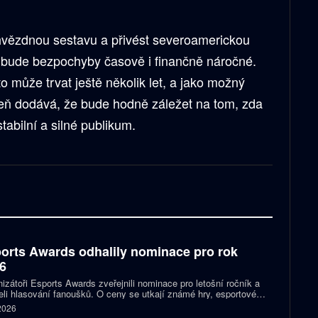
hvězdnou sestavu a přivést severoamerickou
 bude bezpochyby časově i finančně náročné.
 může trvat ještě několik let, a jako možný
eň dodává, že bude hodně záležet na tom, zda
tabilní a silné publikum.
orts Awards odhalily nominace pro rok
6
izátoři Esports Awards zveřejnili nominace pro letošní ročník a
eli hlasování fanoušků. O ceny se utkají známé hry, esportové
 streameři i další osobnosti scény. Mezi nominovanými nechybějí
 2026
, Jynxzi, Kai Cenat nebo IShowSpeed.