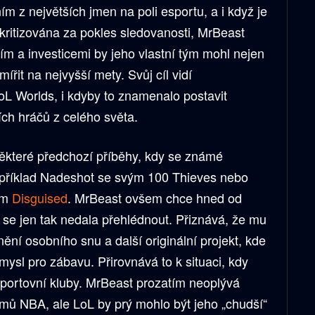
ím z největších jmen na poli esportu, a i když je
kritizována za pokles sledovanosti, MrBeast
ím a investicemi by jeho vlastní tým mohl nejen
ířit na nejvyšší mety. Svůj cíl vidí
LoL Worlds, i kdyby to znamenalo postavit
ích hráčů z celého světa.
ěkteré předchozí příběhy, kdy se známé
apříklad Nadeshot se svým 100 Thieves nebo
tým
Disguised
. MrBeast ovšem chce hned od
 se jen tak nedala přehlédnout. Přiznává, že mu
lnění osobního snu a další originální projekt, kde
mysl pro zábavu. Přirovnává to k situaci, kdy
í sportovní kluby. MrBeast prozatím neoplývá
ýmů NBA, ale LoL by prý mohlo být jeho „chudší“