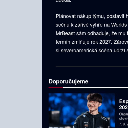
Plánovat nákup týmu, postavit 
scénu k zářivé výhře na Worlds
MrBeast sám odhaduje, že mu to
termín zmiňuje rok 2027. Zárov
si severoamerická scéna udrží s
Doporučujeme
Esp
202
Organ
otevř
týmy,
7. 8.
Faker