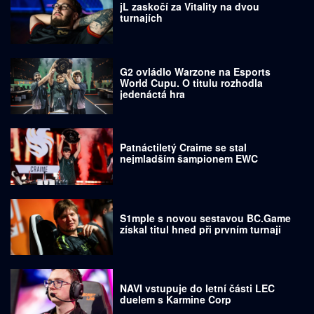
jL zaskočí za Vitality na dvou
turnajích
G2 ovládlo Warzone na Esports
World Cupu. O titulu rozhodla
jedenáctá hra
Patnáctiletý Craime se stal
nejmladším šampionem EWC
S1mple s novou sestavou BC.Game
získal titul hned při prvním turnaji
NAVI vstupuje do letní části LEC
duelem s Karmine Corp