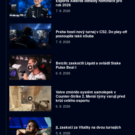
Esports Awards odhalily nominace pro
rok 2026
7. 8. 2026
Praha hostí nový turnaj v CS2. Do play-off
postoupila také eSuba
7. 8. 2026
Betclic zaskočili Liquid a ovládli Stake
Pulse Beat I
6. 8. 2026
Valve změnilo systém samolepek v
Counter-Strike 2. Menší týmy varují před
krizí celého esportu
6. 8. 2026
jL zaskočí za Vitality na dvou turnajích
5. 8. 2026