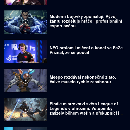
Moderní bojovky zpomalují. Vývoj
žánru rozděluje hráče i profesionální
esport scénu
NEO prolomil mlčení o konci ve FaZe.
Přiznal, že se poučil
Meepo rozdával nekonečné zlato.
Valve muselo rychle zasáhnout
Finále mistrovství světa League of
Legends v ohrožení. Vstupenky
zmizely během vteřin a překupníci je
prodávají za tisíce dolarů