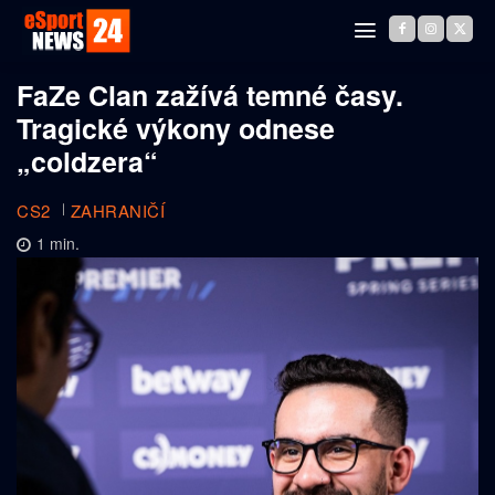
FaZe Clan zažívá temné časy.
Tragické výkony odnese
„coldzera“
CS2
ZAHRANIČÍ
1
min.