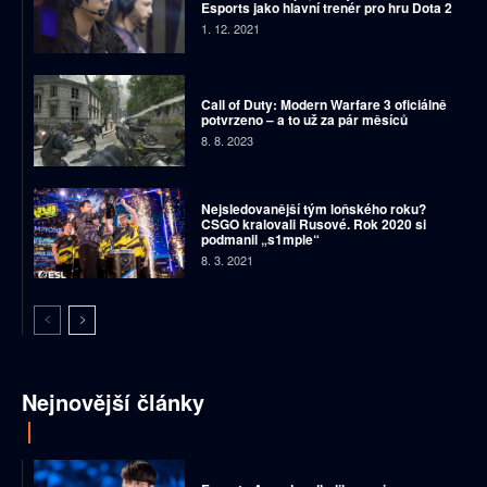
Esports jako hlavní trenér pro hru Dota 2
1. 12. 2021
Call of Duty: Modern Warfare 3 oficiálně
potvrzeno – a to už za pár měsíců
8. 8. 2023
Nejsledovanější tým loňského roku?
CSGO kralovali Rusové. Rok 2020 si
podmanil „s1mple“
8. 3. 2021
Nejnovější články