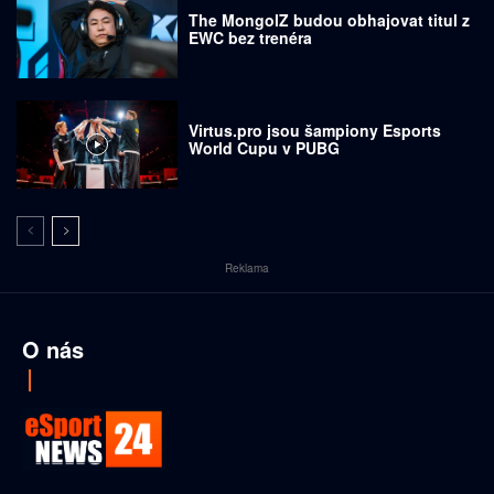
The MongolZ budou obhajovat titul z
EWC bez trenéra
Virtus.pro jsou šampiony Esports
World Cupu v PUBG
Reklama
O nás