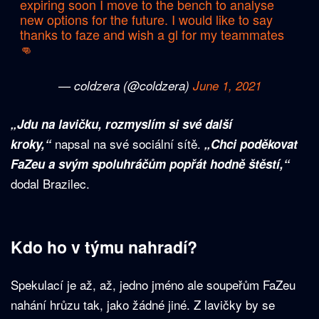
expiring soon I move to the bench to analyse
new options for the future. I would like to say
thanks to faze and wish a gl for my teammates
👊
— coldzera (@coldzera)
June 1, 2021
„Jdu na lavičku, rozmyslím si své další
napsal na své sociální sítě.
kroky,“
„Chci poděkovat
FaZeu a svým spoluhráčům popřát hodně štěstí,“
dodal Brazilec.
Kdo ho v týmu nahradí?
Spekulací je až, až, jedno jméno ale soupeřům FaZeu
nahání hrůzu tak, jako žádné jiné. Z lavičky by se