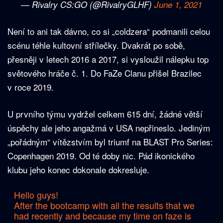
— Rivalry CS:GO (@RivalryGLHF)
June 1, 2021
Není to ani tak dávno, co si „coldzera“ podmanili celou
scénu téhle kultovní střílečky. Dvakrát po sobě,
přesněji v letech 2016 a 2017, si vysloužil nálepku top
světového hráče č. 1. Do FaZe Clanu přišel Brazilec
v roce 2019.
U prvního týmu vydržel celkem 615 dní, žádné větší
úspěchy ale jeho angažmá v USA nepřineslo. Jediným
„pořádným“ vítězstvím byl triumf na BLAST Pro Series:
Copenhagen 2019. Od té doby nic. Pád ikonického
klubu jeho konec dokonale dokresluje.
Hello guys!
After the bootcamp with all the results that we
had recently and because my time on faze is