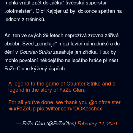
mohla vrátit zpět do „áčka“ švédská superstar
„olofmeister“. Olof Kajbjer už byl dokonce spatřen na
jednom z tréninků.
Ani ten ve svých 29 letech neprožívá zrovna zářivé
období. Švéd „pendluje“ mezi lavicí náhradníků a do
dění v
zasahuje jen zřídka. I tak by
Counter-Striku
mohlo povolání někdejšího nejlepšího hráče přinést
FaZe Clanu kýžený úspěch.
A legend to the game of Counter Strike and a
legend in the story of FaZe Clan.
For all you've done, we thank you
@olofmeister
.
🐐
#FaZeUp
pic.twitter.com/rDOKecshcx
— FaZe Clan (@FaZeClan)
February 14, 2021