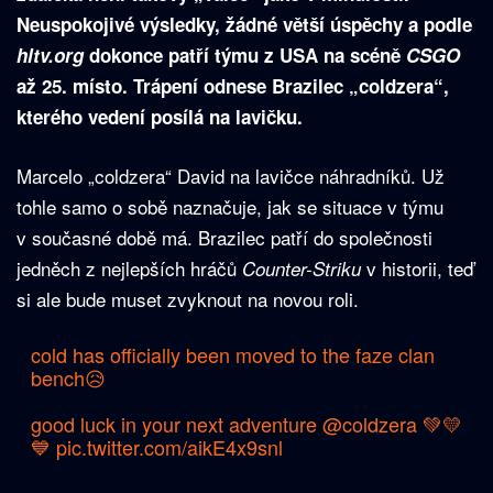
Neuspokojivé výsledky, žádné větší úspěchy a podle
hltv.org
dokonce patří týmu z USA na scéně
CSGO
až 25. místo. Trápení odnese Brazilec „coldzera“,
kterého vedení posílá na lavičku.
Marcelo „coldzera“ David na lavičce náhradníků. Už
tohle samo o sobě naznačuje, jak se situace v týmu
v současné době má. Brazilec patří do společnosti
jedněch z nejlepších hráčů
v historii, teď
Counter-Striku
si ale bude muset zvyknout na novou roli.
cold has officially been moved to the faze clan
bench😥
good luck in your next adventure
@coldzera
💚💛
💙
pic.twitter.com/aikE4x9snl