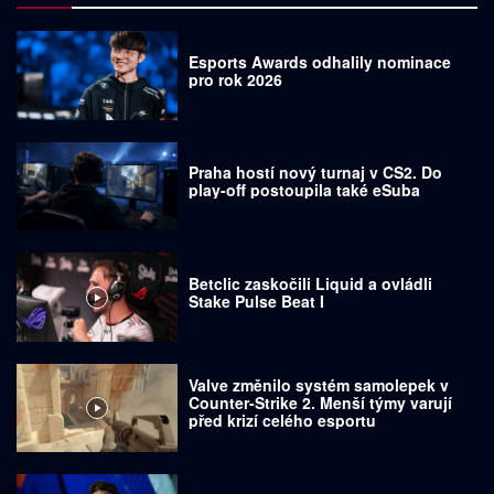
Esports Awards odhalily nominace
pro rok 2026
Praha hostí nový turnaj v CS2. Do
play-off postoupila také eSuba
Betclic zaskočili Liquid a ovládli
Stake Pulse Beat I
Valve změnilo systém samolepek v
Counter-Strike 2. Menší týmy varují
před krizí celého esportu