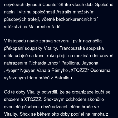
největších dynastií Counter-Strike všech dob. Společně
naplnili vitrínu společnosti Astralis množstvím
působivých trofejí, včetně bezkonkurenčních tří
vítězství na Majorech v řadě.
V listopadu navíc zpráva serveru 1pv.fr naznačila
překopání soupisky Vitality. Francouzská soupiska
měla údajně na konci roku přejít na mezinárodní úroveň
nahrazením Richarda „shox“ Papillona, Jaysona
„Kyojin“ Nguyen Vana a Rémyho „XTQZZZ“ Quoniama
vyřazeným triem hráčů z Astralisu.
Od té doby Vitality potvrdili, že se organizace loučí se
shoxem a XTQZZZ. Shoxovým odchodem skončilo
dvouleté působení devětadvacetiletého hráče ve
Vitality. Shox se během této doby podílel na mnoha z