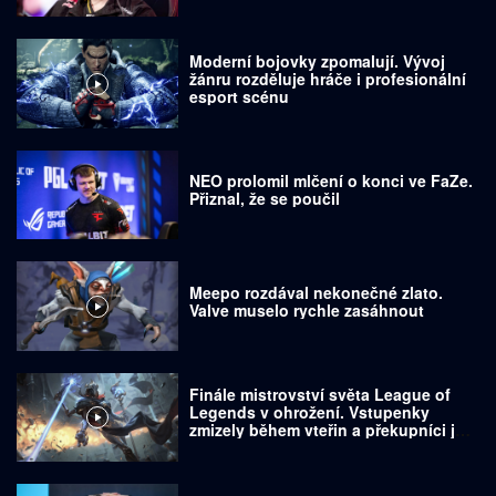
Moderní bojovky zpomalují. Vývoj
žánru rozděluje hráče i profesionální
esport scénu
NEO prolomil mlčení o konci ve FaZe.
Přiznal, že se poučil
Meepo rozdával nekonečné zlato.
Valve muselo rychle zasáhnout
Finále mistrovství světa League of
Legends v ohrožení. Vstupenky
zmizely během vteřin a překupníci je
prodávají za tisíce dolarů