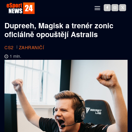
Dupreeh, Magisk a trenér zonic
oficiálně opouštějí Astralis
CS2
ZAHRANIČÍ
1
min.