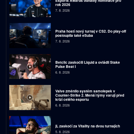
Esports Awards odhalily nominace pro
rok 2026
7. 8. 2026
Praha hostí nový turnaj v CS2. Do play-off
postoupila také eSuba
7. 8. 2026
Betclic zaskočili Liquid a ovládli Stake
Pulse Beat I
6. 8. 2026
Valve změnilo systém samolepek v
Counter-Strike 2. Menší týmy varují před
krizí celého esportu
6. 8. 2026
jL zaskočí za Vitality na dvou turnajích
5. 8. 2026