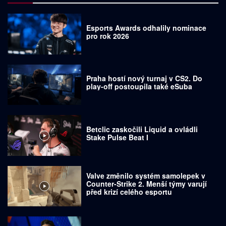
Esports Awards odhalily nominace
pro rok 2026
Praha hostí nový turnaj v CS2. Do
play-off postoupila také eSuba
Betclic zaskočili Liquid a ovládli
Stake Pulse Beat I
Valve změnilo systém samolepek v
Counter-Strike 2. Menší týmy varují
před krizí celého esportu