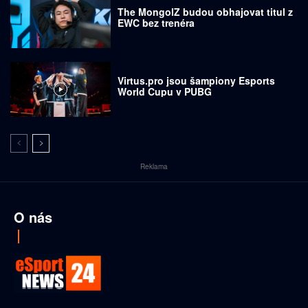
The MongolZ budou obhajovat titul z
EWC bez trenéra
Virtus.pro jsou šampiony Esports
World Cupu v PUBG
Reklama
O nás