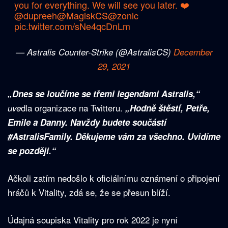
you for everything. We will see you later. ❤️
@dupreeh
@MagiskCS
@zonic
pic.twitter.com/sNe4qcDnLm
— Astralis Counter-Strike (@AstralisCS)
December
29, 2021
„Dnes se loučíme se třemi legendami Astralis,“
dla organizace na Twitteru.
uve
„Hodně štěstí, Petře,
Emile a Danny. Navždy budete součástí
#AstralisFamily. Děkujeme vám za všechno. Uvidíme
se později.“
Ačkoli zatím nedošlo k oficiálnímu oznámení o připojení
hráčů k Vitality, zdá se, že se přesun blíží.
Údajná soupiska Vitality pro rok 2022 je nyní