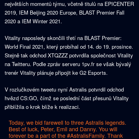
největších momentů týmu, včetně titulů na EPICENTER
2019, IEM Beijing 2020 Europe, BLAST Premier Fall
2020 a IEM Winter 2021.
Vitality naposledy skončili třetí na BLAST Premier:
World Final 2021, který probíhal od 14. do 19. prosince.
Stejně tak odchod XTQZZZ potvrdila společnost Vitality
na Twitteru. Podle zpráv serveru 1pv.fr se však bývalý
trenér Vitality plánuje připojit ke G2 Esports.
V rozlučkovém tweetu nyní Astralis potvrdil odchod
hvězd CS:GO, čímž se poslední část přesunů Vitality
přiblížila o krok blíže k realizaci.
Today, we bid farewell to three Astralis legends.
Best of luck, Peter, Emil and Danny. You will
forever be a part of the
#AstralisFamily
. Thank