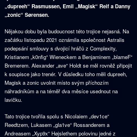
„dupreeh“ Rasmussen, Emil „Magisk“ Reif a Danny
„zonic“ Sørensen.
Nějakou dobu byla budoucnost této trojice nejasná. Na
začátku listopadu 2021 oznámila společnost Astralis
podepsání smlouvy s dvojicí hráčů z Complexity,
Kristianem „k0nfig“ Wieneckem a Benjaminem „blameF“
Bremerem. Alexander „ave“ Holdt se měl rovněž připojit
k soupisce jako trenér. V důsledku toho měli dupreeh,
Magisk a zonic uvolnit místo svým příchozím
náhradníkům a na téměř dva měsíce usednout na
lavičku.
Tato trojice tvořila spolu s Nicolaiem „dev1ce“
Reedtzem, Lukasem „gla1ve“ Rossanderem a
Andreasem „Xyp9x“ Højslethem polovinu jedné z