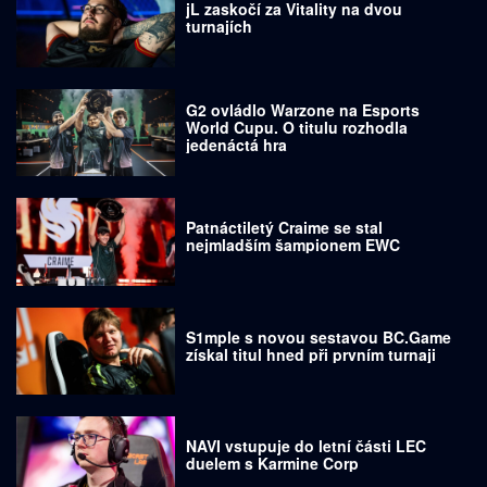
jL zaskočí za Vitality na dvou
turnajích
G2 ovládlo Warzone na Esports
World Cupu. O titulu rozhodla
jedenáctá hra
Patnáctiletý Craime se stal
nejmladším šampionem EWC
S1mple s novou sestavou BC.Game
získal titul hned při prvním turnaji
NAVI vstupuje do letní části LEC
duelem s Karmine Corp