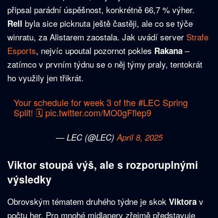
připsal parádní úspěšnost, konkrétně 66,7 % výher.
byla sice picknuta ještě častěji, ale co se týče
Rell
winratu, za Alistarem zaostala. Jak uvádí server
Strafe
Esports
, nejvíc upoutal pozornot pokles
–
Rakana
zatímco v prvním týdnu se o něj týmy praly, tentokrát
ho využily jen třikrát.
Your schedule for week 3 of the
#LEC
Spring
Split! 🗓️
pic.twitter.com/MO0gFflep9
— LEC (@LEC)
April 8, 2025
Viktor stoupá výš, ale s rozporuplnými
výsledky
Obrovským tématem druhého týdne je skok
v
Viktora
počtu her. Pro mnohé midlanery zřejmě představuje