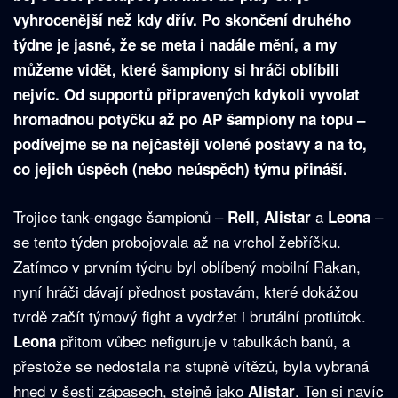
vyhrocenější než kdy dřív. Po skončení druhého
týdne je jasné, že se meta i nadále mění, a my
můžeme vidět, které šampiony si hráči oblíbili
nejvíc. Od supportů připravených kdykoli vyvolat
hromadnou potyčku až po AP šampiony na topu –
podívejme se na nejčastěji volené postavy a na to,
co jejich úspěch (nebo neúspěch) týmu přináší.
Trojice tank-engage šampionů –
,
a
–
Rell
Alistar
Leona
se tento týden probojovala až na vrchol žebříčku.
Zatímco v prvním týdnu byl oblíbený mobilní Rakan,
nyní hráči dávají přednost postavám, které dokážou
tvrdě začít týmový fight a vydržet i brutální protiútok.
přitom vůbec nefiguruje v tabulkách banů, a
Leona
přestože se nedostala na stupně vítězů, byla vybraná
hned v šesti zápasech, stejně jako
. Ten si navíc
Alistar