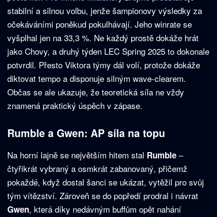
stabilní a silnou volbu, jenže šampionovy výsledky za
očekáváními poněkud pokulhávají. Jeho winrate se
vyšplhal jen na 33,3 %. Ne každý prostě dokáže hrát
jako Chovy, a druhý týden LEC Spring 2025 to dokonale
potvrdil. Přesto Viktora týmy dál volí, protože dokáže
diktovat tempo a disponuje silným wave-clearem.
Občas se ale ukazuje, že teoretická síla ne vždy
znamená praktický úspěch v zápase.
Rumble a Gwen: AP síla na topu
Na horní lajně se největším hitem stal
–
Rumble
čtyřikrát vybraný a osmkrát zabanovaný, přičemž
pokaždé, když dostal šanci se ukázat, vytěžil pro svůj
tým vítězství. Zároveň se do popředí prodral i návrat
, která díky nedávným buffům opět nahání
Gwen