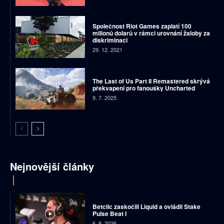
Společnost Riot Games zaplatí 100
milionů dolarů v rámci urovnání žaloby za
diskriminaci
29. 12. 2021
The Last of Us Part II Remastered skrývá
překvapení pro fanoušky Uncharted
9. 7. 2025
Nejnovější články
Betclic zaskočili Liquid a ovládli Stake
Pulse Beat I
6. 8. 2026