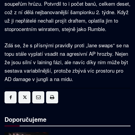
soupeřům hrůzu. Potvrdil to i počet banů, celkem deset,
což z ní dělá nejbanovanější šampionku 2. týdne. Když
už ji nepřátelé nechali projít draftem, oplatila jim to
stoprocentním winratem, stejně jako Rumble.
Zdá se, že s přísnými pravidly proti „lane swaps“ se na
topu stále vyplatí vsadit na agresivní AP hrozby. Nejen
že jsou silní v laining fázi, ale navíc díky nim může být
sestava variabilnější, protože zbývá víc prostoru pro
AD damage v jungli a na midu.
Doporučujeme