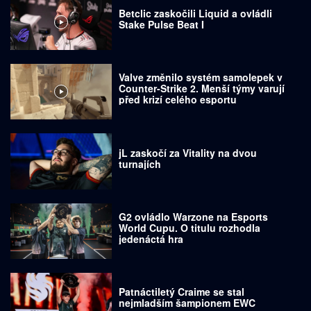
Betclic zaskočili Liquid a ovládli
Stake Pulse Beat I
Valve změnilo systém samolepek v
Counter-Strike 2. Menší týmy varují
před krizí celého esportu
jL zaskočí za Vitality na dvou
turnajích
G2 ovládlo Warzone na Esports
World Cupu. O titulu rozhodla
jedenáctá hra
Patnáctiletý Craime se stal
nejmladším šampionem EWC