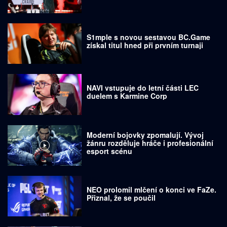
S1mple s novou sestavou BC.Game
získal titul hned při prvním turnaji
NAVI vstupuje do letní části LEC
duelem s Karmine Corp
Moderní bojovky zpomalují. Vývoj
žánru rozděluje hráče i profesionální
esport scénu
NEO prolomil mlčení o konci ve FaZe.
Přiznal, že se poučil