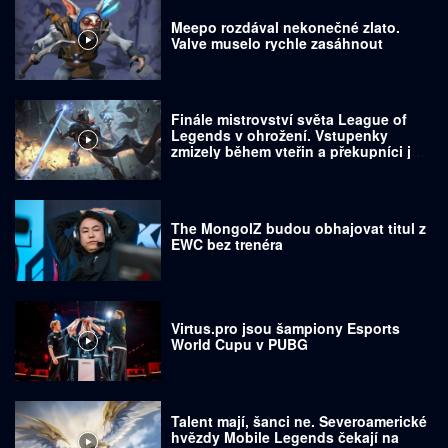
Meepo rozdával nekonečné zlato.
Valve muselo rychle zasáhnout
Finále mistrovství světa League of
Legends v ohrožení. Vstupenky
zmizely během vteřin a překupníci je
prodávají za tisíce dolarů
The MongolZ budou obhajovat titul z
EWC bez trenéra
Virtus.pro jsou šampiony Esports
World Cupu v PUBG
Talent mají, šanci ne. Severoamerické
hvězdy Mobile Legends čekají na