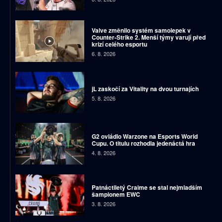
Valve změnilo systém samolepek v
Counter-Strike 2. Menší týmy varují před
krizí celého esportu
6. 8. 2026
jL zaskočí za Vitality na dvou turnajích
5. 8. 2026
G2 ovládlo Warzone na Esports World
Cupu. O titulu rozhodla jedenáctá hra
4. 8. 2026
Patnáctiletý Craime se stal nejmladším
šampionem EWC
3. 8. 2026