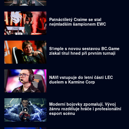
Patnáctiletý Craime se stal
nejmladším šampionem EWC
S1mple s novou sestavou BC.Game
získal titul hned při prvním turnaji
NAVI vstupuje do letní části LEC
duelem s Karmine Corp
Moderní bojovky zpomalují. Vývoj
žánru rozděluje hráče i profesionální
esport scénu