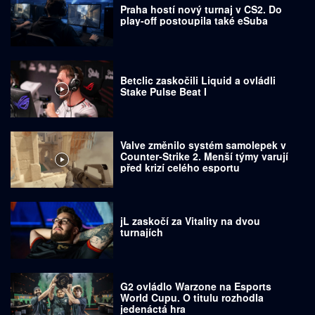
Praha hostí nový turnaj v CS2. Do
play-off postoupila také eSuba
Betclic zaskočili Liquid a ovládli
Stake Pulse Beat I
Valve změnilo systém samolepek v
Counter-Strike 2. Menší týmy varují
před krizí celého esportu
jL zaskočí za Vitality na dvou
turnajích
G2 ovládlo Warzone na Esports
World Cupu. O titulu rozhodla
jedenáctá hra