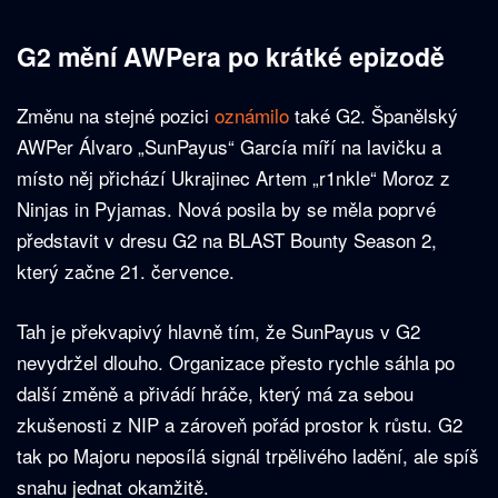
G2 mění AWPera po krátké epizodě
Změnu na stejné pozici
oznámilo
také G2. Španělský
AWPer Álvaro „SunPayus“ García míří na lavičku a
místo něj přichází Ukrajinec Artem „r1nkle“ Moroz z
Ninjas in Pyjamas. Nová posila by se měla poprvé
představit v dresu G2 na BLAST Bounty Season 2,
který začne 21. července.
Tah je překvapivý hlavně tím, že SunPayus v G2
nevydržel dlouho. Organizace přesto rychle sáhla po
další změně a přivádí hráče, který má za sebou
zkušenosti z NIP a zároveň pořád prostor k růstu. G2
tak po Majoru neposílá signál trpělivého ladění, ale spíš
snahu jednat okamžitě.