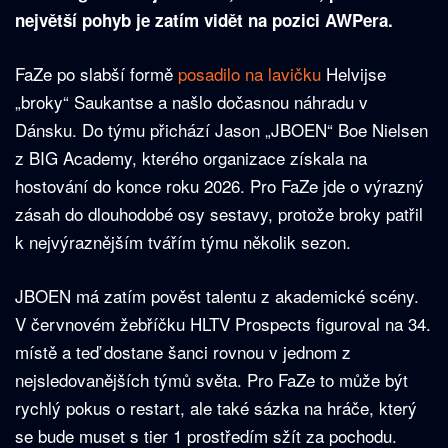
největší pohyb je zatím vidět na pozici AWPera.
FaZe po slabší formě
posadilo na lavičku
Helvijse
„broky“ Saukantse a našlo dočasnou náhradu v
Dánsku. Do týmu přichází Jason „JBOEN“ Boe Nielsen
z BIG Academy, kterého organizace získala na
hostování do konce roku 2026. Pro FaZe jde o výrazný
zásah do dlouhodobé osy sestavy, protože broky patřil
k nejvýraznějším tvářím týmu několik sezon.
JBOEN má zatím pověst talentu z akademické scény.
V červnovém žebříčku HLTV Prospects figuroval na 34.
místě a teď dostane šanci rovnou v jednom z
nejsledovanějších týmů světa. Pro FaZe to může být
rychlý pokus o restart, ale také sázka na hráče, který
se bude muset s tier 1 prostředím sžít za pochodu.