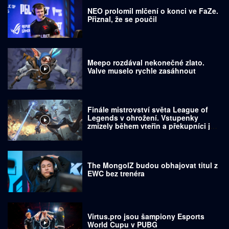
NEO prolomil mlčení o konci ve FaZe.
Přiznal, že se poučil
Meepo rozdával nekonečné zlato.
Valve muselo rychle zasáhnout
Finále mistrovství světa League of
Legends v ohrožení. Vstupenky
zmizely během vteřin a překupníci je
prodávají za tisíce dolarů
The MongolZ budou obhajovat titul z
EWC bez trenéra
Virtus.pro jsou šampiony Esports
World Cupu v PUBG