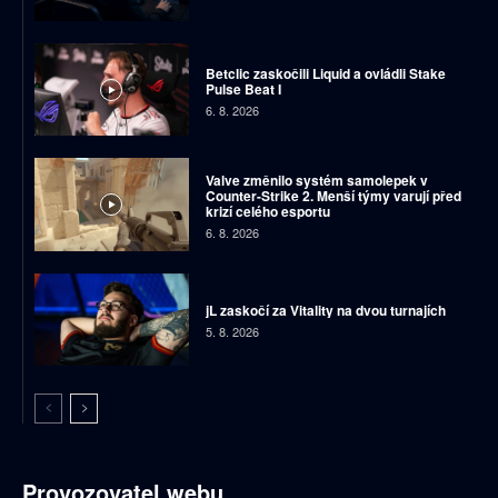
Betclic zaskočili Liquid a ovládli Stake
Pulse Beat I
6. 8. 2026
Valve změnilo systém samolepek v
Counter-Strike 2. Menší týmy varují před
krizí celého esportu
6. 8. 2026
jL zaskočí za Vitality na dvou turnajích
5. 8. 2026
Provozovatel webu