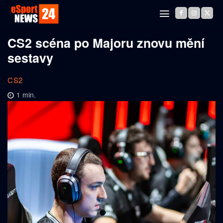
CS2 scéna po Majoru znovu mění
sestavy
CS2
1
min.