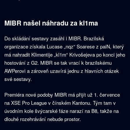
MIBR našel náhradu za kl1ma
Do skládání sestavy zasáhl i MIBR. Brazilská
organizace získala Lucase „nqz“ Soarese z paiN, který
má nahradit Klimentije „kl1m“ Krivošejeva po konci jeho
hostování z G2. MIBR se tak vrací k brazilskému
AWPerovi a zároveň uzavírá jednu z hlavních otázek
své sestavy.
Premiéra nové podoby MIBR má přijít už 1. července
na XSE Pro League v čínském Kantonu. Tým tam v
úvodním kole švýcarské fáze narazí na B8, takže na
dlouhé rozehrávání nebude prostor.