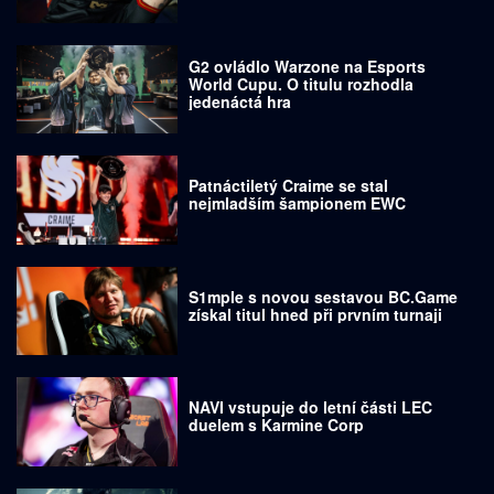
G2 ovládlo Warzone na Esports
World Cupu. O titulu rozhodla
jedenáctá hra
Patnáctiletý Craime se stal
nejmladším šampionem EWC
S1mple s novou sestavou BC.Game
získal titul hned při prvním turnaji
NAVI vstupuje do letní části LEC
duelem s Karmine Corp