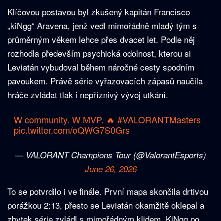
Klíčovou postavou byl zkušený kapitán Francisco
„kiNgg“ Aravena, jenž vedl mimořádně mladý tým s
průměrným věkem lehce přes dvacet let. Podle něj
rozhodla především psychická odolnost, kterou si
Leviatán vybudoval během náročné cesty spodním
pavoukem. Právě série vyřazovacích zápasů naučila
hráče zvládat tlak i nepříznivý vývoj utkání.
W community. W MVP. 🔥
#VALORANTMasters
pic.twitter.com/oQWG7S0Grs
— VALORANT Champions Tour (@ValorantEsports)
June 26, 2026
To se potvrdilo i ve finále. První mapa skončila drtivou
porážkou 2:13, přesto se Leviatán okamžitě oklepal a
zbytek série zvládl s mimořádným klidem. KiNgg po