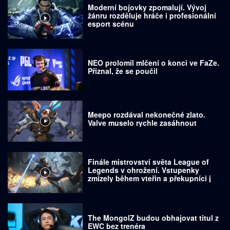
Moderní bojovky zpomalují. Vývoj
žánru rozděluje hráče i profesionální
esport scénu
NEO prolomil mlčení o konci ve FaZe.
Přiznal, že se poučil
Meepo rozdával nekonečné zlato.
Valve muselo rychle zasáhnout
Finále mistrovství světa League of
Legends v ohrožení. Vstupenky
zmizely během vteřin a překupníci je
prodávají za tisíce dolarů
The MongolZ budou obhajovat titul z
EWC bez trenéra