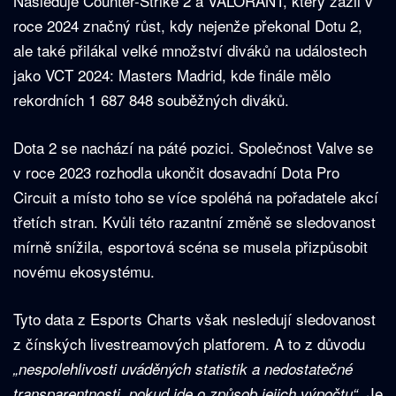
Následuje Counter-Strike 2 a VALORANT, který zažil v
roce 2024 značný růst, kdy nejenže překonal Dotu 2,
ale také přilákal velké množství diváků na událostech
jako VCT 2024: Masters Madrid, kde finále mělo
rekordních 1 687 848 souběžných diváků.
Dota 2 se nachází na páté pozici. Společnost Valve se
v roce 2023 rozhodla ukončit dosavadní Dota Pro
Circuit a místo toho se více spoléhá na pořadatele akcí
třetích stran. Kvůli této razantní změně se sledovanost
mírně snížila, esportová scéna se musela přizpůsobit
novému ekosystému.
Tyto data z Esports Charts však nesledují sledovanost
z čínských livestreamových platforem. A to z důvodu
„nespolehlivosti uváděných statistik a nedostatečné
. Je
transparentnosti, pokud jde o způsob jejich výpočtu“