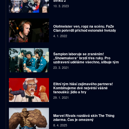
Striku 2
10. 3. 2023
Olofmeister ven, ropz na scénu. FaZe
Clan potvrdil příchod estonské hvězdy
4. 1. 2022
Šampion laboruje se zraněním!
„Showmakera“ brzdí třes ruky. Pro
uzdravení uděláme všechno, slibuje tým
23. 3. 2021
Elitní tým hlásí zajímavého partnera!
Kombinujeme dvě největší vášně
fanoušků: jídlo a hry
29. 1. 2021
Marvel Rivals rozdává skin The Thing
zdarma. Čas je omezený
8. 4. 2025