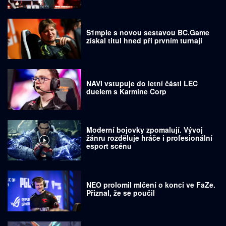
S1mple s novou sestavou BC.Game
získal titul hned při prvním turnaji
NAVI vstupuje do letní části LEC
duelem s Karmine Corp
Moderní bojovky zpomalují. Vývoj
žánru rozděluje hráče i profesionální
esport scénu
NEO prolomil mlčení o konci ve FaZe.
Přiznal, že se poučil