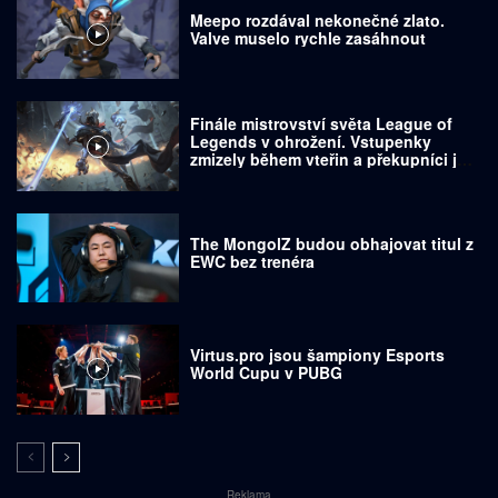
Meepo rozdával nekonečné zlato.
Valve muselo rychle zasáhnout
Finále mistrovství světa League of
Legends v ohrožení. Vstupenky
zmizely během vteřin a překupníci je
prodávají za tisíce dolarů
The MongolZ budou obhajovat titul z
EWC bez trenéra
Virtus.pro jsou šampiony Esports
World Cupu v PUBG
Reklama