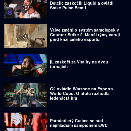
Betclic zaskočili Liquid a ovládli
Stake Pulse Beat I
Valve změnilo systém samolepek v
Counter-Strike 2. Menší týmy varují
před krizí celého esportu
jL zaskočí za Vitality na dvou
turnajích
G2 ovládlo Warzone na Esports
World Cupu. O titulu rozhodla
jedenáctá hra
Patnáctiletý Craime se stal
nejmladším šampionem EWC