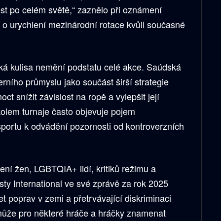
st po celém světě,“ zaznělo při oznámení
 o urychlení mezinárodní rotace kvůli současné
pská kulisa nemění podstatu celé akce. Saúdská
erního průmyslu jako součást širší strategie
t snížit závislost na ropě a vylepšit její
kolem turnaje často objevuje pojem
sportu k odvádění pozornosti od kontroverzních
ení žen, LGBTQIA+ lidí, kritiků režimu a
ty International ve své zprávě za rok 2025
t poprav v zemi a přetrvávající diskriminaci
může pro některé hráče a hráčky znamenat