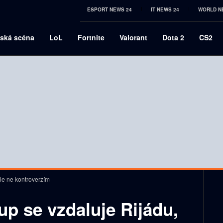
ESPORT NEWS 24
IT NEWS 24
WORLD N
ská scéna
LoL
Fortnite
Valorant
Dota 2
CS2
le ne kontroverzím
p se vzdaluje Rijádu,