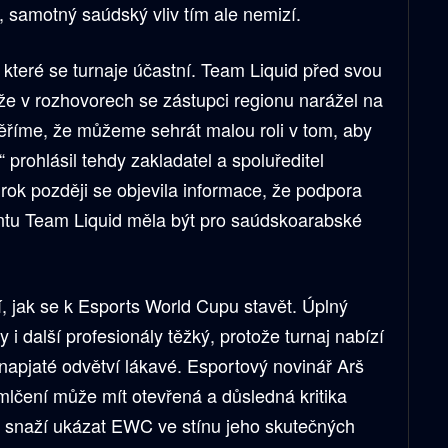
, samotný saúdský vliv tím ale nemizí.
 které se turnaje účastní. Team Liquid před svou
 že v rozhovorech se zástupci regionu narážel na
Věříme, že můžeme sehrát malou roli v tom, aby
“ prohlásil tehdy zakladatel a spoluředitel
rok později se objevila informace, že podpora
u Team Liquid měla být pro saúdskoarabské
, jak se k Esports World Cupu stavět. Úplný
y i další profesionály těžký, protože turnaj nabízí
 napjaté odvětví lákavé. Esportový novinář Arš
mlčení může mít otevřená a důsledná kritika
se snaží ukázat EWC ve stínu jeho skutečných