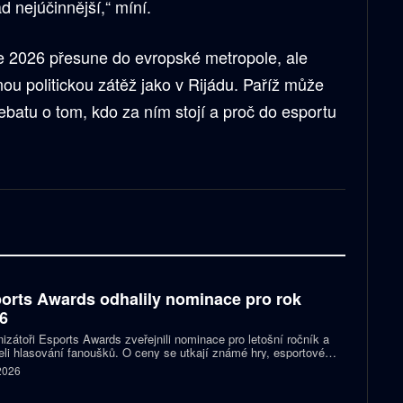
 nejúčinnější,“ míní.
e 2026 přesune do evropské metropole, ale
ou politickou zátěž jako v Rijádu. Paříž může
debatu o tom, kdo za ním stojí a proč do esportu
orts Awards odhalily nominace pro rok
6
izátoři Esports Awards zveřejnili nominace pro letošní ročník a
eli hlasování fanoušků. O ceny se utkají známé hry, esportové
 streameři i další osobnosti scény. Mezi nominovanými nechybějí
 2026
, Jynxzi, Kai Cenat nebo IShowSpeed.