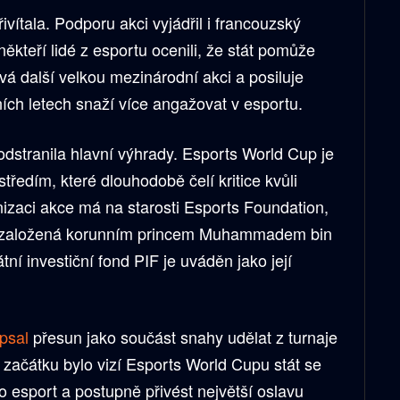
vítala. Podporu akci vyjádřil i francouzský
kteří lidé z esportu ocenili, že stát pomůže
ává další velkou mezinárodní akci a posiluje
ních letech snaží více angažovat v esportu.
dstranila hlavní výhrady. Esports World Cup je
ředím, které dlouhodobě čelí kritice kvůli
nizaci akce má na starosti Esports Foundation,
e založená korunním princem Muhammadem bin
í investiční fond PIF je uváděn jako její
psal
přesun jako součást snahy udělat z turnaje
 začátku bylo vizí Esports World Cupu stát se
o esport a postupně přivést největší oslavu