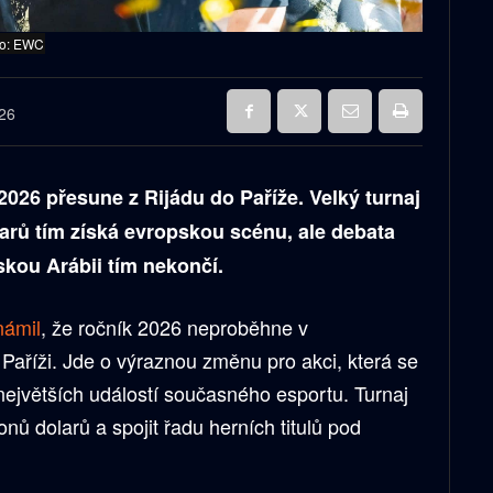
to: EWC
026
026 přesune z Rijádu do Paříže. Velký turnaj
larů tím získá evropskou scénu, ale debata
kou Arábii tím nekončí.
námil
, že ročník 2026 neproběhne v
Paříži. Jde o výraznou změnu pro akci, která se
největších událostí současného esportu. Turnaj
nů dolarů a spojit řadu herních titulů pod