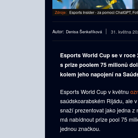
Zdroje:
Esports Insider - za pomoci ChatGPT, Fo
Autor:
Denisa Šenkeříková
31. května 2
Esports World Cup se v roce 2
s prize poolem 75 milionů do
kolem jeho napojení na Saúds
Esports World Cup v květnu
oz
saúdskoarabském Rijádu, ale v 
snaží prezentovat jako jedna z 
má nabídnout prize pool 75 milio
jednou značkou.