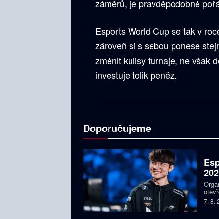
záměrů, je pravděpodobně pořád
Esports World Cup se tak v roc
zároveň si s sebou ponese stejn
změnit kulisy turnaje, ne však 
investuje tolik peněz.
Doporučujeme
Esp
202
Organ
otevř
týmy,
7. 8.
Faker