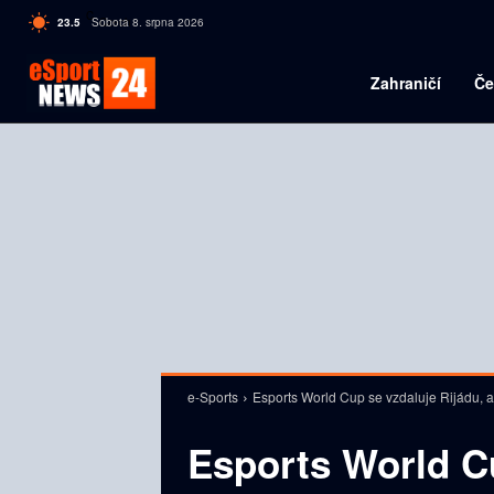
C
23.5
Sobota 8. srpna 2026
Czech
Zahraničí
Če
e-Sports
Esports World Cup se vzdaluje Rijádu, a
Esports World Cu