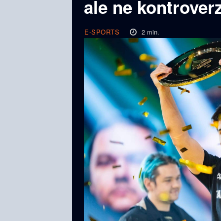
ale ne kontrover
2
min.
E-SPORTS