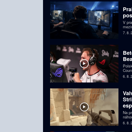
Pra
pos
V pr
mezin
prize
7. 8.
Česká
Bet
Bea
Polsk
Count
favor
6. 8.
Val
Str
esp
Na pr
náhod
si př
6. 8.
organ
ohroz