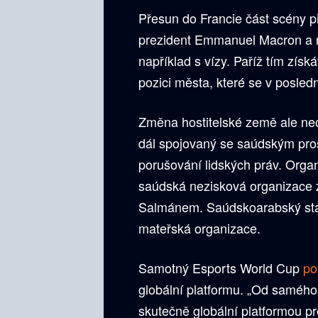
Přesun do Francie část scény při
prezident Emmanuel Macron a ně
například s vízy. Paříž tím získ
pozici města, které se v posled
Změna hostitelské země ale neo
dál spojovaný se saúdským prost
porušování lidských práv. Orga
saúdská nezisková organizac
Salmánem. Saúdskoarabský státn
mateřská organizace.
Samotný Esports World Cup
po
globální platformu. „Od samého
skutečně globální platformou pr