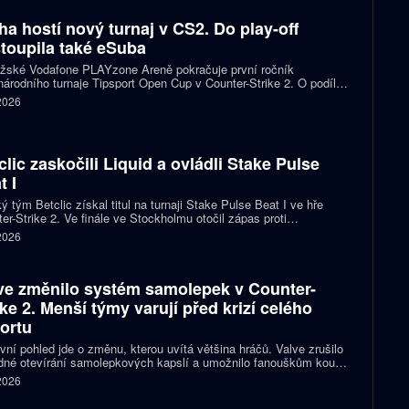
ha hostí nový turnaj v CS2. Do play-off
toupila také eSuba
ažské Vodafone PLAYzone Areně pokračuje první ročník
árodního turnaje Tipsport Open Cup v Counter-Strike 2. O podíl z
 poolu 11 tisíc eur a body do žebříčku VRS bojuje devět týmů.
 2026
 eSuba si už zajistila postup do play-off.
clic zaskočili Liquid a ovládli Stake Pulse
t I
ý tým Betclic získal titul na turnaji Stake Pulse Beat I ve hře
er-Strike 2. Ve finále ve Stockholmu otočil zápas proti
izovaným Liquid a zvítězil 2:1 na mapy.
 2026
ve změnilo systém samolepek v Counter-
ike 2. Menší týmy varují před krizí celého
ortu
vní pohled jde o změnu, kterou uvítá většina hráčů. Valve zrušilo
né otevírání samolepkových kapslí a umožnilo fanouškům koupit
ímo samolepku svého oblíbeného týmu nebo hráče. Podle řady
 2026
izací ale nový systém dramaticky snižuje jejich příjmy a může
it budoucnost profesionální scény.