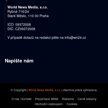
World News Media, s.r.o.
Rybná 716/24
Staré Město, 110 00 Praha
IČO: 09372008
DIČ: CZ09372008
V případě dotazů na redakci pište na
info@wn24.cz
Napište nám
© Copyright |
World News Media, s.r.o.
| všechna práva vyhrazena.
O nás / Kontakt
Prezentace WNM
Reklama
Ceník reklamy
Obchodní zastoupení
Cookies