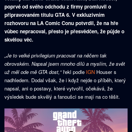
poprvé od svého odchodu z firmy promluvil o
připravovaném titulu GTA 6. V exkluzivním
rozhovoru na LA Comic Conu potvrdil, že na hře
vůbec nepracoval, přesto je přesvědčen, že půjde o
skvělou věc.
„Je to velké privilegium pracovat na něčem tak
obrovském. Napsal jsem mnoho dílů a myslím, že svět
řekl podle
IGN
Houser s
už měl ode mě GTA dost,“
nadhledem. Dodal však, že i když nejde o příběh, který
napsal, ani o postavy, které vytvořil, očekává, že
výsledek bude skvělý a fanoušci se mají na co těšit.