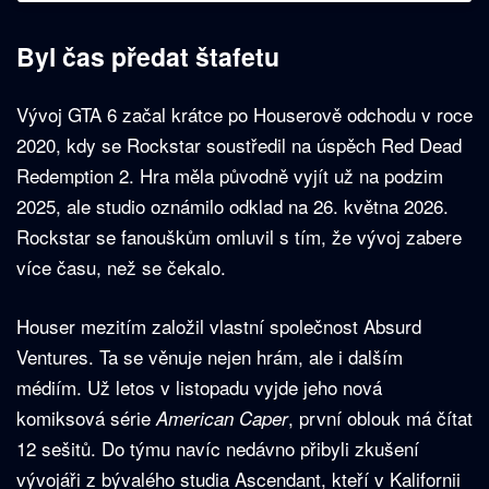
Byl čas předat štafetu
Vývoj GTA 6 začal krátce po Houserově odchodu v roce
2020, kdy se Rockstar soustředil na úspěch Red Dead
Redemption 2. Hra měla původně vyjít už na podzim
2025, ale studio oznámilo odklad na 26. května 2026.
Rockstar se fanouškům omluvil s tím, že vývoj zabere
více času, než se čekalo.
Houser mezitím založil vlastní společnost Absurd
Ventures. Ta se věnuje nejen hrám, ale i dalším
médiím. Už letos v listopadu vyjde jeho nová
komiksová série
, první oblouk má čítat
American Caper
12 sešitů. Do týmu navíc nedávno přibyli zkušení
vývojáři z bývalého studia Ascendant, kteří v Kalifornii