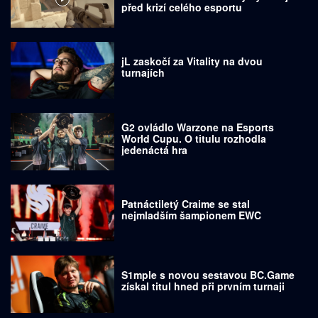
před krizí celého esportu
jL zaskočí za Vitality na dvou
turnajích
G2 ovládlo Warzone na Esports
World Cupu. O titulu rozhodla
jedenáctá hra
Patnáctiletý Craime se stal
nejmladším šampionem EWC
S1mple s novou sestavou BC.Game
získal titul hned při prvním turnaji