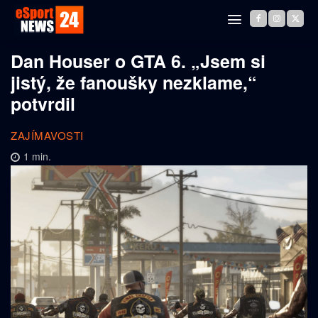
Dan Houser o GTA 6. „Jsem si
jistý, že fanoušky nezklame,“
potvrdil
ZAJÍMAVOSTI
1
min.