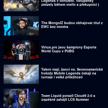
Legends v ohrožení. Vstupenky
zmizely během vteřin a překupníci je
prodávají za tisíce dolarů
The MongolZ budou obhajovat titul z
EWC bez trenéra
Virtus.pro jsou šampiony Esports
World Cupu v PUBG
Talent mají, šanci ne. Severoamerické
hvězdy Mobile Legends čekají na
turnaje i velké příležitosti
Team Liquid porazil Cloud9 2:0 a
úspěšně zahájil LCS Summer