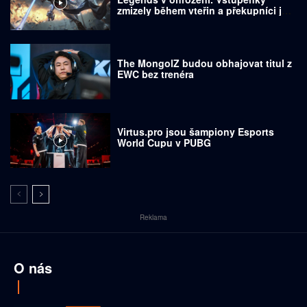
zmizely během vteřin a překupníci je
prodávají za tisíce dolarů
The MongolZ budou obhajovat titul z
EWC bez trenéra
Virtus.pro jsou šampiony Esports
World Cupu v PUBG
Reklama
O nás