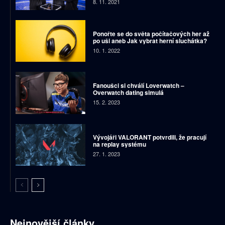
8. 11. 2021
Ponořte se do světa počítačových her až
po uši aneb Jak vybrat herní sluchátka?
10. 1. 2022
Fanoušci si chválí Loverwatch –
Overwatch dating simulá
15. 2. 2023
Vývojáři VALORANT potvrdili, že pracují
na replay systému
27. 1. 2023
Nejnovější články