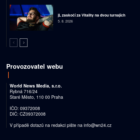
jL zaskočí za Vitality na dvou turnajích
5. 8. 2026
Provozovatel webu
World News Media, s.r.o.
Rybná 716/24
Staré Město, 110 00 Praha
IČO: 09372008
DIČ: CZ09372008
V případě dotazů na redakci pište na
info@wn24.cz