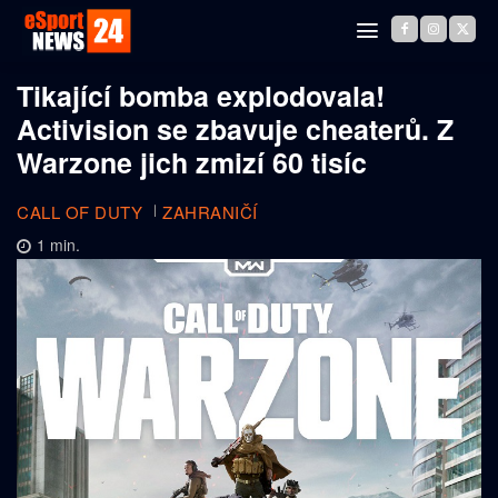
Tikající bomba explodovala!
Activision se zbavuje cheaterů. Z
Warzone jich zmizí 60 tisíc
CALL OF DUTY
ZAHRANIČÍ
1
min.