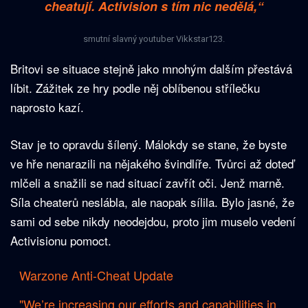
cheatují. Activision s tím nic nedělá,“
smutní slavný youtuber Vikkstar123.
Britovi se situace stejně jako mnohým dalším přestává
líbit. Zážitek ze hry podle něj oblíbenou střílečku
naprosto kazí.
Stav je to opravdu šílený. Málokdy se stane, že byste
ve hře nenarazili na nějakého švindlíře. Tvůrci až doteď
mlčeli a snažili se nad situací zavřít oči. Jenž marně.
Síla cheaterů neslábla, ale naopak sílila. Bylo jasné, že
sami od sebe nikdy neodejdou, proto jim muselo vedení
Activisionu pomoct.
Warzone Anti-Cheat Update
"We’re increasing our efforts and capabilities in