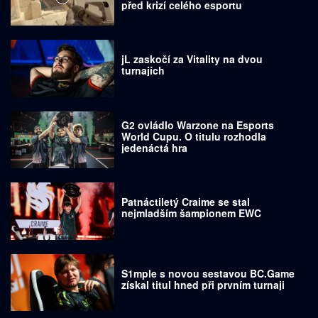
před krizí celého esportu
jL zaskočí za Vitality na dvou
turnajích
G2 ovládlo Warzone na Esports
World Cupu. O titulu rozhodla
jedenáctá hra
Patnáctiletý Craime se stal
nejmladším šampionem EWC
S1mple s novou sestavou BC.Game
získal titul hned při prvním turnaji