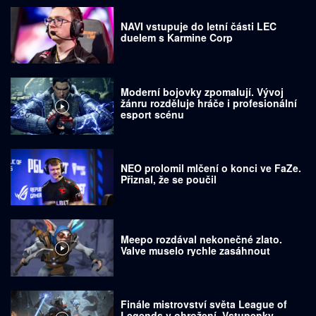
NAVI vstupuje do letní části LEC
duelem s Karmine Corp
Moderní bojovky zpomalují. Vývoj
žánru rozděluje hráče i profesionální
esport scénu
NEO prolomil mlčení o konci ve FaZe.
Přiznal, že se poučil
Meepo rozdával nekonečné zlato.
Valve muselo rychle zasáhnout
Finále mistrovství světa League of
Legends v ohrožení. Vstupenky