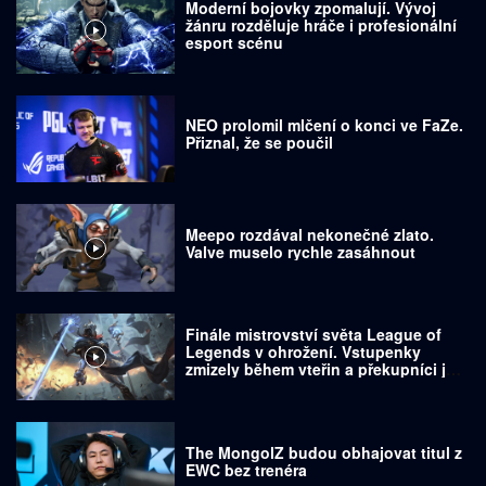
Moderní bojovky zpomalují. Vývoj
žánru rozděluje hráče i profesionální
esport scénu
NEO prolomil mlčení o konci ve FaZe.
Přiznal, že se poučil
Meepo rozdával nekonečné zlato.
Valve muselo rychle zasáhnout
Finále mistrovství světa League of
Legends v ohrožení. Vstupenky
zmizely během vteřin a překupníci je
prodávají za tisíce dolarů
The MongolZ budou obhajovat titul z
EWC bez trenéra