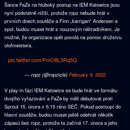
Šance FaZe na hluboký postup na IEM Katowice jsou
nyní podstatně nižší, protože ropz nebude hrát v
prvních dnech soutěže a Finn „karrigan“ Andersen a
spol. budou muset hrát s nouzovým náhradníkem. Je
možné, že organizace opět povolá na pomoc družstvu
olofmeistera.
pic.twitter.com/PmO8L3Rq5Q
— ropz (@ropzicle)
February 9, 2022
V play-in fázi IEM Katowice se bude hrát ve formátu
dvojího vyřazování a FaZe by měli debutovat proti
Sprout 15. února v 5:15 ráno SEČ. Pokud postoupí do
hlavní soutěže, budou muset ještě odehrát několik
zápasů bez ropz, protože ta začíná 17. února a jeho