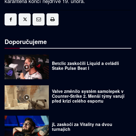
karanténa končí nejdříve 19. února.
Doporučujeme
Betclic zaskočili Liquid a ovládli
Stake Pulse Beat I
Valve změnilo systém samolepek v
Counter-Strike 2. Menší týmy varují
před krizí celého esportu
jL zaskočí za Vitality na dvou
turnajích