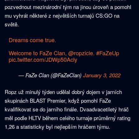
pozvednout mezinárodní tým na jinou úroveň a pomohl
mu vyhrát některé z největších turnajů CS:GO na
světě.
Dreams come true.
Welcome to FaZe Clan,
@ropzicle
.
#FaZeUp
pic.twitter.com/JDWp50Acly
— FaZe Clan (@FaZeClan)
January 3, 2022
Ropz už minulý týden udělal dobrý dojem v jarních
skupinách BLAST Premier, když pomohl FaZe
kvalifikovat se do jarního finále. Dvaadvacetiletý hráč
měl podle HLTV během celého turnaje průměrný rating
1,26 a statisticky byl nejlepším hráčem týmu.