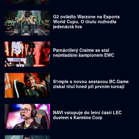
G2 ovládlo Warzone na Esports
World Cupu. O titulu rozhodla
jedenáctá hra
Patnáctiletý Craime se stal
nejmladším šampionem EWC
S1mple s novou sestavou BC.Game
získal titul hned při prvním turnaji
NAVI vstupuje do letní části LEC
duelem s Karmine Corp