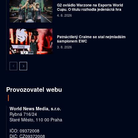
G2 ovládlo Warzone na Esports World
Cupu. O titulu rozhodla jedenáctá hra
4. 8. 2026
Patnáctiletý Craime se stal nejmladším
šampionem EWC
3. 8. 2026
Provozovatel webu
World News Media, s.r.o.
Rybná 716/24
Staré Město, 110 00 Praha
IČO: 09372008
DIČ: CZ09372008