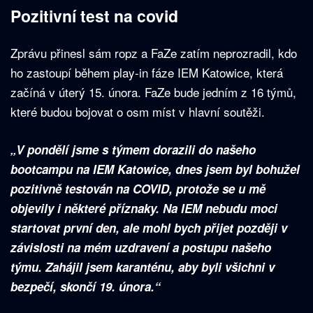
Pozitivní test na covid
Zprávu přinesl sám ropz a FaZe zatím neprozradil, kdo
ho zastoupí během play-in fáze IEM Katowice, která
začíná v úterý 15. února. FaZe bude jedním z 16 týmů,
které budou bojovat o osm míst v hlavní soutěži.
„V pondělí jsme s týmem dorazili do našeho
bootcampu na IEM Katowice, dnes jsem byl bohužel
pozitivně testován na COVID, protože se u mě
objevily i některé příznaky. Na IEM nebudu moci
startovat první den, ale mohl bych přijet později v
závislosti na mém uzdravení a postupu našeho
týmu. Zahájil jsem karanténu, aby byli všichni v
bezpečí, skončí 19. února.“