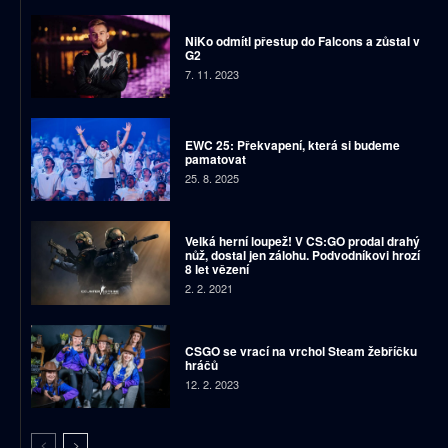
NiKo odmítl přestup do Falcons a zůstal v
G2
7. 11. 2023
EWC 25: Překvapení, která si budeme
pamatovat
25. 8. 2025
Velká herní loupež! V CS:GO prodal drahý
nůž, dostal jen zálohu. Podvodníkovi hrozí
8 let vězení
2. 2. 2021
CSGO se vrací na vrchol Steam žebříčku
hráčů
12. 2. 2023