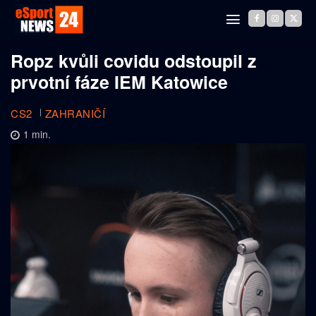
Ropz kvůli covidu odstoupil z
prvotní fáze IEM Katowice
CS2
ZAHRANIČÍ
1
min.