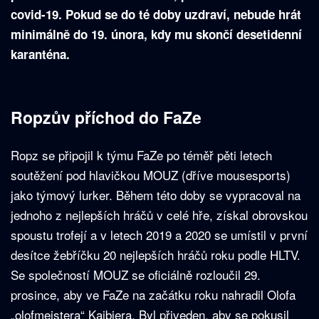
covid-19. Pokud se do té doby uzdraví, nebude hrát
minimálně do 19. února, kdy mu skončí desetidenní
karanténa.
Ropzův příchod do FaZe
Ropz se připojil k týmu FaZe po téměř pěti letech
soutěžení pod hlavičkou MOUZ (dříve mousesports)
jako týmový lurker. Během této doby se vypracoval na
jednoho z nejlepších hráčů v celé hře, získal obrovskou
spoustu trofejí a v letech 2019 a 2020 se umístil v první
desítce žebříčku 20 nejlepších hráčů roku podle HLTV.
Se společností MOUZ se oficiálně rozloučil 29.
prosince, aby ve FaZe na začátku roku nahradil Olofa
„olofmeistera“ Kajbiera. Byl přiveden, aby se pokusil