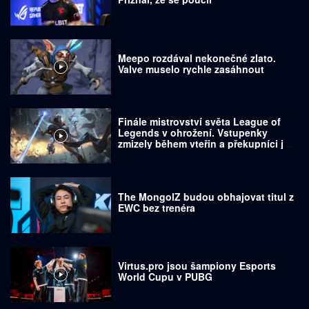
Meepo rozdával nekonečné zlato.
Valve muselo rychle zasáhnout
Finále mistrovství světa League of
Legends v ohrožení. Vstupenky
zmizely během vteřin a překupníci je
prodávají za tisíce dolarů
The MongolZ budou obhajovat titul z
EWC bez trenéra
Virtus.pro jsou šampiony Esports
World Cupu v PUBG