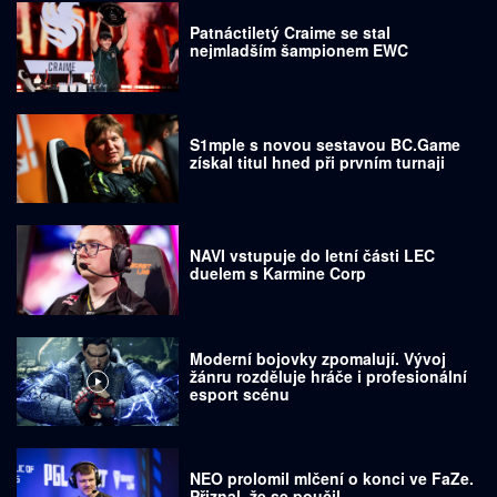
Patnáctiletý Craime se stal
nejmladším šampionem EWC
S1mple s novou sestavou BC.Game
získal titul hned při prvním turnaji
NAVI vstupuje do letní části LEC
duelem s Karmine Corp
Moderní bojovky zpomalují. Vývoj
žánru rozděluje hráče i profesionální
esport scénu
NEO prolomil mlčení o konci ve FaZe.
Přiznal, že se poučil