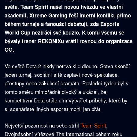
světa. Team Spirit našel novou hvězdu ve vlastní
akademii, Xtreme Gaming řeší interní konflikt přímo
během turnaje a fanoušci debatují, zda Esports
World Cup neztrácí své kouzlo. K tomu všemu se
bývalý trenér REKONIXu vrátil rovnou do organizace
OG.
Ve světě Dota 2 nikdy netrvá klid dlouho. Sotva skončí
jeden turnaj, sociální sítě zaplaví nové spekulace,
přestupy nebo zákulisní dramata. Poslední týden byl v
tomto směru mimořádně divoký a ukázal, že
kompetitivní Dota stále umí vytvářet příběhy, které by
si scenáristé jiných esportů mohli jen přát.
Největší pozornost na sebe strhl
Team Spirit
.
Dvojnásobní vítězové The International během roku