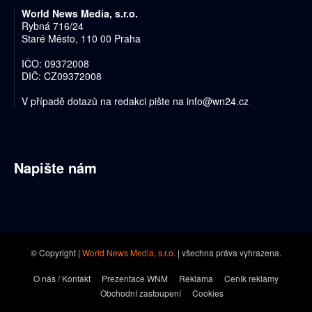
World News Media, s.r.o.
Rybná 716/24
Staré Město, 110 00 Praha
IČO: 09372008
DIČ: CZ09372008
V případě dotazů na redakci pište na
info@wn24.cz
Napište nám
© Copyright |
World News Media, s.r.o.
| všechna práva vyhrazena.
O nás / Kontakt
Prezentace WNM
Reklama
Ceník reklamy
Obchodní zastoupení
Cookies