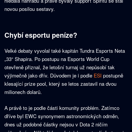
hledala náhradu a právě bývalý support Spiritů se stal
novou posilou sestavy.
Chybí esportu peníze?
Velké debaty vyvolal také kapitán Tundra Esports Neta
„33“ Shapira. Po postupu na Esports World Cup
otevřeně přiznal, že letošní turnaj už nepůsobí tak
výjimečně jako dřív. Důvodem je i podle
ESI
postupně
klesající prize pool, který se letos zastavil na dvou
milionech dolarů.
A právě to je podle části komunity problém. Zatímco
dříve byl EWC synonymem astronomických odměn,
dnes už podobné částky nejsou v Dota 2 ničím