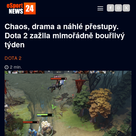
Chaos, drama a náhlé přestupy.
Dota 2 zažila mimořádně bouřlivý
týden
DOTA 2
2
min.