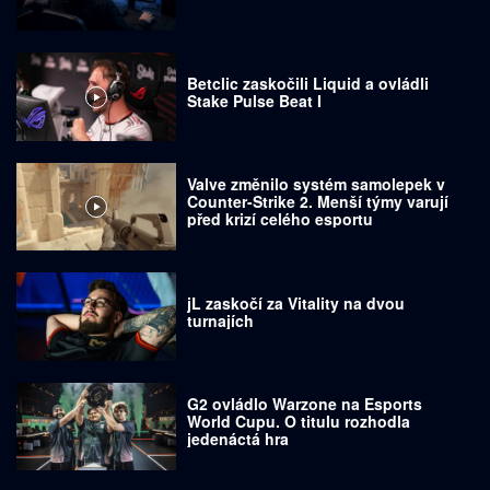
Betclic zaskočili Liquid a ovládli
Stake Pulse Beat I
Valve změnilo systém samolepek v
Counter-Strike 2. Menší týmy varují
před krizí celého esportu
jL zaskočí za Vitality na dvou
turnajích
G2 ovládlo Warzone na Esports
World Cupu. O titulu rozhodla
jedenáctá hra