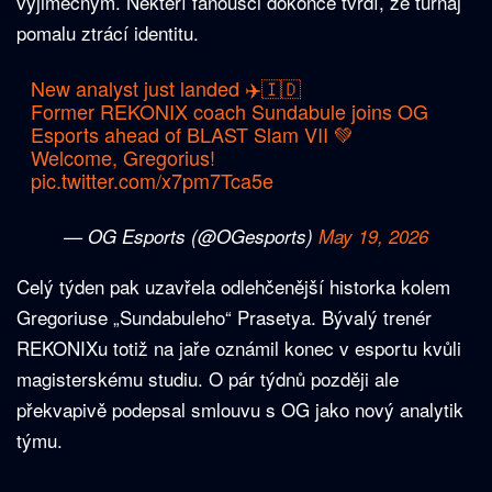
výjimečným. Někteří fanoušci dokonce tvrdí, že turnaj
pomalu ztrácí identitu.
New analyst just landed ✈️🇮🇩
Former REKONIX coach Sundabule joins OG
Esports ahead of BLAST Slam VII 💚
Welcome, Gregorius!
pic.twitter.com/x7pm7Tca5e
— OG Esports (@OGesports)
May 19, 2026
Celý týden pak uzavřela odlehčenější historka kolem
Gregoriuse „Sundabuleho“ Prasetya. Bývalý trenér
REKONIXu totiž na jaře oznámil konec v esportu kvůli
magisterskému studiu. O pár týdnů později ale
překvapivě podepsal smlouvu s OG jako nový analytik
týmu.