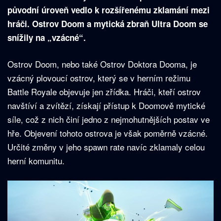
původní úroveň vedlo k rozšířenému zklamání mezi
hráči. Ostrov Doom a mytická zbraň Ultra Doom se
snížily na „vzácné“.
Ostrov Doom, nebo také Ostrov Doktora Dooma, je
vzácný plovoucí ostrov, který se v herním režimu
Battle Royale objevuje jen zřídka. Hráči, kteří ostrov
navštíví a zvítězí, získají přístup k Doomově mytické
síle, což z nich činí jedno z nejmohutnějších postav ve
hře. Objevení tohoto ostrova je však poměrně vzácné.
Určité změny v jeho spawn rate navíc zklamaly celou
herní komunitu.