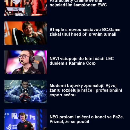
Patnáctiletý Craime se stal
nejmladším šampionem EWC
S1mple s novou sestavou BC.Game
získal titul hned při prvním turnaji
NAVI vstupuje do letní části LEC
duelem s Karmine Corp
Moderní bojovky zpomalují. Vývoj
žánru rozděluje hráče i profesionální
esport scénu
NEO prolomil mlčení o konci ve FaZe.
Přiznal, že se poučil