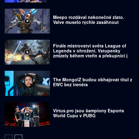
Meepo rozdával nekonečné zlato.
Valve muselo rychle zasáhnout
Finále mistrovství světa League of
Legends v ohrožení. Vstupenky
zmizely během vteřin a překupníci je
prodávají za tisíce dolarů
The MongolZ budou obhajovat titul z
EWC bez trenéra
Virtus.pro jsou šampiony Esports
World Cupu v PUBG