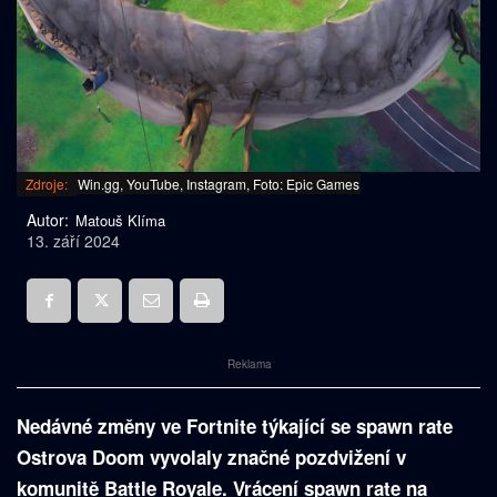
Zdroje:
Win.gg, YouTube, Instagram, Foto: Epic Games
Autor:
Matouš Klíma
13. září 2024
Reklama
Nedávné změny ve Fortnite týkající se spawn rate
Ostrova Doom vyvolaly značné pozdvižení v
komunitě Battle Royale. Vrácení spawn rate na