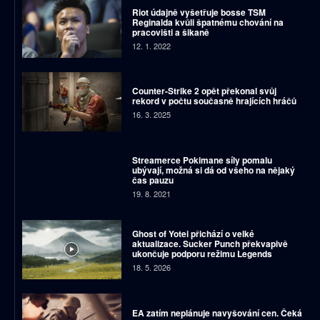
Riot údajně vyšetřuje bosse TSM
Reginalda kvůli špatnému chování na
pracovišti a šikaně
12. 1. 2022
Counter-Strike 2 opět překonal svůj
rekord v počtu současně hrajících hráčů
16. 3. 2025
Streamerce Pokimane síly pomalu
ubývají, možná si dá od všeho na nějaký
čas pauzu
19. 8. 2021
Ghost of Yotei přichází o velké
aktualizace. Sucker Punch překvapivě
ukončuje podporu režimu Legends
18. 5. 2026
EA zatím neplánuje navyšování cen. Čeká