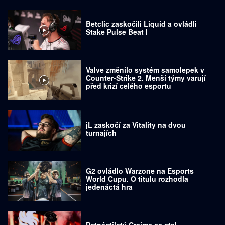
Betclic zaskočili Liquid a ovládli
Stake Pulse Beat I
Valve změnilo systém samolepek v
Counter-Strike 2. Menší týmy varují
před krizí celého esportu
jL zaskočí za Vitality na dvou
turnajích
G2 ovládlo Warzone na Esports
World Cupu. O titulu rozhodla
jedenáctá hra