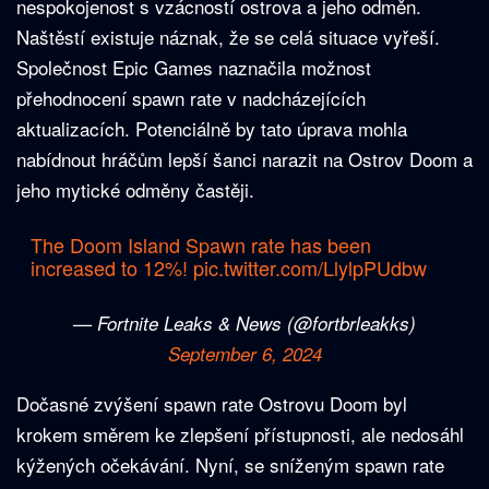
nespokojenost s vzácností ostrova a jeho odměn.
Naštěstí existuje náznak, že se celá situace vyřeší.
Společnost Epic Games naznačila možnost
přehodnocení spawn rate v nadcházejících
aktualizacích. Potenciálně by tato úprava mohla
nabídnout hráčům lepší šanci narazit na Ostrov Doom a
jeho mytické odměny častěji.
The Doom Island Spawn rate has been
increased to 12%!
pic.twitter.com/LlylpPUdbw
— Fortnite Leaks & News (@fortbrleakks)
September 6, 2024
Dočasné zvýšení spawn rate Ostrovu Doom byl
krokem směrem ke zlepšení přístupnosti, ale nedosáhl
kýžených očekávání. Nyní, se sníženým spawn rate