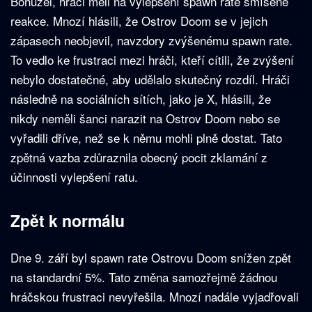
Bohužel, hráči měli na vylepšení spawn rate smíšené
reakce. Mnozí hlásili, že Ostrov Doom se v jejich
zápasech neobjevil, navzdory zvýšenému spawn rate.
To vedlo ke frustraci mezi hráči, kteří cítili, že zvýšení
nebylo dostatečné, aby udělalo skutečný rozdíl. Hráči
následně na sociálních sítích, jako je X, hlásili, že
nikdy neměli šanci narazit na Ostrov Doom nebo se
vyřadili dříve, než se k němu mohli plně dostat. Tato
zpětná vazba zdůraznila obecný pocit zklamání z
účinnosti vylepšení ratu.
Zpět k normálu
Dne 9. září byl spawn rate Ostrovu Doom snížen zpět
na standardní 5%. Tato změna samozřejmě žádnou
hráčskou frustraci nevyřešila. Mnozí nadále vyjadřovali