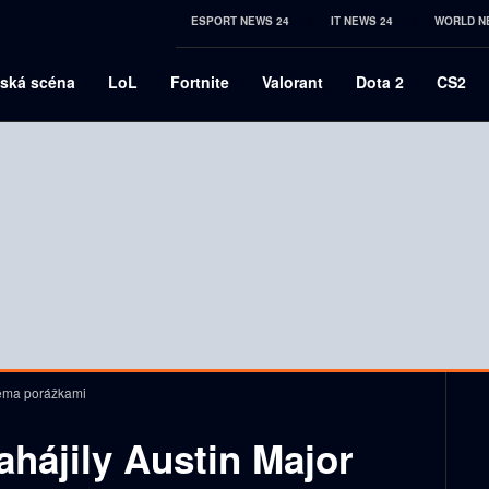
ESPORT NEWS 24
IT NEWS 24
WORLD N
ská scéna
LoL
Fortnite
Valorant
Dota 2
CS2
věma porážkami
hájily Austin Major