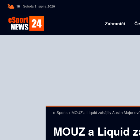
C
18
Sobota 8. srpna 2026
Czech
Zahraničí
Če
e-Sports
MOUZ a Liquid zahájily Austin Major d
MOUZ a Liquid za