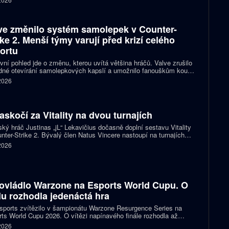
ve změnilo systém samolepek v Counter-
ike 2. Menší týmy varují před krizí celého
ortu
vní pohled jde o změnu, kterou uvítá většina hráčů. Valve zrušilo
né otevírání samolepkových kapslí a umožnilo fanouškům koupit
ímo samolepku svého oblíbeného týmu nebo hráče. Podle řady
 2026
izací ale nový systém dramaticky snižuje jejich příjmy a může
it budoucnost profesionální scény.
zaskočí za Vitality na dvou turnajích
ský hráč Justinas „jL“ Lekavičius dočasně doplní sestavu Vitality
nter-Strike 2. Bývalý člen Natus Vincere nastoupí na turnajích
T Open Porto a PGL Masters Bucharest.
 2026
ovládlo Warzone na Esports World Cupu. O
ulu rozhodla jedenáctá hra
ports zvítězilo v šampionátu Warzone Resurgence Series na
ts World Cupu 2026. O vítězi napínavého finále rozhodla až
áctá hra, do které vstupovalo s šancí na titul hned pět týmů.
 2026