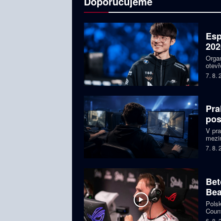
Doporučujeme
Esp
202
Organ
otevř
týmy,
7. 8.
Faker
Pra
pos
V pr
mezin
prize
7. 8.
Česká
Bet
Bea
Polsk
Count
favor
6. 8.