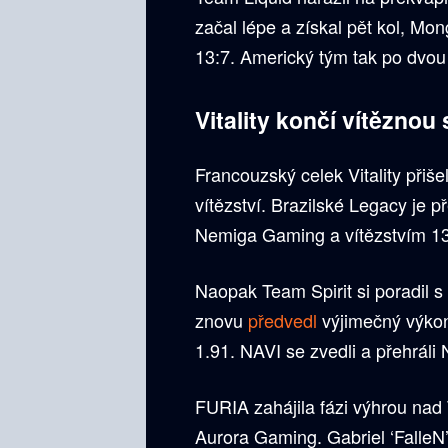
začal lépe a získal pět kol, Mon
13:7. Americký tým tak po dvou
Vitality končí vítěznou 
Francouzský celek Vitality při
vítězství. Brazilské Legacy je p
Nemiga Gaming a vítězstvím 13:
Naopak Team Spirit si poradil s
znovu
předvedl
výjimečný výkon,
1.91. NAVI se zvedli a přehrál
FURIA zahájila fázi výhrou nad 
Aurora Gaming. Gabriel ‘FalleN’