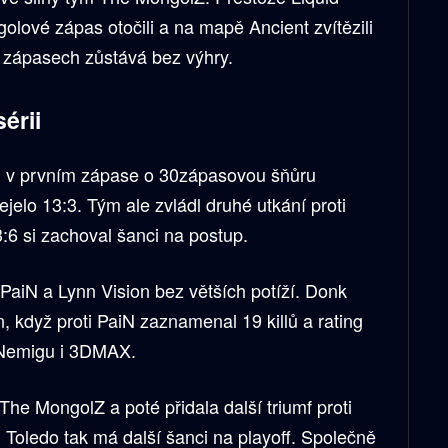
golové zápas otočili a na mapě Ancient zvítězili
 zápasech zůstává bez výhry.
sérii
šel v prvním zápase o 30zápasovou šňůru
řejelo 13:3. Tým ale zvládl druhé utkání proti
6 si zachoval šanci na postup.
 PaiN a Lynn Vision bez větších potíží. Donk
 když proti PaiN zaznamenal 19 killů a rating
i Nemigu i 3DMAX.
The MongolZ a poté přidala další triumf proti
 Toledo tak má další šanci na playoff. Společně