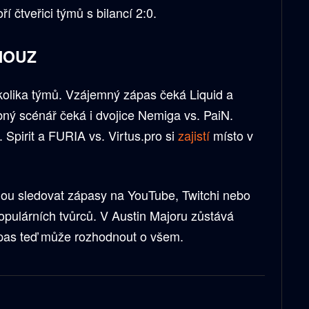
ří čtveřici týmů s bilancí 2:0.
 MOUZ
kolika týmů. Vzájemný zápas čeká Liquid a
ý scénář čeká i dvojice Nemiga vs. PaiN.
Spirit a FURIA vs. Virtus.pro si
zajistí
místo v
hou sledovat zápasy na YouTube, Twitchi nebo
opulárních tvůrců. V Austin Majoru zůstává
pas teď může rozhodnout o všem.