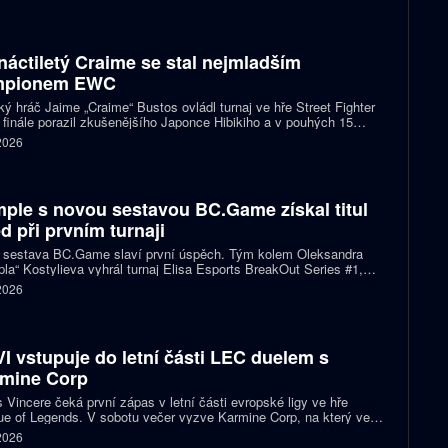
náctiletý Craime se stal nejmladším
mpionem EWC
ký hráč Jaime „Craime“ Bustos ovládl turnaj ve hře Street Fighter
 finále porazil zkušenějšího Japonce Hibikiho a v pouhých 15
h se stal nejmladším vítězem v historii Esports World Cupu.
 2026
ple s novou sestavou BC.Game získal titul
d při prvním turnaji
 sestava BC.Game slaví první úspěch. Tým kolem Oleksandra
la“ Kostylieva vyhrál turnaj Elisa Esports BreakOut Series #1,
ve finále porazil ENCE 2:0. Rozhodující mapa dospěla do
 2026
oužení, v němž ukrajinská hvězda předvedla klíčovou akci.
I vstupuje do letní části LEC duelem s
mine Corp
 Vincere čeká první zápas v letní části evropské ligy ve hře
e of Legends. V sobotu večer vyzve Karmine Corp, na který ve
ch předchozích vzájemných sériích nestačil. Oba celky zároveň
 2026
í o jedno ze tří míst na letošním světovém šampionátu.