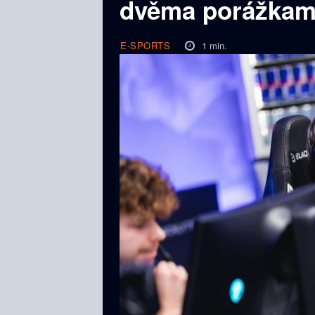
dvěma porážkam
1
min.
E-SPORTS