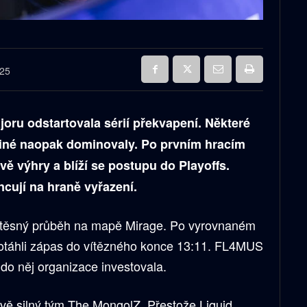
025
joru odstartovala sérií překvapení. Některé
jiné naopak dominovaly. Po prvním hracím
vě výhry a blíží se postupu do Playoffs.
cují na hraně vyřazení.
es těsný průběh na mapě Mirage. Po vyrovnaném
 dotáhli zápas do vítězného konce 13:11. FL4MUS
č do něj organizace investovala.
ivě silný tým The MongolZ. Přestože Liquid