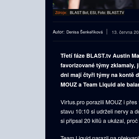
Zdroje:
BLAST Bot, ESI, Foto: BLAST.TV
Autor:
Denisa Šenkeříková
13. června 2
Třetí fáze BLAST.tv Austin Ma
favorizované týmy zklamaly, 
dni mají čtyři týmy na kontě d
MOUZ a Team Liquid ale balan
Virtus.pro porazili MOUZ i př
stavu 10:10 si udrželi nervy a
si připsal 20 killů a ukázal, pro
Team Liquid narazil na překvap