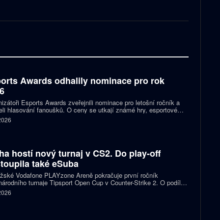
orts Awards odhalily nominace pro rok
6
izátoři Esports Awards zveřejnili nominace pro letošní ročník a
eli hlasování fanoušků. O ceny se utkají známé hry, esportové
 streameři i další osobnosti scény. Mezi nominovanými nechybějí
 2026
, Jynxzi, Kai Cenat nebo IShowSpeed.
ha hostí nový turnaj v CS2. Do play-off
toupila také eSuba
ažské Vodafone PLAYzone Areně pokračuje první ročník
árodního turnaje Tipsport Open Cup v Counter-Strike 2. O podíl z
 poolu 11 tisíc eur a body do žebříčku VRS bojuje devět týmů.
 2026
 eSuba si už zajistila postup do play-off.