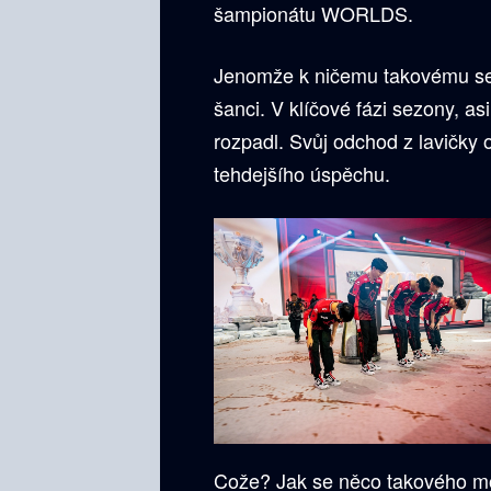
šampionátu WORLDS.
Jenomže k ničemu takovému se n
šanci. V klíčové fázi sezony, as
rozpadl. Svůj odchod z lavičky 
tehdejšího úspěchu.
Cože? Jak se něco takového moh