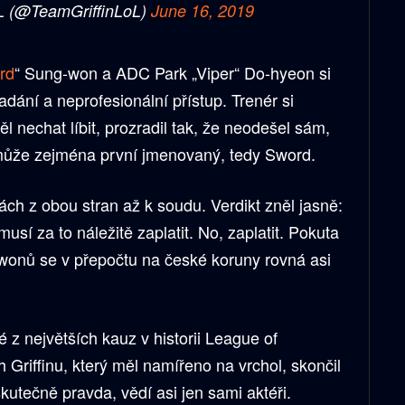
L (@TeamGriffinLoL)
June 16, 2019
rd
“ Sung-won a ADC Park „Viper“ Do-hyeon si
padání a neprofesionální přístup. Trenér si
 nechat líbit, prozradil tak, že neodešel sám,
 může zejména první jmenovaný, tedy Sword.
ch z obou stran až k soudu. Verdikt zněl jasně:
í za to náležitě zaplatit. No, zaplatit. Pokuta
 wonů se v přepočtu na české koruny rovná asi
z největších kauz v historii League of
 Griffinu, který měl namířeno na vrchol, skončil
kutečně pravda, vědí asi jen sami aktéři.