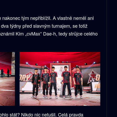
akonec tým nepřiblížil. A vlastně neměl ani
i dva týdny před slavným turnajem, se totiž
oznámil Kim „cvMax“ Dae-h, tedy strůjce celého
lo stát? Nikdo nic netušil. Celá pravda