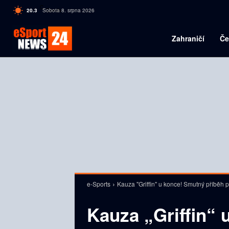
C
20.3
Sobota 8. srpna 2026
Czech
Zahraničí
Če
e-Sports
Kauza "Griffin" u konce! Smutný příběh p
Kauza „Griffin“ 