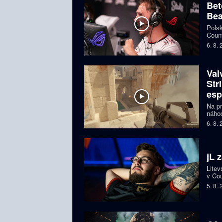
Bet
Bea
Polsk
Count
favor
6. 8.
Val
Str
esp
Na pr
náhod
si př
6. 8.
organ
ohroz
jL 
Litev
v Cou
BLAS
5. 8.