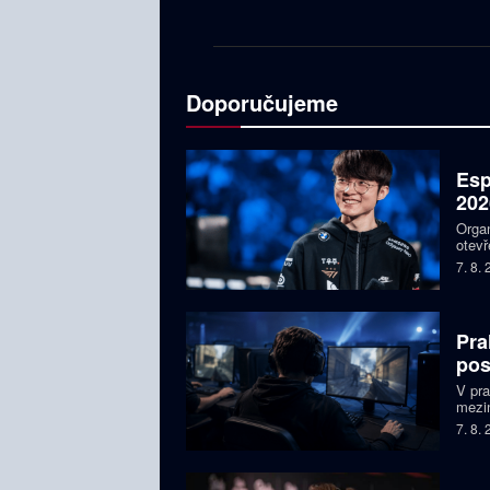
Doporučujeme
Esp
202
Organ
otevř
týmy,
7. 8.
Faker
Pra
pos
V pr
mezin
prize
7. 8.
Česká