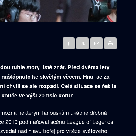
dou tuhle story jistě znát. Před dvěma lety
in našlápnuto ke skvělým věcem. Hnal se za
 chvíli se ale rozpadl. Celá situace se řešila
 kouče ve výši 20 tisíc korun.
ěh možná některým fanouškům ukápne drobná
oce 2019 podmaňoval scénu League of Legends
zvedat nad hlavu trofej pro vítěze světového