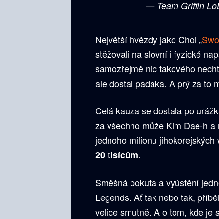
— Team Griffin Lo
Největší hvězdy jako Choi „
Swo
stěžovali na slovní i fyzické na
samozřejmě nic takového nechtěl
ale dostal padáka. A prý za to
Celá kauza se dostala po urážká
za všechno může Kim Dae-h a mus
jednoho milionu jihokorejských
.
20 tisícům
Směšná pokuta a vyústění jedné 
Legends. Ať tak nebo tak, příběh
velice smutně. A o tom, kde je s