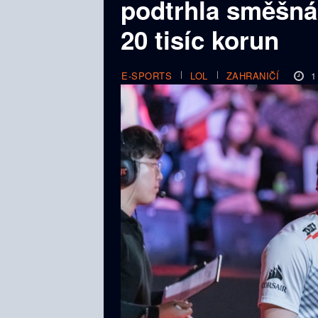
podtrhla směšná 
20 tisíc korun
1
E-SPORTS
LOL
ZAHRANIČÍ