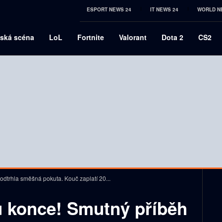
ESPORT NEWS 24
IT NEWS 24
WORLD N
ská scéna
LoL
Fortnite
Valorant
Dota 2
CS2
odtrhla směšná pokuta. Kouč zaplatí 20...
u konce! Smutný příběh