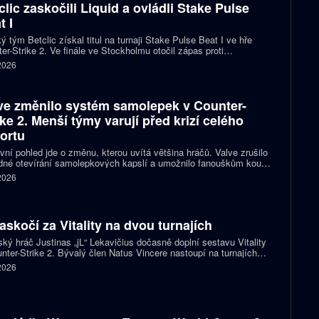
clic zaskočili Liquid a ovládli Stake Pulse
t I
ý tým Betclic získal titul na turnaji Stake Pulse Beat I ve hře
er-Strike 2. Ve finále ve Stockholmu otočil zápas proti
izovaným Liquid a zvítězil 2:1 na mapy.
 2026
ve změnilo systém samolepek v Counter-
ike 2. Menší týmy varují před krizí celého
ortu
vní pohled jde o změnu, kterou uvítá většina hráčů. Valve zrušilo
né otevírání samolepkových kapslí a umožnilo fanouškům koupit
ímo samolepku svého oblíbeného týmu nebo hráče. Podle řady
 2026
izací ale nový systém dramaticky snižuje jejich příjmy a může
it budoucnost profesionální scény.
zaskočí za Vitality na dvou turnajích
ský hráč Justinas „jL“ Lekavičius dočasně doplní sestavu Vitality
nter-Strike 2. Bývalý člen Natus Vincere nastoupí na turnajích
T Open Porto a PGL Masters Bucharest.
 2026