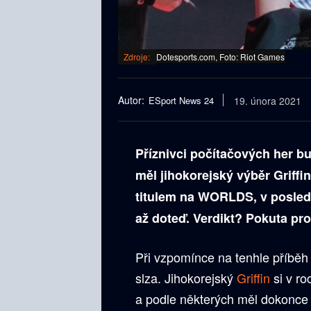
Zdroje:
Dotesports.com, Foto: Riot Games
Autor:
ESport News 24
19. února 2021
Příznivci počítačových her bu
měl jihokorejský výběr Griff
titulem na WORLDS, v poslední
až doteď. Verdikt? Pokuta pro
Při vzpomínce na tenhle příb
slza. Jihokorejský
Griffin
si v r
a podle některých měl dokonce 