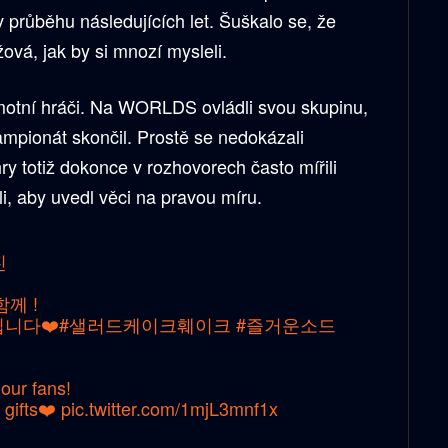
 průběhu následujících let. Šuškalo se, že
ová, jak by si mnozí mysleli.
amotní hráči. Na WORLDS ovládli svou skupinu,
šampionát skončil. Prostě se nedokázali
ry totiž dokonce v rozhovorech často mířili
i, aby uvedl věci na pravou míru.
진
께 !
니다❤️
#샐러드케이크훼이크
#즐거운소드
 our fans!
 gifts❤️
pic.twitter.com/1mjL3mnf1x