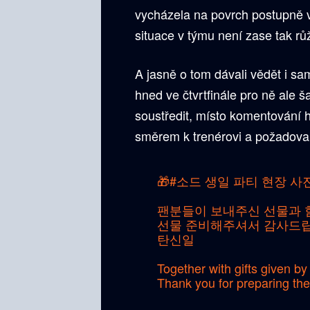
vycházela na povrch postupně v
situace v týmu není zase tak růž
A jasně o tom dávali vědět i s
hned ve čtvrtfinále pro ně ale 
soustředit, místo komentování h
směrem k trenérovi a požadoval
🎁
#소드
생일 파티 현장 사
팬분들이 보내주신 선물과 함
선물 준비해주셔서 감사드립
탄신일
Together with gifts given by
Thank you for preparing the