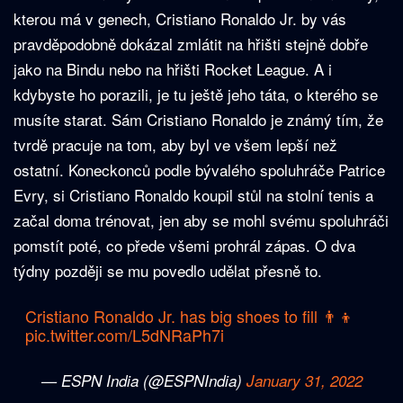
kterou má v genech, Cristiano Ronaldo Jr. by vás
pravděpodobně dokázal zmlátit na hřišti stejně dobře
jako na Bindu nebo na hřišti Rocket League. A i
kdybyste ho porazili, je tu ještě jeho táta, o kterého se
musíte starat. Sám Cristiano Ronaldo je známý tím, že
tvrdě pracuje na tom, aby byl ve všem lepší než
ostatní. Koneckonců podle bývalého spoluhráče Patrice
Evry, si Cristiano Ronaldo koupil stůl na stolní tenis a
začal doma trénovat, jen aby se mohl svému spoluhráči
pomstít poté, co přede všemi prohrál zápas. O dva
týdny později se mu povedlo udělat přesně to.
Cristiano Ronaldo Jr. has big shoes to fill 👨‍👦
pic.twitter.com/L5dNRaPh7i
— ESPN India (@ESPNIndia)
January 31, 2022