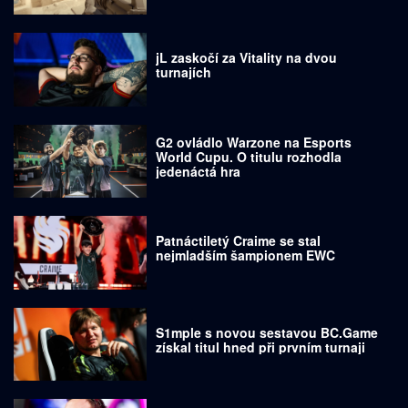
jL zaskočí za Vitality na dvou
turnajích
G2 ovládlo Warzone na Esports
World Cupu. O titulu rozhodla
jedenáctá hra
Patnáctiletý Craime se stal
nejmladším šampionem EWC
S1mple s novou sestavou BC.Game
získal titul hned při prvním turnaji