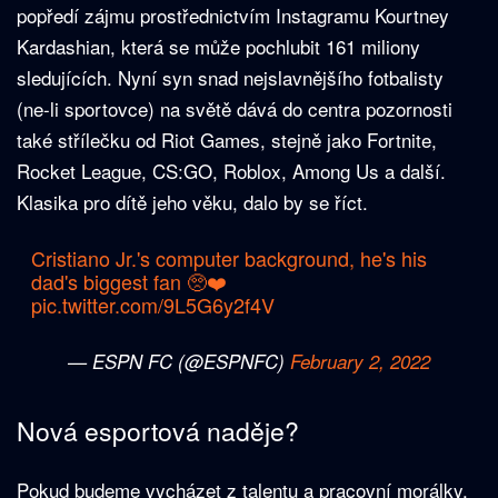
popředí zájmu prostřednictvím Instagramu Kourtney
Kardashian, která se může pochlubit 161 miliony
sledujících. Nyní syn snad nejslavnějšího fotbalisty
(ne-li sportovce) na světě dává do centra pozornosti
také střílečku od Riot Games, stejně jako Fortnite,
Rocket League, CS:GO, Roblox, Among Us a další.
Klasika pro dítě jeho věku, dalo by se říct.
Cristiano Jr.'s computer background, he's his
dad's biggest fan 🥺❤️
pic.twitter.com/9L5G6y2f4V
— ESPN FC (@ESPNFC)
February 2, 2022
Nová esportová naděje?
Pokud budeme vycházet z talentu a pracovní morálky,