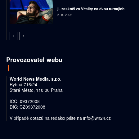
jL zaskočí za Vitality na dvou turnajích
5. 8. 2026
Provozovatel webu
World News Media, s.r.o.
Rybná 716/24
Staré Město, 110 00 Praha
IČO: 09372008
DIČ: CZ09372008
V případě dotazů na redakci pište na
info@wn24.cz