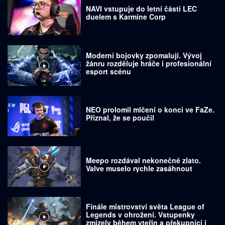
NAVI vstupuje do letní části LEC
duelem s Karmine Corp
Moderní bojovky zpomalují. Vývoj
žánru rozděluje hráče i profesionální
esport scénu
NEO prolomil mlčení o konci ve FaZe.
Přiznal, že se poučil
Meepo rozdával nekonečné zlato.
Valve muselo rychle zasáhnout
Finále mistrovství světa League of
Legends v ohrožení. Vstupenky
zmizely během vteřin a překupníci je