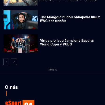
prodávají za tisíce dolarů
The MongolZ budou obhajovat titul z
EWC bez trenéra
Virtus.pro jsou šampiony Esports
World Cupu v PUBG
Reklama
O nás