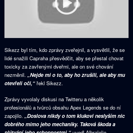
Sikezz byl tím, kdo zprávy zveřejnil, a vysvětlil, že se
lidé snažili Capraha přesvědčit, aby se přestal chovat
toxicky za zavřenými dveřmi, ale on své chování
nezměnil.
„Nejde mi o to, aby ho zrušili, ale aby mu
řekl Sikezz.
otevřeli oči,“
Zprávy vyvolaly diskusi na Twitteru a několik
profesionálů a tvůrců obsahu Apex Legends se do ní
zapojilo.
„Doslova nikdy o tom klukovi neslyším nic
dobrého mimo jeho mechaniky. Taková škoda a
uvedl Albralelie.
plýtvání jeho schopnostmi,“