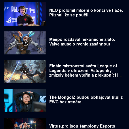
NEO prolomil mlčení o konci ve FaZe.
Přiznal, že se poučil
Meepo rozdával nekonečné zlato.
Valve muselo rychle zasáhnout
Finále mistrovství světa League of
Legends v ohrožení. Vstupenky
zmizely během vteřin a překupníci je
prodávají za tisíce dolarů
The MongolZ budou obhajovat titul z
EWC bez trenéra
Virtus.pro jsou šampiony Esports