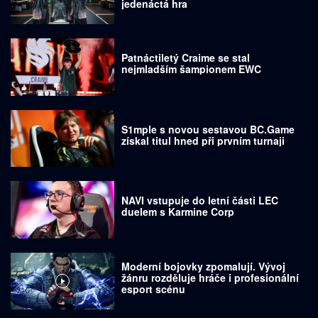
jedenáctá hra
Patnáctiletý Craime se stal
nejmladším šampionem EWC
S1mple s novou sestavou BC.Game
získal titul hned při prvním turnaji
NAVI vstupuje do letní části LEC
duelem s Karmine Corp
Moderní bojovky zpomalují. Vývoj
žánru rozděluje hráče i profesionální
esport scénu