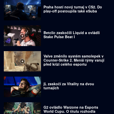
Praha hostí nový turnaj v CS2. Do
play-off postoupila také eSuba
Betclic zaskočili Liquid a ovládli
Stake Pulse Beat I
Valve změnilo systém samolepek v
Counter-Strike 2. Menší týmy varují
před krizí celého esportu
jL zaskočí za Vitality na dvou
turnajích
G2 ovládlo Warzone na Esports
World Cupu. O titulu rozhodla