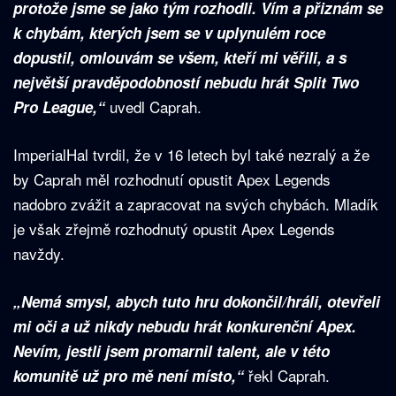
protože jsme se jako tým rozhodli. Vím a přiznám se
k chybám, kterých jsem se v uplynulém roce
dopustil, omlouvám se všem, kteří mi věřili, a s
největší pravděpodobností nebudu hrát Split Two
uvedl Caprah.
Pro League,“
ImperialHal tvrdil, že v 16 letech byl také nezralý a že
by Caprah měl rozhodnutí opustit Apex Legends
nadobro zvážit a zapracovat na svých chybách. Mladík
je však zřejmě rozhodnutý opustit Apex Legends
navždy.
„Nemá smysl, abych tuto hru dokončil/hráli, otevřeli
mi oči a už nikdy nebudu hrát konkurenční Apex.
Nevím, jestli jsem promarnil talent, ale v této
řekl Caprah.
komunitě už pro mě není místo,“