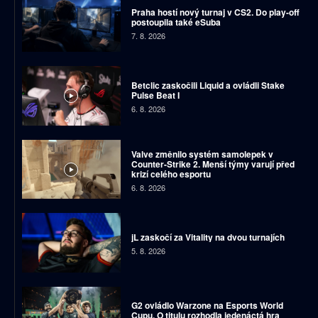
Praha hostí nový turnaj v CS2. Do play-off
postoupila také eSuba
7. 8. 2026
Betclic zaskočili Liquid a ovládli Stake
Pulse Beat I
6. 8. 2026
Valve změnilo systém samolepek v
Counter-Strike 2. Menší týmy varují před
krizí celého esportu
6. 8. 2026
jL zaskočí za Vitality na dvou turnajích
5. 8. 2026
G2 ovládlo Warzone na Esports World
Cupu. O titulu rozhodla jedenáctá hra