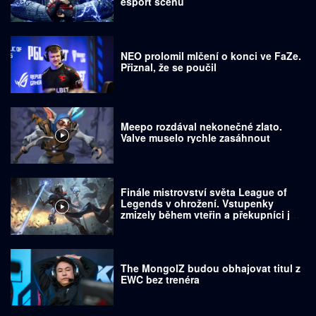
esport scénu
NEO prolomil mlčení o konci ve FaZe.
Přiznal, že se poučil
Meepo rozdával nekonečné zlato.
Valve muselo rychle zasáhnout
Finále mistrovství světa League of
Legends v ohrožení. Vstupenky
zmizely během vteřin a překupníci je
prodávají za tisíce dolarů
The MongolZ budou obhajovat titul z
EWC bez trenéra