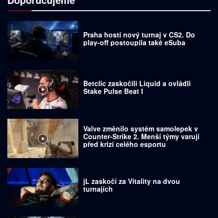
Praha hostí nový turnaj v CS2. Do
play-off postoupila také eSuba
Betclic zaskočili Liquid a ovládli
Stake Pulse Beat I
Valve změnilo systém samolepek v
Counter-Strike 2. Menší týmy varují
před krizí celého esportu
jL zaskočí za Vitality na dvou
turnajích