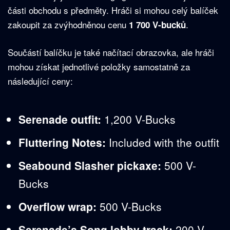
části obchodu s předměty. Hráči si mohou celý balíček
zakoupit za zvýhodněnou cenu
.
1 700 V-bucků
Součástí balíčku je také načítací obrazovka, ale hráči
mohou získat jednotlivé položky samostatně za
následující ceny:
Serenade outfit:
1,200 V-Bucks
Fluttering Notes:
Included with the outfit
Seabound Slasher pickaxe:
500 V-
Bucks
Overflow wrap:
500 V-Bucks
Serenade’s Song lobby track:
200 V-