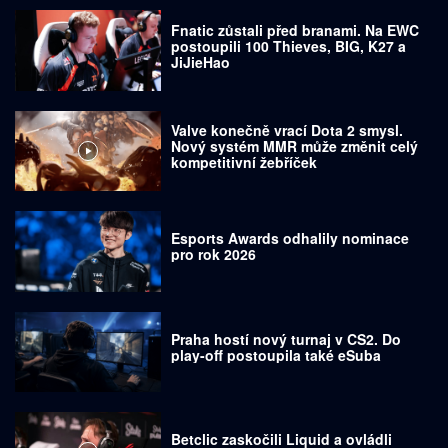
Fnatic zůstali před branami. Na EWC
postoupili 100 Thieves, BIG, K27 a
JiJieHao
Valve konečně vrací Dota 2 smysl.
Nový systém MMR může změnit celý
kompetitivní žebříček
Esports Awards odhalily nominace
pro rok 2026
Praha hostí nový turnaj v CS2. Do
play-off postoupila také eSuba
Betclic zaskočili Liquid a ovládli