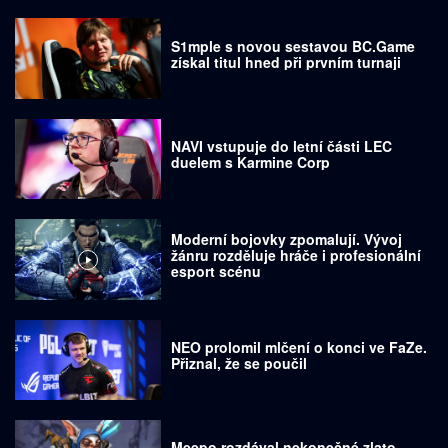
S1mple s novou sestavou BC.Game
získal titul hned při prvním turnaji
NAVI vstupuje do letní části LEC
duelem s Karmine Corp
Moderní bojovky zpomalují. Vývoj
žánru rozděluje hráče i profesionální
esport scénu
NEO prolomil mlčení o konci ve FaZe.
Přiznal, že se poučil
Meepo rozdával nekonečné zlato.