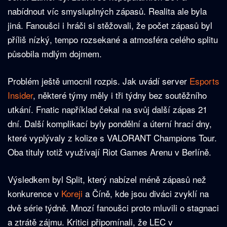
nabídnout víc smysluplných zápasů. Realita ale byla
jiná. Fanoušci i hráči si stěžovali, že počet zápasů byl
příliš nízký, tempo rozsekané a atmosféra celého splitu
působila mdlým dojmem.
Problém ještě umocnil rozpis. Jak uvádí server
Esports
Insider
, některé týmy měly i tři týdny bez soutěžního
utkání. Fnatic například čekal na svůj další zápas 21
dní. Další komplikací byly pondělní a úterní hrací dny,
které vyplývaly z kolize s VALORANT Champions Tour.
Oba tituly totiž využívají Riot Games Arenu v Berlíně.
Výsledkem byl Split, který nabízel méně zápasů než
konkurence v
Koreji
a Číně, kde jsou diváci zvyklí na
dvě série týdně. Mnozí fanoušci proto mluvili o stagnaci
a ztrátě zájmu. Kritici připomínali, že LEC v