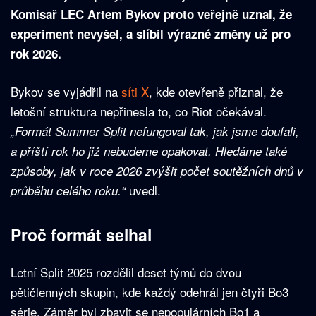
Komisař LEC Artem Bykov proto veřejně uznal, že
experiment nevyšel, a slíbil výrazné změny už pro
rok 2026.
Bykov se vyjádřil na
síti X
, kde otevřeně přiznal, že
letošní struktura nepřinesla to, co Riot očekával.
„Formát Summer Split nefungoval tak, jak jsme doufali,
a příští rok ho již nebudeme opakovat. Hledáme také
způsoby, jak v roce 2026 zvýšit počet soutěžních dnů v
uvedl.
průběhu celého roku.“
Proč formát selhal
Letní Split 2025 rozdělil deset týmů do dvou
pětičlenných skupin, kde každý odehrál jen čtyři Bo3
série. Záměr byl zbavit se nepopulárních Bo1 a