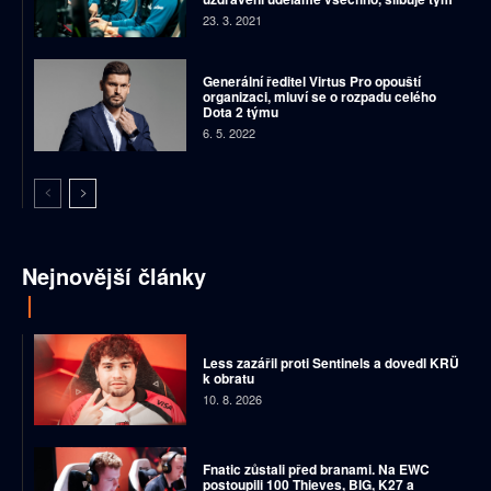
23. 3. 2021
Generální ředitel Virtus Pro opouští
organizaci, mluví se o rozpadu celého
Dota 2 týmu
6. 5. 2022
Nejnovější články
Less zazářil proti Sentinels a dovedl KRÜ
k obratu
10. 8. 2026
Fnatic zůstali před branami. Na EWC
postoupili 100 Thieves, BIG, K27 a