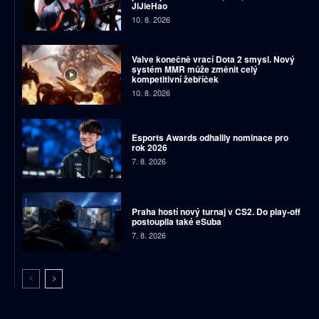
JiJieHao
10. 8. 2026
Valve konečně vrací Dota 2 smysl. Nový
systém MMR může změnit celý
kompetitivní žebříček
10. 8. 2026
Esports Awards odhalily nominace pro
rok 2026
7. 8. 2026
Praha hostí nový turnaj v CS2. Do play-off
postoupila také eSuba
7. 8. 2026