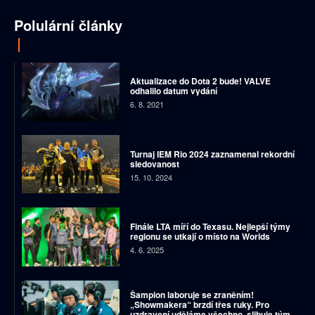
Polulární články
Aktualizace do Dota 2 bude! VALVE
odhalilo datum vydání
6. 8. 2021
Turnaj IEM Rio 2024 zaznamenal rekordní
sledovanost
15. 10. 2024
Finále LTA míří do Texasu. Nejlepší týmy
regionu se utkají o místo na Worlds
4. 6. 2025
Šampion laboruje se zraněním!
„Showmakera“ brzdí třes ruky. Pro
uzdravení uděláme všechno, slibuje tým