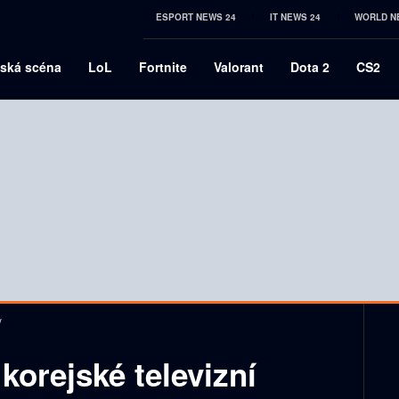
ESPORT NEWS 24
IT NEWS 24
WORLD N
ská scéna
LoL
Fortnite
Valorant
Dota 2
CS2
y
korejské televizní