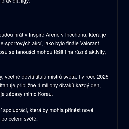
pravidla ligy.
budou hrát v Inspire Areně v Inčchonu, která je
portových akcí, jako bylo finále Valorant
 se fanoušci mohou těšit i na různé aktivity,
včetně devíti titulů mistrů světa. I v roce 2025
tahuje přibližně 4 miliony diváků každý den,
uje zápasy mimo Koreu.
í spolupráci, která by mohla přinést nové
 a po celém světě.