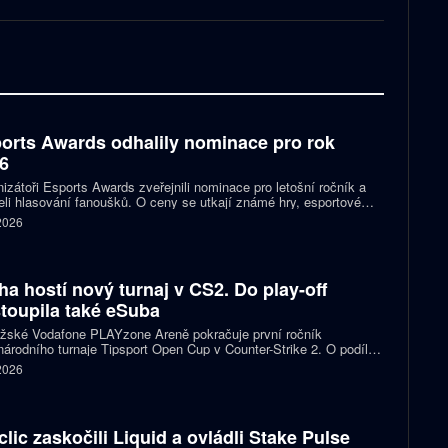
orts Awards odhalily nominace pro rok
6
izátoři Esports Awards zveřejnili nominace pro letošní ročník a
eli hlasování fanoušků. O ceny se utkají známé hry, esportové
 streameři i další osobnosti scény. Mezi nominovanými nechybějí
 2026
, Jynxzi, Kai Cenat nebo IShowSpeed.
ha hostí nový turnaj v CS2. Do play-off
toupila také eSuba
ažské Vodafone PLAYzone Areně pokračuje první ročník
árodního turnaje Tipsport Open Cup v Counter-Strike 2. O podíl z
 poolu 11 tisíc eur a body do žebříčku VRS bojuje devět týmů.
 2026
 eSuba si už zajistila postup do play-off.
clic zaskočili Liquid a ovládli Stake Pulse