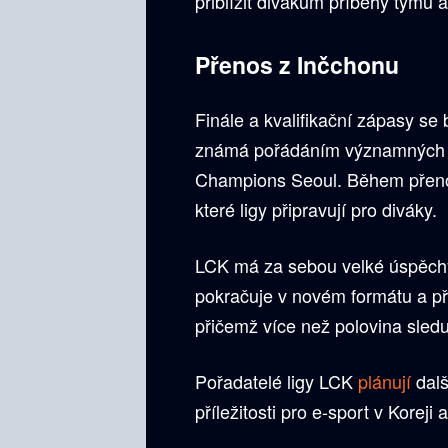
přiblížit divákům příběhy týmů a 
Přenos z Inčchonu
Finále a kvalifikační zápasy se 
známá pořádáním významných e-s
Champions Seoul. Během přenosu
které ligy připravují pro diváky.
LCK má za sebou velké úspěchy, 
pokračuje v novém formátu a při
přičemž více než polovina sled
Pořadatelé ligy LCK
plánují
dalš
příležitosti pro e-sport v Koreji