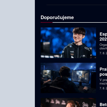
Doporučujeme
Esp
202
Organ
otevř
týmy,
7. 8.
Faker
Pra
pos
V pr
mezin
prize
7. 8.
Česká
Bet