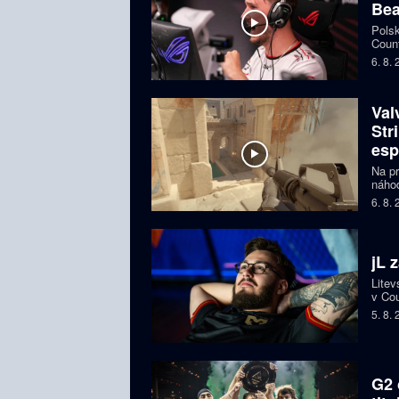
Bea
Polsk
Count
favor
6. 8.
Val
Str
esp
Na pr
náhod
si př
6. 8.
organ
ohroz
jL 
Litev
v Cou
BLAS
5. 8.
G2 