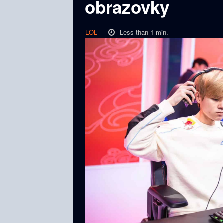
obrazovky
Less than 1
min.
LOL