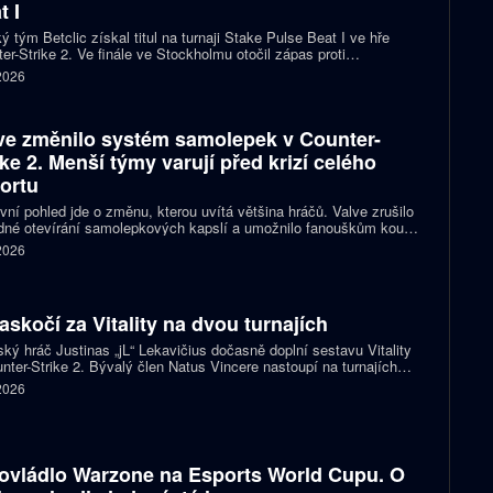
t I
ý tým Betclic získal titul na turnaji Stake Pulse Beat I ve hře
er-Strike 2. Ve finále ve Stockholmu otočil zápas proti
izovaným Liquid a zvítězil 2:1 na mapy.
 2026
ve změnilo systém samolepek v Counter-
ike 2. Menší týmy varují před krizí celého
ortu
vní pohled jde o změnu, kterou uvítá většina hráčů. Valve zrušilo
né otevírání samolepkových kapslí a umožnilo fanouškům koupit
ímo samolepku svého oblíbeného týmu nebo hráče. Podle řady
 2026
izací ale nový systém dramaticky snižuje jejich příjmy a může
it budoucnost profesionální scény.
zaskočí za Vitality na dvou turnajích
ský hráč Justinas „jL“ Lekavičius dočasně doplní sestavu Vitality
nter-Strike 2. Bývalý člen Natus Vincere nastoupí na turnajích
T Open Porto a PGL Masters Bucharest.
 2026
ovládlo Warzone na Esports World Cupu. O