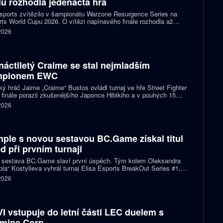
ulu rozhodla jedenáctá hra
ports zvítězilo v šampionátu Warzone Resurgence Series na
ts World Cupu 2026. O vítězi napínavého finále rozhodla až
áctá hra, do které vstupovalo s šancí na titul hned pět týmů.
 2026
náctiletý Craime se stal nejmladším
mpionem EWC
ký hráč Jaime „Craime“ Bustos ovládl turnaj ve hře Street Fighter
 finále porazil zkušenějšího Japonce Hibikiho a v pouhých 15
h se stal nejmladším vítězem v historii Esports World Cupu.
 2026
ple s novou sestavou BC.Game získal titul
d při prvním turnaji
 sestava BC.Game slaví první úspěch. Tým kolem Oleksandra
la“ Kostylieva vyhrál turnaj Elisa Esports BreakOut Series #1,
ve finále porazil ENCE 2:0. Rozhodující mapa dospěla do
 2026
oužení, v němž ukrajinská hvězda předvedla klíčovou akci.
I vstupuje do letní části LEC duelem s
mine Corp