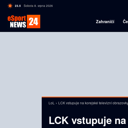
C
23.5
Sobota 8. srpna 2026
Czech
Zahraničí
Če
LoL
LCK vstupuje na korejské televizní obrazovk
LCK vstupuje na 