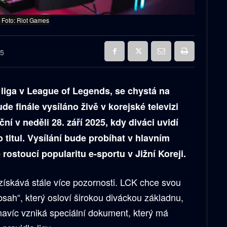
 Foto: Riot Games
25
 liga v League of Legends, se chystá na
e finále vysíláno živě v korejské televizi
í v neděli 28. září 2025, kdy diváci uvidí
 o titul. Vysílání bude probíhat v hlavním
rostoucí popularitu e-sportu v Jižní Koreji.
 získává stále více pozornosti. LCK chce svou
bsah“, který osloví širokou diváckou základnu,
navíc vzniká speciální dokument, který má