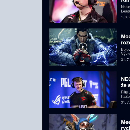
Natus
Leagu
čtyře
1. 8.
bojuj
Mod
roz
Bojov
Vývoj
starš
31. 7
i esp
komun
NEO
že 
Filip
FaZe.
Zkuše
31. 7
pohle
Mee
ryc