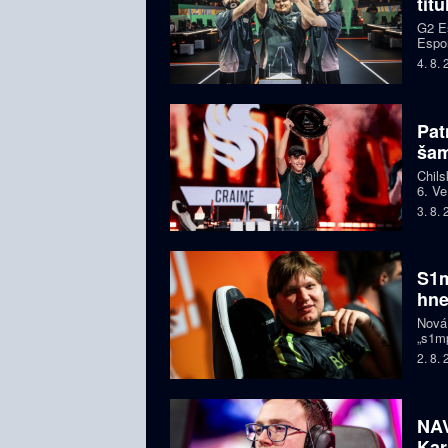
tit
G2 Es
Espor
jeden
4. 8.
Pat
ša
Chils
6. Ve
letec
3. 8.
S1m
hne
Nová
„s1mp
když 
2. 8.
prodl
NAV
Kar