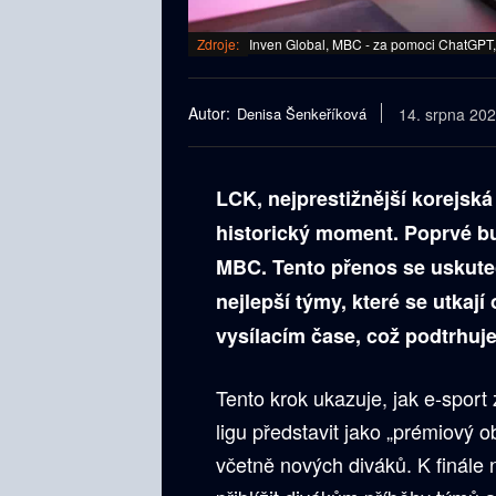
Zdroje:
Inven Global, MBC - za pomoci ChatGPT,
Autor:
Denisa Šenkeříková
14. srpna 20
LCK, nejprestižnější korejská
historický moment. Poprvé bud
MBC. Tento přenos se uskutečn
nejlepší týmy, které se utkají
vysílacím čase, což podtrhuje 
Tento krok ukazuje, jak e-sport
ligu představit jako „prémiový o
včetně nových diváků. K finále 