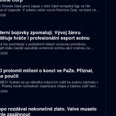
 Vincere čeká první zápas v letní části evropské ligy ve hře
e of Legends. V sobotu večer vyzve Karmine Corp, na který ve
ch předchozích vzájemných sériích nestačil. Oba celky zároveň
 2026
í o jedno ze tří míst na letošním světovém šampionátu.
erní bojovky zpomalují. Vývoj žánru
děluje hráče i profesionální esport scénu
é hry procházejí v posledních letech výraznou proměnou.
áři stále častěji opouštějí extrémně rychlou akci známou ze
ích klasik a snaží se vytvářet přístupnější tituly pro širší publikum
. 2026
ortové diváky. Ne všichni hráči jsou ale z tohoto směru nadšení a
ita se kvůli němu stále častěji rozděluje.
 prolomil mlčení o konci ve FaZe. Přiznal,
se poučil
 „NEO“ Kubski se po několika měsících vrátil ke svému odchodu z
 Polský trenér rozhodnutí organizace chápe a žádnou zášť necítí.
nost z prvního trenérského angažmá ho však přiměla změnit
. 2026
d na vlastní práci.
po rozdával nekonečné zlato. Valve muselo
hle zasáhnout