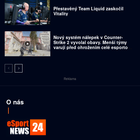
Přestavěný Team Liquid zaskočil
Vitality
Nový systém nálepek v Counter-
Strike 2 vyvolal obavy. Menší týmy
varují před ohrožením celé esportové
scény
Reklama
O nás