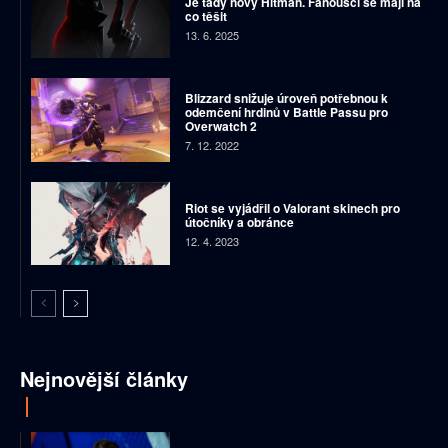
Je tady nový Hitman. Fanoušci se mají na
co těšit
13. 6. 2025
Blizzard snižuje úroveň potřebnou k
odemčení hrdinů v Battle Passu pro
Overwatch 2
7. 12. 2022
Riot se vyjádřil o Valorant skinech pro
útočníky a obránce
12. 4. 2023
Nejnovější články