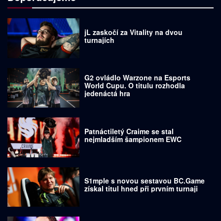
jL zaskočí za Vitality na dvou
turnajích
G2 ovládlo Warzone na Esports
World Cupu. O titulu rozhodla
jedenáctá hra
Patnáctiletý Craime se stal
nejmladším šampionem EWC
S1mple s novou sestavou BC.Game
získal titul hned při prvním turnaji