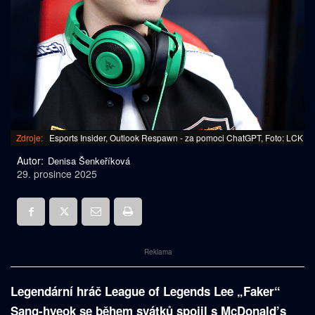
Zdroje:
Esports Insider, Outlook Respawn - za pomoci ChatGPT, Foto: LCK
Autor:
Denisa Šenkeříková
29. prosince 2025
Reklama
Legendární hráč League of Legends Lee „Faker“
Sang-hyeok se během svátků spojil s McDonald’s