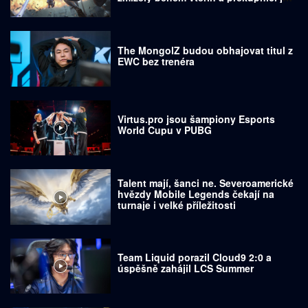
prodávají za tisíce dolarů
The MongolZ budou obhajovat titul z
EWC bez trenéra
Virtus.pro jsou šampiony Esports
World Cupu v PUBG
Talent mají, šanci ne. Severoamerické
hvězdy Mobile Legends čekají na
turnaje i velké příležitosti
Team Liquid porazil Cloud9 2:0 a
úspěšně zahájil LCS Summer