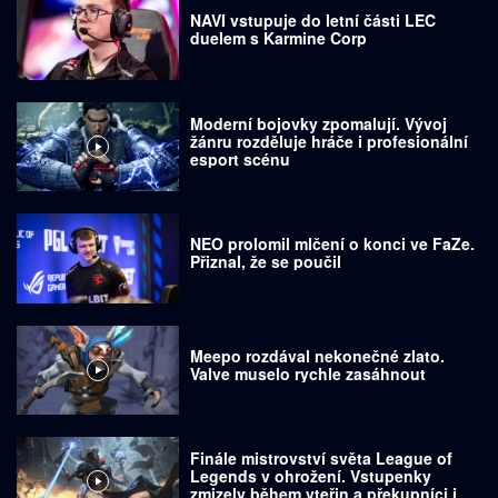
NAVI vstupuje do letní části LEC
duelem s Karmine Corp
Moderní bojovky zpomalují. Vývoj
žánru rozděluje hráče i profesionální
esport scénu
NEO prolomil mlčení o konci ve FaZe.
Přiznal, že se poučil
Meepo rozdával nekonečné zlato.
Valve muselo rychle zasáhnout
Finále mistrovství světa League of
Legends v ohrožení. Vstupenky
zmizely během vteřin a překupníci je