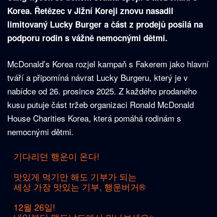
Korea. Řetězec v Jižní Koreji znovu nasadil
limitovaný Lucky Burger a část z prodejů posílá na
podporu rodin s vážně nemocnými dětmi.
McDonald’s Korea rozjel kampaň s Fakerem jako hlavní
tváří a připomíná návrat Lucky Burgeru, který je v
nabídce od 26. prosince 2025. Z každého prodaného
kusu putuje část tržeb organizaci Ronald McDonald
House Charities Korea, která pomáhá rodinám s
nemocnými dětmi.
기다리던 행운이 온다!
맛있게 먹기만 해도 기부가 되는
세상 가장 맛있는 기부, 행운버거®
12월 26일!