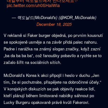
내일부터 맥도날드에서 만나보세요✨
pic.twitter.com/uh0SHaiWIa
— 맥도날드(McDonald's) (@KOR_McDonalds)
December 18, 2025
V reklamě si Faker burger objedná, po prvním kousnutí
se spokojeně usměje a na závěr přidá palec nahoru.
Padne i narážka na známý slogan značky, když zazní
„ba da ba ba ba“, což fanoušky pobavilo a rychle se to
začalo šířit na sociálních sítích.
McDonald’s Korea k akci připojil i heslo v duchu „Jen
tím, že si pochutnáte, přispějete na dobročinné účely.“
V korejských diskuzích se pak objevily reakce lidí,
kteří plánují během limitované nabídky sáhnout po
Lucky Burgeru opakovaně právě kvůli Fakerovi.