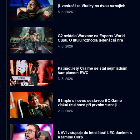
jL zaskočí za Vitality na dvou turnajích
5. 8. 2026
G2 ovládlo Warzone na Esports World
Cupu. O titulu rozhodla jedenáctá hra
4. 8. 2026
Patnáctiletý Craime se stal nejmladším
šampionem EWC
3. 8. 2026
S1mple s novou sestavou BC.Game
získal titul hned při prvním turnaji
2. 8. 2026
NAVI vstupuje do letní části LEC duelem s
Karmine Corp