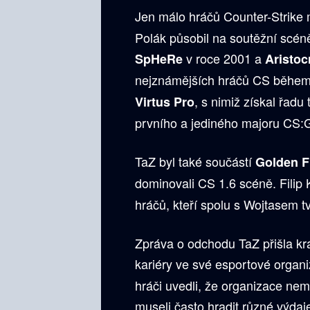
Jen málo hráčů Counter-Strike 
Polák působil na soutěžní scéně
v roce 2001 a
SpHeRe
Aristo
nejznámějších hráčů CS během
, s nimiž získal řad
Virtus Pro
prvního a jediného majoru CS:
TaZ byl také součástí
Golden F
dominovali CS 1.6 scéně. Filip 
hráčů, kteří spolu s Wojtasem tvo
Zpráva o odchodu TaZ přišla kr
kariéry ve své esportové organ
hráči uvedli, že organizace nem
museli často hradit různé výdaj