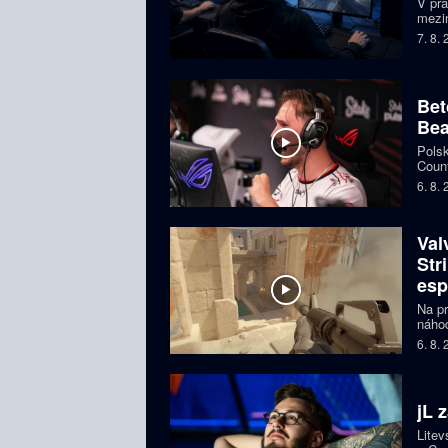
V pr
mezin
prize
7. 8.
Česká
Bet
Bea
Polsk
Count
favor
6. 8.
Val
Str
esp
Na pr
náhod
si př
6. 8.
organ
ohroz
jL 
Litev