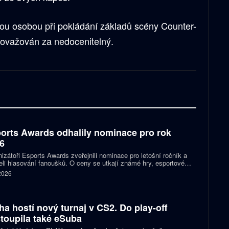
ou osobou při pokládání základů scény Counter-
e považován za nedocenitelný.
orts Awards odhalily nominace pro rok
6
izátoři Esports Awards zveřejnili nominace pro letošní ročník a
eli hlasování fanoušků. O ceny se utkají známé hry, esportové
 streameři i další osobnosti scény. Mezi nominovanými nechybějí
 2026
, Jynxzi, Kai Cenat nebo IShowSpeed.
ha hostí nový turnaj v CS2. Do play-off
toupila také eSuba