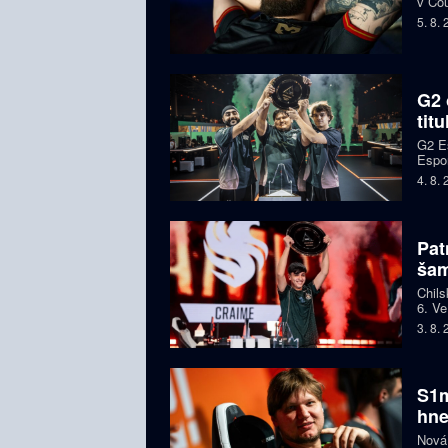
v Cou
BLAS
5. 8.
G2 
tit
G2 Es
Espor
jeden
4. 8.
Pat
ša
Chils
6. Ve
letec
3. 8.
S1m
hne
Nová