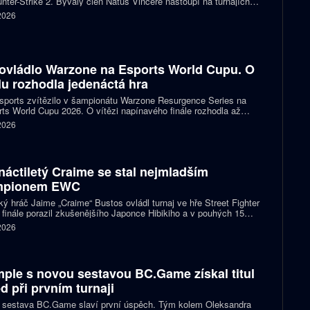
nter-Strike 2. Bývalý člen Natus Vincere nastoupí na turnajích
T Open Porto a PGL Masters Bucharest.
 2026
ovládlo Warzone na Esports World Cupu. O
ulu rozhodla jedenáctá hra
ports zvítězilo v šampionátu Warzone Resurgence Series na
ts World Cupu 2026. O vítězi napínavého finále rozhodla až
áctá hra, do které vstupovalo s šancí na titul hned pět týmů.
 2026
náctiletý Craime se stal nejmladším
mpionem EWC
ký hráč Jaime „Craime“ Bustos ovládl turnaj ve hře Street Fighter
 finále porazil zkušenějšího Japonce Hibikiho a v pouhých 15
h se stal nejmladším vítězem v historii Esports World Cupu.
 2026
ple s novou sestavou BC.Game získal titul
d při prvním turnaji
 sestava BC.Game slaví první úspěch. Tým kolem Oleksandra