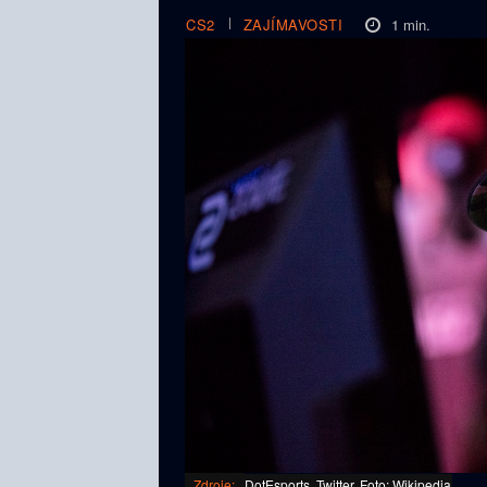
1
min.
CS2
ZAJÍMAVOSTI
Zdroje:
DotEsports, Twitter, Foto: Wikipedia