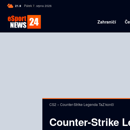
C
21.9
Pátek 7. srpna 2026
Czech
Zahraničí
Če
CS2
Counter-Strike Legenda TaZ končí
Counter-Strike 