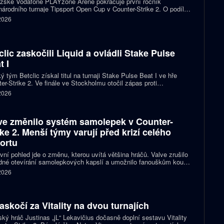
ažské Vodafone PLAYzone Areně pokračuje první ročník
árodního turnaje Tipsport Open Cup v Counter-Strike 2. O podíl z
 poolu 11 tisíc eur a body do žebříčku VRS bojuje devět týmů.
 2026
 eSuba si už zajistila postup do play-off.
clic zaskočili Liquid a ovládli Stake Pulse
t I
ý tým Betclic získal titul na turnaji Stake Pulse Beat I ve hře
er-Strike 2. Ve finále ve Stockholmu otočil zápas proti
izovaným Liquid a zvítězil 2:1 na mapy.
 2026
ve změnilo systém samolepek v Counter-
ike 2. Menší týmy varují před krizí celého
ortu
vní pohled jde o změnu, kterou uvítá většina hráčů. Valve zrušilo
né otevírání samolepkových kapslí a umožnilo fanouškům koupit
ímo samolepku svého oblíbeného týmu nebo hráče. Podle řady
 2026
izací ale nový systém dramaticky snižuje jejich příjmy a může
it budoucnost profesionální scény.
zaskočí za Vitality na dvou turnajích
ský hráč Justinas „jL“ Lekavičius dočasně doplní sestavu Vitality