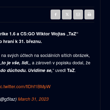
trike 1.6 a CS:GO Wiktor Wojtas „TaZ“
 hraní k 31. březnu.
il na svých účtech na sociálních sítích obrázek,
„
„, a zároveň v popisku dodal, že
to je vše, lidi
“ uvedl
.
do důchodu. Uvidíme se,
TaZ
ic.twitter.com/flDhf1BMpW
(@g5taz)
March 31, 2023