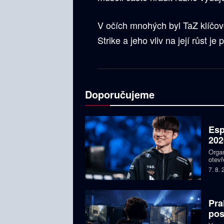
V očích mnohých byl TaZ klíčov
Strike a jeho vliv na její růst j
Doporučujeme
Esp
202
Organ
otevř
týmy,
7. 8.
Faker
Pra
pos