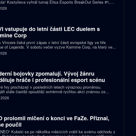
la“ Kostylieva vyhrál turnaj Elisa Esports BreakOut Series #1,
ve finále porazil ENCE 2:0. Rozhodující mapa dospěla do
 2026
oužení, v němž ukrajinská hvězda předvedla klíčovou akci.
I vstupuje do letní části LEC duelem s
mine Corp
 Vincere čeká první zápas v letní části evropské ligy ve hře
e of Legends. V sobotu večer vyzve Karmine Corp, na který ve
ch předchozích vzájemných sériích nestačil. Oba celky zároveň
 2026
í o jedno ze tří míst na letošním světovém šampionátu.
erní bojovky zpomalují. Vývoj žánru
děluje hráče i profesionální esport scénu
é hry procházejí v posledních letech výraznou proměnou.
áři stále častěji opouštějí extrémně rychlou akci známou ze
ích klasik a snaží se vytvářet přístupnější tituly pro širší publikum
. 2026
ortové diváky. Ne všichni hráči jsou ale z tohoto směru nadšení a
ita se kvůli němu stále častěji rozděluje.
 prolomil mlčení o konci ve FaZe. Přiznal,
se poučil
 „NEO“ Kubski se po několika měsících vrátil ke svému odchodu z