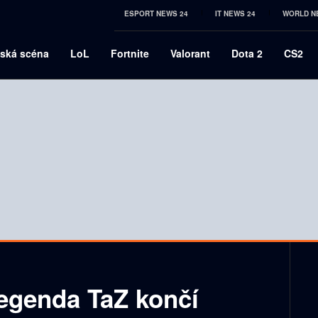
ESPORT NEWS 24
IT NEWS 24
WORLD N
ská scéna
LoL
Fortnite
Valorant
Dota 2
CS2
Legenda TaZ končí