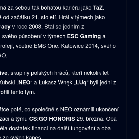
má za sebou tak bohatou kariéru jako
.
TaZ
 od začátku 21. století. Hrál v týmech jako
v roce 2003. Stal se jedním z
cracy
 svého působení v týmech
a
ESC Gaming
u trofejí, včetně EMS One: Katowice 2014, svého
GO.
, skupiny polských hráčů, kteří několik let
ive
Kubski „
“ a Łukasz Wnęk „
“ byli jedni z
NEO
LUq
řili tento tým.
átce poté, co společně s NEO oznámili ukončení
izaci a týmu
29. března. Oba
CS:GO
HONORIS
ěla dostatek financí na další fungování a oba
e ze svých kapes.