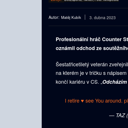
Autor:
Matěj Kubík
3. dubna 2023
Profesionální hráč Counter S
oznámil odchod ze soutěžního
Šestatřicetiletý veterán zveřejn
na kterém je v tričku s nápisem 
končí kariéru v CS. „
Odcházím 
I retire ♥️ see You around.
p
— TAZ 