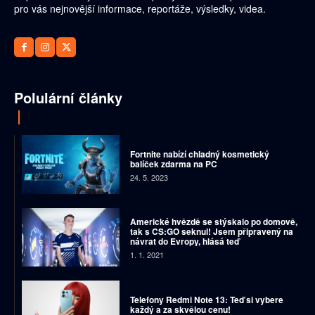
pro vás nejnovější informace, reportáže, výsledky, videa.
Polulární články
Fortnite nabízí chladný kosmetický
balíček zdarma na PC
24. 5. 2023
Americké hvězdě se stýskalo po domově,
tak s CS:GO seknul! Jsem připravený na
návrat do Evropy, hlásá teď
1. 1. 2021
Telefony Redmi Note 13: Teď si vybere
každý a za skvělou cenu!