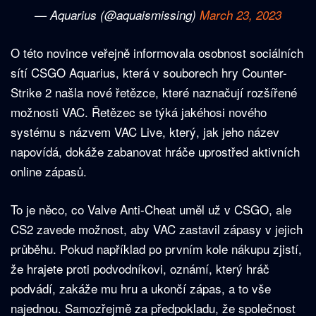
— Aquarius (@aquaismissing)
March 23, 2023
O této novince veřejně informovala osobnost sociálních
sítí CSGO Aquarius, která v souborech hry Counter-
Strike 2 našla nové řetězce, které naznačují rozšířené
možnosti VAC. Řetězec se týká jakéhosi nového
systému s názvem VAC Live, který, jak jeho název
napovídá, dokáže zabanovat hráče uprostřed aktivních
online zápasů.
To je něco, co Valve Anti-Cheat uměl už v CSGO, ale
CS2 zavede možnost, aby VAC zastavil zápasy v jejich
průběhu. Pokud například po prvním kole nákupu zjistí,
že hrajete proti podvodníkovi, oznámí, který hráč
podvádí, zakáže mu hru a ukončí zápas, a to vše
najednou. Samozřejmě za předpokladu, že společnost