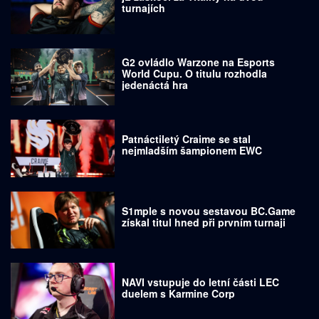
turnajích
G2 ovládlo Warzone na Esports
World Cupu. O titulu rozhodla
jedenáctá hra
Patnáctiletý Craime se stal
nejmladším šampionem EWC
S1mple s novou sestavou BC.Game
získal titul hned při prvním turnaji
NAVI vstupuje do letní části LEC
duelem s Karmine Corp