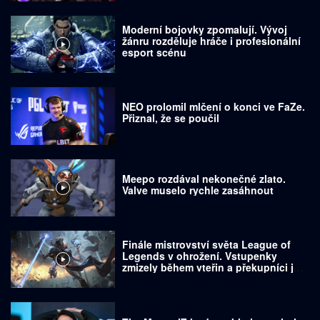
Moderní bojovky zpomalují. Vývoj
žánru rozděluje hráče i profesionální
esport scénu
NEO prolomil mlčení o konci ve FaZe.
Přiznal, že se poučil
Meepo rozdával nekonečné zlato.
Valve muselo rychle zasáhnout
Finále mistrovství světa League of
Legends v ohrožení. Vstupenky
zmizely během vteřin a překupníci je
prodávají za tisíce dolarů