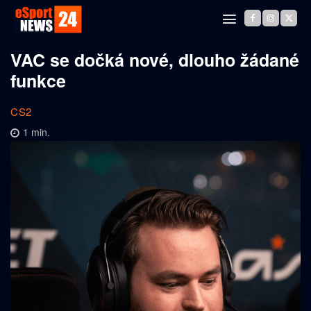
VAC se dočká nové, dlouho žádané
funkce
CS2
1
min.