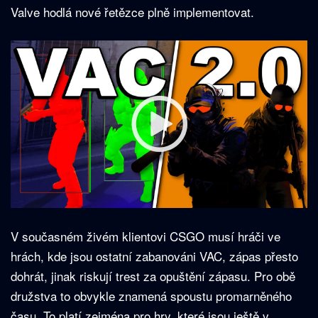
Valve hodlá nové řetězce plně implementovat.
V současném živém klientovi CSGO musí hráči ve
hrách, kde jsou ostatní zabanováni VAC, zápas přesto
dohrát, jinak riskují trest za opuštění zápasu. Pro obě
družstva to obvykle znamená spoustu promarněného
času. To platí zejména pro hry, které jsou ještě v