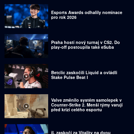
Esports Awards odhalily nominace
pro rok 2026
Praha hostí nový turnaj v CS2. Do
play-off postoupila také eSuba
Betclic zaskočili Liquid a ovládli
Stake Pulse Beat I
Valve změnilo systém samolepek v
Counter-Strike 2. Menší týmy varují
před krizí celého esportu
jL zaskočí za Vitality na dvou