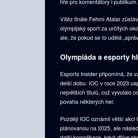
hře pro komentátory i publikum.
Vítěz finále Fehmi Atalar zůstá
olympijský sport za určitých okol
ale, že pokud se to udělá „sprá
Olympiáda a esporty hl
Esports Insider připomíná, že v
delší dobu. IOC v roce 2023 us
největších titulů, což vyvolalo
povaha některých her.
Později IOC oznámil větší akc
plánovanou na 2025, ale násled
další komplikace, když dříve sk