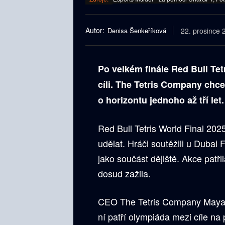
Autor:
Denisa Šenkeříková
22. prosince 
Po velkém finále Red Bull Tetr
cíli. The Tetris Company chce
o horizontu jednoho až tří let.
Red Bull Tetris World Final 202
udělat. Hráči soutěžili u Dubai
jako součást dějiště. Akce patři
dosud zažila.
CEO The Tetris Company Maya R
ní patří olympiáda mezi cíle na p