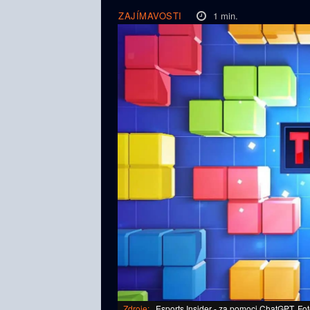
1
min.
ZAJÍMAVOSTI
Zdroje:
Esports Insider - za pomoci ChatGPT, Fot