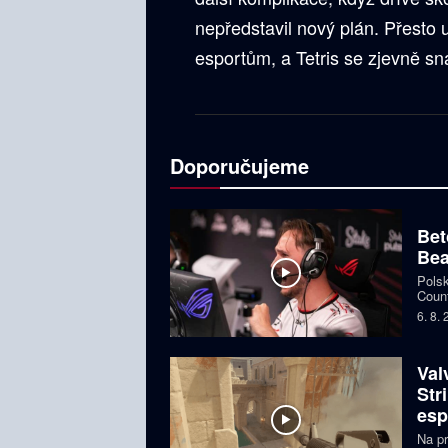
nepředstavil nový plán. Přesto 
esportům, a Tetris se zjevně sna
Doporučujeme
Bet
Bea
Polsk
Count
favor
6. 8.
Val
Str
esp
Na pr