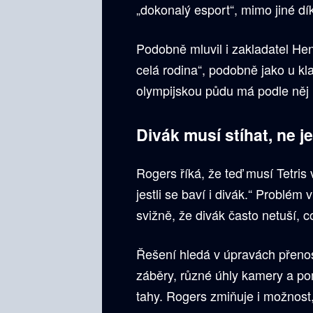
„dokonalý esport“, mimo jiné dí
Podobně mluvil i zakladatel Hen
celá rodina“, podobně jako u kl
olympijskou půdu má podle něj i
Divák musí stíhat, ne j
Rogers říká, že teď musí Tetris
jestli se baví i divák.“ Problém v
svižně, že divák často netuší, c
Řešení hledá v úpravách přeno
záběry, různé úhly kamery a pom
tahy. Rogers zmiňuje i možnost,