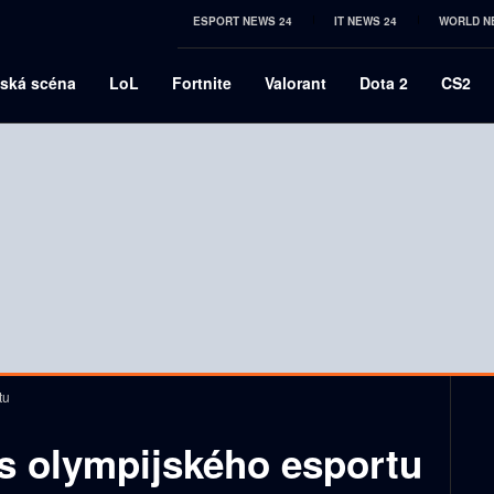
ESPORT NEWS 24
IT NEWS 24
WORLD N
ská scéna
LoL
Fortnite
Valorant
Dota 2
CS2
tu
us olympijského esportu