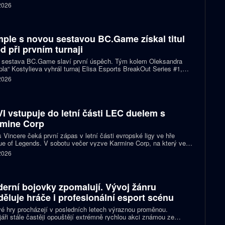
h se stal nejmladším vítězem v historii Esports World Cupu.
 2026
ple s novou sestavou BC.Game získal titul
d při prvním turnaji
 sestava BC.Game slaví první úspěch. Tým kolem Oleksandra
la“ Kostylieva vyhrál turnaj Elisa Esports BreakOut Series #1,
ve finále porazil ENCE 2:0. Rozhodující mapa dospěla do
 2026
oužení, v němž ukrajinská hvězda předvedla klíčovou akci.
I vstupuje do letní části LEC duelem s
mine Corp
 Vincere čeká první zápas v letní části evropské ligy ve hře
e of Legends. V sobotu večer vyzve Karmine Corp, na který ve
ch předchozích vzájemných sériích nestačil. Oba celky zároveň
 2026
í o jedno ze tří míst na letošním světovém šampionátu.
erní bojovky zpomalují. Vývoj žánru
děluje hráče i profesionální esport scénu
é hry procházejí v posledních letech výraznou proměnou.
áři stále častěji opouštějí extrémně rychlou akci známou ze
ích klasik a snaží se vytvářet přístupnější tituly pro širší publikum