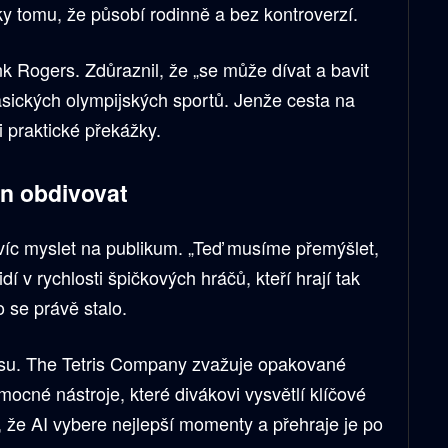
ky tomu, že působí rodinně a bez kontroverzí.
k Rogers. Zdůraznil, že „se může dívat a bavit
asických olympijských sportů. Jenže cesta na
 praktické překážky.
en obdivovat
 víc myslet na publikum. „Teď musíme přemýšlet,
idí v rychlosti špičkových hráčů, kteří hrají tak
o se právě stalo.
su. The Tetris Company zvažuje opakované
ocné nástroje, které divákovi vysvětlí klíčové
 že AI vybere nejlepší momenty a přehraje je po