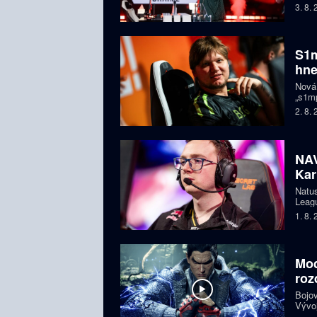
letec
3. 8.
S1m
hne
Nová
„s1mp
když 
2. 8.
prodl
NAV
Kar
Natus
Leagu
čtyře
1. 8.
bojuj
Mod
roz
Bojov
Vývoj
starš