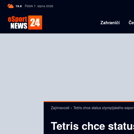
C
19.8
Pátek 7. srpna 2026
Czech
Zahraničí
Če
Zajímavosti
Tetris chce status olympijského espor
Tetris chce stat