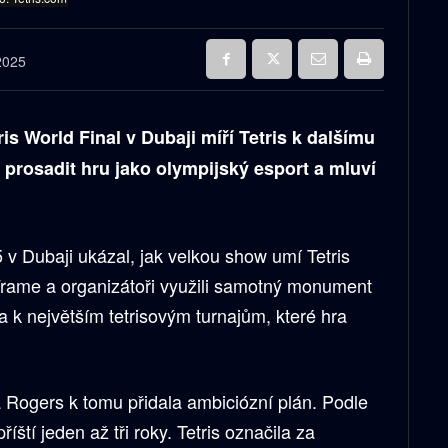
2025
is World Final v Dubaji míří Tetris k dalšímu
 prosadit hru jako olympijský esport a mluví
5 v Dubaji ukázal, jak velkou show umí Tetris
 Frame a organizátoři využili samotný monument
la k největším tetrisovým turnajům, které hra
ogers k tomu přidala ambiciózní plán. Podle
říští jeden až tři roky. Tetris označila za