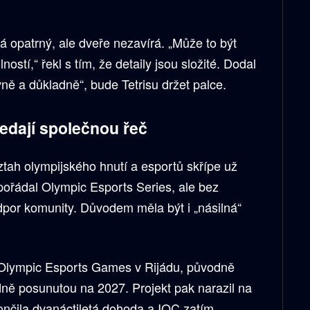
vá opatrný, ale dveře nezavírá. „Může to být
ností,“ řekl s tím, že detaily jsou složité. Dodal
vně a důkladně“, bude Tetrisu držet palce.
edají společnou řeč
ztah olympijského hnutí a esportů skřípe už
pořádal Olympic Esports Series, ale bez
 odpor komunity. Důvodem měla být i „násilná“
i Olympic Esports Games v Rijádu, původně
ně posunutou na 2027. Projekt pak narazil na
ončila dvanáctiletá dohoda a IOC zatím