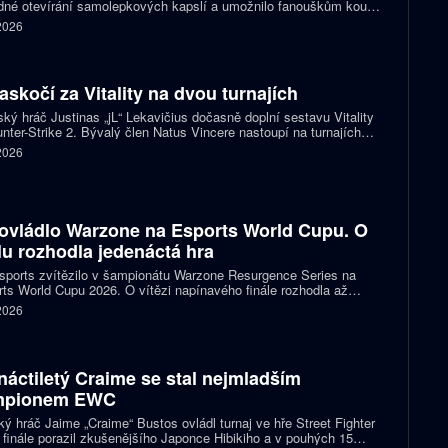
né otevírání samolepkových kapslí a umožnilo fanouškům koupit
ímo samolepku svého oblíbeného týmu nebo hráče. Podle řady
 2026
izací ale nový systém dramaticky snižuje jejich příjmy a může
it budoucnost profesionální scény.
zaskočí za Vitality na dvou turnajích
ský hráč Justinas „jL“ Lekavičius dočasně doplní sestavu Vitality
nter-Strike 2. Bývalý člen Natus Vincere nastoupí na turnajích
T Open Porto a PGL Masters Bucharest.
 2026
ovládlo Warzone na Esports World Cupu. O
ulu rozhodla jedenáctá hra
ports zvítězilo v šampionátu Warzone Resurgence Series na
ts World Cupu 2026. O vítězi napínavého finále rozhodla až
áctá hra, do které vstupovalo s šancí na titul hned pět týmů.
 2026
náctiletý Craime se stal nejmladším
mpionem EWC
ký hráč Jaime „Craime“ Bustos ovládl turnaj ve hře Street Fighter
 finále porazil zkušenějšího Japonce Hibikiho a v pouhých 15