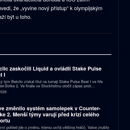
uvedl, že „vyvine nový přístup“ k olympijským
ží být u toho.
clic zaskočili Liquid a ovládli Stake Pulse
t I
ý tým Betclic získal titul na turnaji Stake Pulse Beat I ve hře
er-Strike 2. Ve finále ve Stockholmu otočil zápas proti
izovaným Liquid a zvítězil 2:1 na mapy.
 2026
ve změnilo systém samolepek v Counter-
ike 2. Menší týmy varují před krizí celého
ortu
vní pohled jde o změnu, kterou uvítá většina hráčů. Valve zrušilo