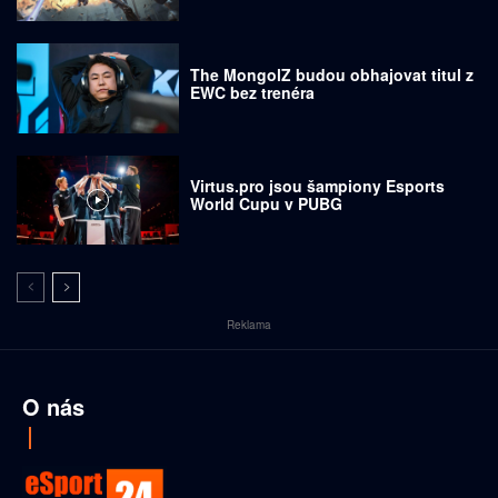
prodávají za tisíce dolarů
The MongolZ budou obhajovat titul z
EWC bez trenéra
Virtus.pro jsou šampiony Esports
World Cupu v PUBG
Reklama
O nás