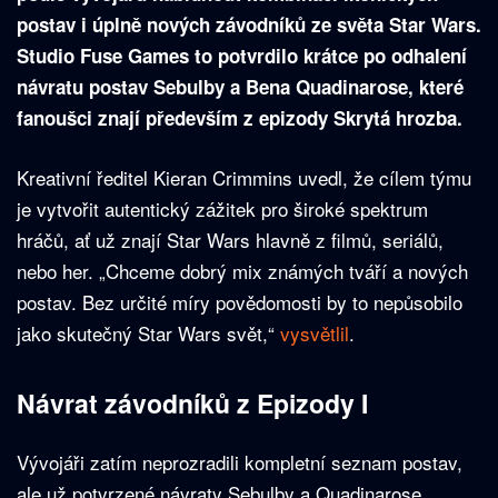
postav i úplně nových závodníků ze světa Star Wars.
Studio Fuse Games to potvrdilo krátce po odhalení
návratu postav Sebulby a Bena Quadinarose, které
fanoušci znají především z epizody Skrytá hrozba.
Kreativní ředitel Kieran Crimmins uvedl, že cílem týmu
je vytvořit autentický zážitek pro široké spektrum
hráčů, ať už znají Star Wars hlavně z filmů, seriálů,
nebo her. „Chceme dobrý mix známých tváří a nových
postav. Bez určité míry povědomosti by to nepůsobilo
jako skutečný Star Wars svět,“
vysvětlil
.
Návrat závodníků z Epizody I
Vývojáři zatím neprozradili kompletní seznam postav,
ale už potvrzené návraty Sebulby a Quadinarose