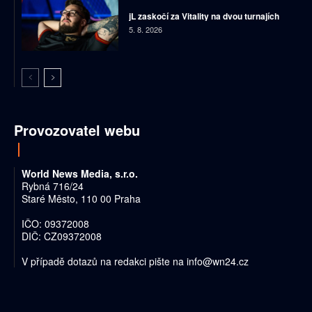
jL zaskočí za Vitality na dvou turnajích
5. 8. 2026
Provozovatel webu
World News Media, s.r.o.
Rybná 716/24
Staré Město, 110 00 Praha
IČO: 09372008
DIČ: CZ09372008
V případě dotazů na redakci pište na
info@wn24.cz