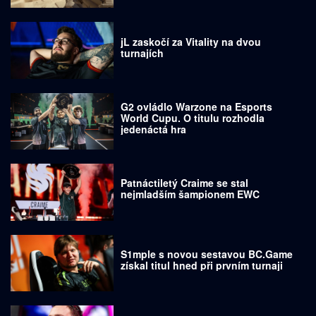
jL zaskočí za Vitality na dvou
turnajích
G2 ovládlo Warzone na Esports
World Cupu. O titulu rozhodla
jedenáctá hra
Patnáctiletý Craime se stal
nejmladším šampionem EWC
S1mple s novou sestavou BC.Game
získal titul hned při prvním turnaji