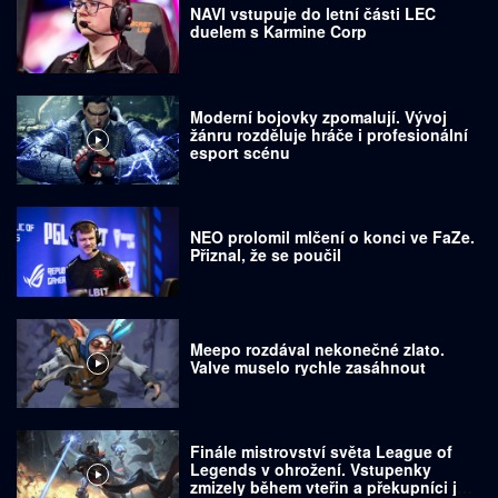
NAVI vstupuje do letní části LEC
duelem s Karmine Corp
Moderní bojovky zpomalují. Vývoj
žánru rozděluje hráče i profesionální
esport scénu
NEO prolomil mlčení o konci ve FaZe.
Přiznal, že se poučil
Meepo rozdával nekonečné zlato.
Valve muselo rychle zasáhnout
Finále mistrovství světa League of
Legends v ohrožení. Vstupenky
zmizely během vteřin a překupníci je