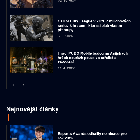
29. 12. 2024
Call of Duty League v krizi. Z milionových
smluv k hráčům, kteří si platí vlastní
přestupy
6. 6. 2026
Hráči PUBG Mobile budou na Asijských
hrách soutěžit pouze ve střelbě a
závodění
11. 4. 2022
Nejnovější články
Esports Awards odhalily nominace pro
rok 2026