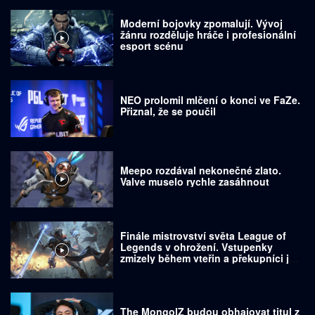
Moderní bojovky zpomalují. Vývoj
žánru rozděluje hráče i profesionální
esport scénu
NEO prolomil mlčení o konci ve FaZe.
Přiznal, že se poučil
Meepo rozdával nekonečné zlato.
Valve muselo rychle zasáhnout
Finále mistrovství světa League of
Legends v ohrožení. Vstupenky
zmizely během vteřin a překupníci je
prodávají za tisíce dolarů
The MongolZ budou obhajovat titul z