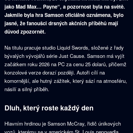
jako Mad Max… Payne“, a pozornost byla na světě.
Jakmile byla hra Samson oficiálně oznámena, bylo
jasné, že fanoušci drsných akčních příběhů mají
důvod zpozornět.
Na titulu pracuje studio Liquid Swords, složené z řady
bývalých vývojářů série Just Cause. Samson má vyjít
začátkem roku 2026 na PC za cenu 25 dolarů, přičemž
konzolové verze dorazí později. Autoři cílí na
komornější, ale hutný zážitek, který sází na atmosféru,
násilí a silný příběh.
Dluh, který roste každý den
Hlavním hrdinou je Samson McCray, řidič únikových
vozů, kterému se v americkém St. Louis nepovedla