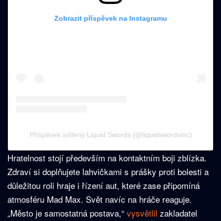
Zobrazit příspěvek na Instagramu
Příspěvek sdílený Liquid Swords (@liquidswordsinc)
Hratelnost stojí především na kontaktním boji zblízka.
Zdraví si doplňujete lahvičkami s prášky proti bolesti a
důležitou roli hraje i řízení aut, které zase připomíná
atmosféru Mad Max. Svět navíc na hráče reaguje.
„Město je samostatná postava,“
vysvětlil
zakladatel