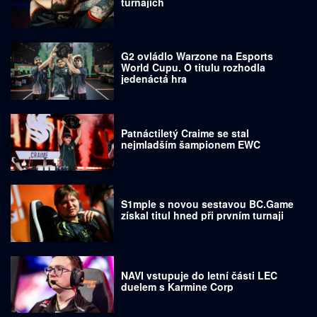
turnajích
G2 ovládlo Warzone na Esports
World Cupu. O titulu rozhodla
jedenáctá hra
Patnáctiletý Craime se stal
nejmladším šampionem EWC
S1mple s novou sestavou BC.Game
získal titul hned při prvním turnaji
NAVI vstupuje do letní části LEC
duelem s Karmine Corp