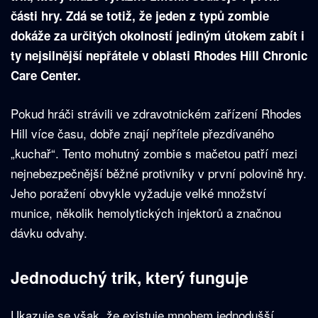
části hry. Zdá se totiž, že jeden z typů zombie
dokáže za určitých okolností jediným útokem zabít i
ty nejsilnější nepřátele v oblasti Rhodes Hill Chronic
Care Center.
Pokud hráči strávili ve zdravotnickém zařízení Rhodes
Hill více času, dobře znají nepřítele přezdívaného
„kuchař“. Tento mohutný zombie s mačetou patří mezi
nejnebezpečnější běžné protivníky v první polovině hry.
Jeho poražení obvykle vyžaduje velké množství
munice, několik hemolytických injektorů a značnou
dávku odvahy.
Jednoduchý trik, který funguje
Ukazuje se však, že existuje mnohem jednodušší