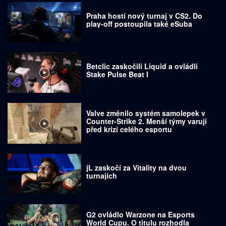
Praha hostí nový turnaj v CS2. Do
play-off postoupila také eSuba
Betclic zaskočili Liquid a ovládli
Stake Pulse Beat I
Valve změnilo systém samolepek v
Counter-Strike 2. Menší týmy varují
před krizí celého esportu
jL zaskočí za Vitality na dvou
turnajích
G2 ovládlo Warzone na Esports
World Cupu. O titulu rozhodla