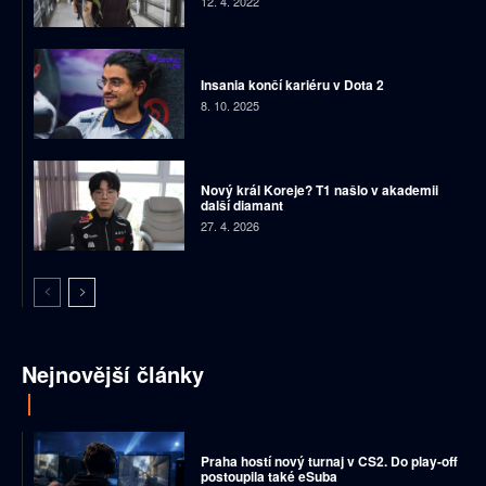
12. 4. 2022
Insania končí kariéru v Dota 2
8. 10. 2025
Nový král Koreje? T1 našlo v akademii
další diamant
27. 4. 2026
Nejnovější články
Praha hostí nový turnaj v CS2. Do play-off
postoupila také eSuba