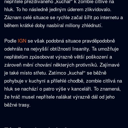
nepřítele přezdívaného „kuchař“ k zombie citlivé na
hluk. To ho následně jediným úderem zlikvidovalo.
Záznam celé situace se rychle začal šířit po internetu a
během krátké doby nasbíral miliony zhlédnutí.
Podle
IGN
se však podobná situace pravděpodobně
odehrála na nejvyšší obtížnosti Insanity. Ta umožňuje
nepřátelům způsobovat výrazně větší poškození a
zároveň mění chování některých protivníků. Zajímavé
je také místo střetu. Zatímco „kuchař“ se běžně
pohybuje v kuchyni a přilehlé chodbě, zombie citlivá na
hluk se nachází o patro výše v kanceláři. To znamená,
že hráč musel nepřítele nalákat výrazně dál od jeho
běžné trasy.