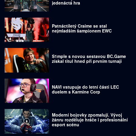
jedenáctá hra
Patnáctiletý Craime se stal
nejmladším šampionem EWC
S1mple s novou sestavou BC.Game
získal titul hned při prvním turnaji
NAVI vstupuje do letní části LEC
duelem s Karmine Corp
Moderní bojovky zpomalují. Vývoj
žánru rozděluje hráče i profesionální
esport scénu