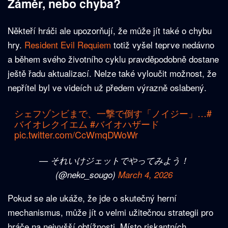
Záměr, nebo chyba?
Někteří hráči ale upozorňují, že může jít také o chybu
hry.
Resident Evil Requiem
totiž vyšel teprve nedávno
a během svého životního cyklu pravděpodobně dostane
ještě řadu aktualizací. Nelze také vyloučit možnost, že
nepřítel byl ve videích už předem výrazně oslabený.
シェフゾンビまで、一撃で倒す「ノイジー」…
#
バイオレクイエム
#バイオハザード
pic.twitter.com/CcWmqDWoWr
— それいけジェットでやってみよう！
(@neko_sougo)
March 4, 2026
Pokud se ale ukáže, že jde o skutečný herní
mechanismus, může jít o velmi užitečnou strategii pro
hráče na nejvyšší obtížnosti. Místo riskantních