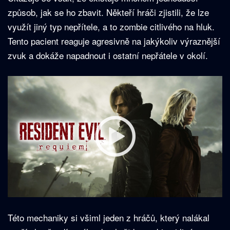
způsob, jak se ho zbavit. Někteří hráči zjistili, že lze
využít jiný typ nepřítele, a to zombie citlivého na hluk.
Tento pacient reaguje agresivně na jakýkoliv výraznější
zvuk a dokáže napadnout i ostatní nepřátele v okolí.
Této mechaniky si všiml jeden z hráčů, který nalákal