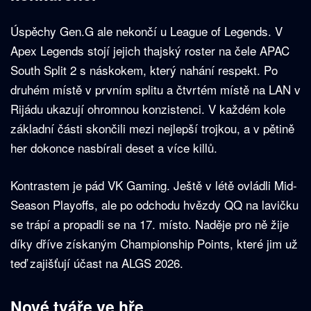
Úspěchy Gen.G ale nekončí u League of Legends. V
Apex Legends stojí jejich thajský roster na čele APAC
South Split 2 s náskokem, který nahání respekt. Po
druhém místě v prvním splitu a čtvrtém místě na LAN v
Rijádu ukazují ohromnou konzistenci. V každém kole
základní části skončili mezi nejlepší trojkou, a v pětině
her dokonce nasbírali deset a více killů.
Kontrastem je pád VK Gaming. Ještě v létě ovládli Mid-
Season Playoffs, ale po odchodu hvězdy QQ na lavičku
se trápí a propadli se na 17. místo. Naděje pro ně žije
díky dříve získaným Championship Points, které jim už
teď zajišťují účast na ALGS 2026.
Nové tváře ve hře