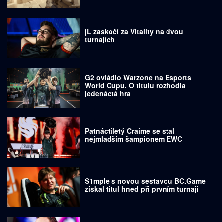
jL zaskočí za Vitality na dvou
turnajích
G2 ovládlo Warzone na Esports
World Cupu. O titulu rozhodla
jedenáctá hra
Patnáctiletý Craime se stal
nejmladším šampionem EWC
S1mple s novou sestavou BC.Game
získal titul hned při prvním turnaji