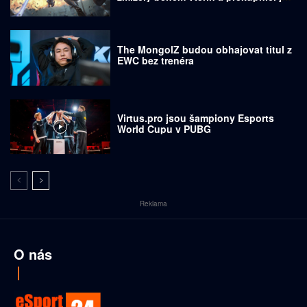
prodávají za tisíce dolarů
The MongolZ budou obhajovat titul z
EWC bez trenéra
Virtus.pro jsou šampiony Esports
World Cupu v PUBG
Reklama
O nás