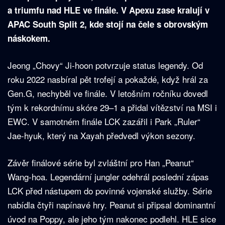
a triumfu nad HLE ve finále. V Apexu zase kralují v
APAC South Split 2, kde stojí na čele s obrovským
náskokem.
Jeong „Chovy“ Ji-hoon potvrzuje status legendy. Od
roku 2022 nasbíral pět trofejí a pokaždé, když hrál za
Gen.G, nechyběl ve finále. V letošním ročníku dovedl
tým k rekordnímu skóre 29–1 a přidal vítězství na MSI i
EWC. V samotném finále LCK zazářil i Park „Ruler“
Jae-hyuk, který na Xayah předvedl výkon sezony.
Závěr finálové série byl zvláštní pro Han „Peanut“
Wang-hoa. Legendární jungler odehrál poslední zápas
LCK před nástupem do povinné vojenské služby. Série
nabídla čtyři napínavé hry. Peanut si připsal dominantní
úvod na Poppy, ale jeho tým nakonec podlehl. HLE sice