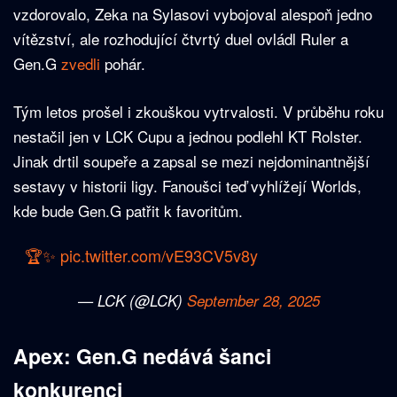
vzdorovalo, Zeka na Sylasovi vybojoval alespoň jedno
vítězství, ale rozhodující čtvrtý duel ovládl Ruler a
Gen.G
zvedli
pohár.
Tým letos prošel i zkouškou vytrvalosti. V průběhu roku
nestačil jen v LCK Cupu a jednou podlehl KT Rolster.
Jinak drtil soupeře a zapsal se mezi nejdominantnější
sestavy v historii ligy. Fanoušci teď vyhlížejí Worlds,
kde bude Gen.G patřit k favoritům.
🏆✨
pic.twitter.com/vE93CV5v8y
— LCK (@LCK)
September 28, 2025
Apex: Gen.G nedává šanci
konkurenci