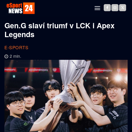
Gen.G slaví triumf v LCK i Apex
Legends
E-SPORTS
2
min.