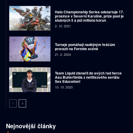
Halo Championship Series odstartuje 17.
prosince v Severní Karolíně, prize pool je
slušných 5 a půl milionů korun
2. 10. 2021
Turnaje pomáhají nadějným hráčům
prorazit na Fortnite scéně
21. 2. 2024
Team Liquid zlanařil do svých řad herce
Asu Butterfielda z netflixového seriálu
Sex Education!
10. 10. 2020
Nejnovější články