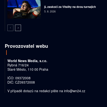
jL zaskočí za Vitality na dvou turnajích
5. 8. 2026
Provozovatel webu
World News Media, s.r.o.
Rybná 716/24
Staré Město, 110 00 Praha
IČO: 09372008
DIČ: CZ09372008
V případě dotazů na redakci pište na
info@wn24.cz