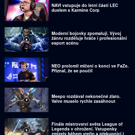
NAVI vstupuje do letní části LEC
duelem s Karmine Corp
Moderní bojovky zpomalují. Vývoj
žánru rozděluje hráče i profesionální
esport scénu
NEO prolomil mlčení o konci ve FaZe.
Přiznal, že se poučil
Meepo rozdával nekonečné zlato.
Valve muselo rychle zasáhnout
Finále mistrovství světa League of
Legends v ohrožení. Vstupenky
zmizely během vteřin a překupníci je