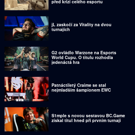
před krizí celého esportu
jL zaskočí za Vitality na dvou
turnajích
G2 ovládlo Warzone na Esports
World Cupu. O titulu rozhodla
jedenáctá hra
Patnáctiletý Craime se stal
nejmladším šampionem EWC
S1mple s novou sestavou BC.Game
získal titul hned při prvním turnaji