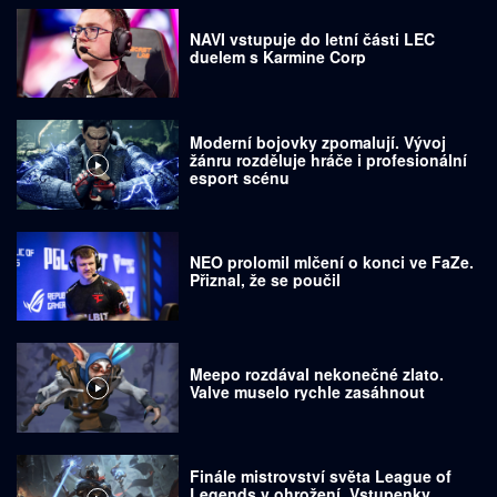
NAVI vstupuje do letní části LEC
duelem s Karmine Corp
Moderní bojovky zpomalují. Vývoj
žánru rozděluje hráče i profesionální
esport scénu
NEO prolomil mlčení o konci ve FaZe.
Přiznal, že se poučil
Meepo rozdával nekonečné zlato.
Valve muselo rychle zasáhnout
Finále mistrovství světa League of
Legends v ohrožení. Vstupenky