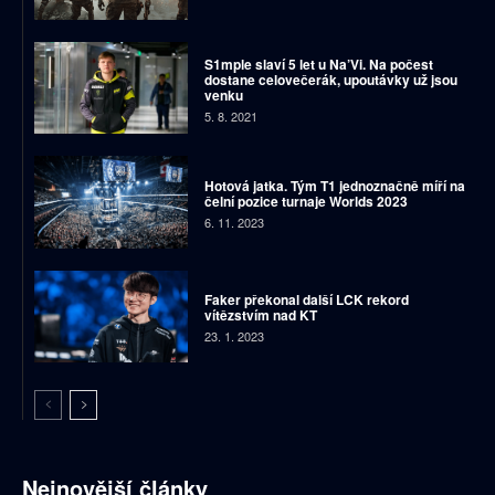
S1mple slaví 5 let u Na’Vi. Na počest
dostane celovečerák, upoutávky už jsou
venku
5. 8. 2021
Hotová jatka. Tým T1 jednoznačně míří na
čelní pozice turnaje Worlds 2023
6. 11. 2023
Faker překonal další LCK rekord
vítězstvím nad KT
23. 1. 2023
Nejnovější články