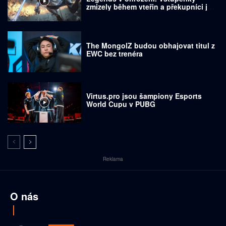
zmizely během vteřin a překupníci je
prodávají za tisíce dolarů
The MongolZ budou obhajovat titul z
EWC bez trenéra
Virtus.pro jsou šampiony Esports
World Cupu v PUBG
Reklama
O nás