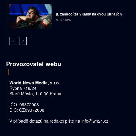
jL zaskočí za Vitality na dvou turnajích
5. 8. 2026
Provozovatel webu
World News Media, s.r.o.
Rybná 716/24
Staré Město, 110 00 Praha
IČO: 09372008
DIČ: CZ09372008
V případě dotazů na redakci pište na
info@wn24.cz