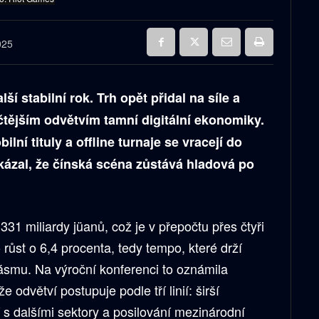
025
í stabilní rok. Trh opět přidal na síle a
ičtějším odvětvím tamní digitální ekonomiky.
lní tituly a offline turnaje se vracejí do
kázal, že čínská scéna zůstává hladová po
331 miliardy jüanů, což je v přepočtu přes čtyři
 růst o 6,4 procenta, tedy tempo, které drží
mu. Na výroční konferenci to oznámila
 odvětví postupuje podle tří linií: širší
í s dalšími sektory a posilování mezinárodní