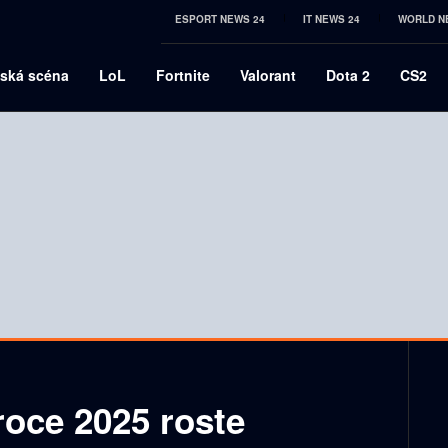
ESPORT NEWS 24
IT NEWS 24
WORLD N
ská scéna
LoL
Fortnite
Valorant
Dota 2
CS2
roce 2025 roste