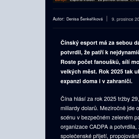
Autor:
Denisa Šenkeříková
9. prosince 2
Čínský esport má za sebou dalš
potvrdil, že patří k nejdynam
Roste počet fanoušků, sílí mobi
velkých měst. Rok 2025 tak u
expanzi doma i v zahraničí.
Čína hlásí za rok 2025 tržby 29,
miliardy dolarů. Meziročně jde o
scénu v bezpečném zeleném pás
organizace CADPA a potvrdila, že
společenské přijetí, propojován