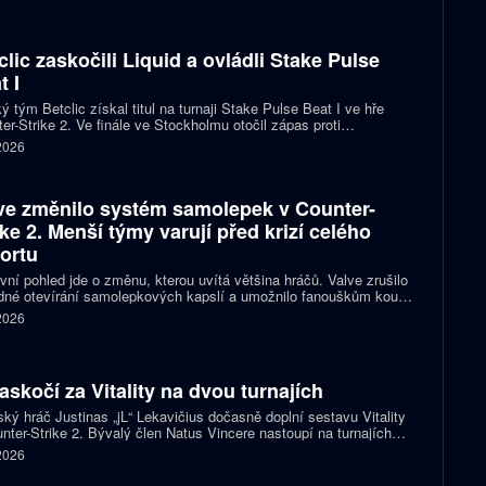
clic zaskočili Liquid a ovládli Stake Pulse
t I
ý tým Betclic získal titul na turnaji Stake Pulse Beat I ve hře
er-Strike 2. Ve finále ve Stockholmu otočil zápas proti
izovaným Liquid a zvítězil 2:1 na mapy.
 2026
ve změnilo systém samolepek v Counter-
ike 2. Menší týmy varují před krizí celého
ortu
vní pohled jde o změnu, kterou uvítá většina hráčů. Valve zrušilo
né otevírání samolepkových kapslí a umožnilo fanouškům koupit
ímo samolepku svého oblíbeného týmu nebo hráče. Podle řady
 2026
izací ale nový systém dramaticky snižuje jejich příjmy a může
it budoucnost profesionální scény.
zaskočí za Vitality na dvou turnajích
ský hráč Justinas „jL“ Lekavičius dočasně doplní sestavu Vitality
nter-Strike 2. Bývalý člen Natus Vincere nastoupí na turnajích
T Open Porto a PGL Masters Bucharest.
 2026