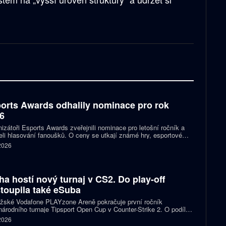
orts Awards odhalily nominace pro rok
6
izátoři Esports Awards zveřejnili nominace pro letošní ročník a
eli hlasování fanoušků. O ceny se utkají známé hry, esportové
 streameři i další osobnosti scény. Mezi nominovanými nechybějí
 2026
, Jynxzi, Kai Cenat nebo IShowSpeed.
ha hostí nový turnaj v CS2. Do play-off
toupila také eSuba
ažské Vodafone PLAYzone Areně pokračuje první ročník
árodního turnaje Tipsport Open Cup v Counter-Strike 2. O podíl z
 poolu 11 tisíc eur a body do žebříčku VRS bojuje devět týmů.
 2026
 eSuba si už zajistila postup do play-off.