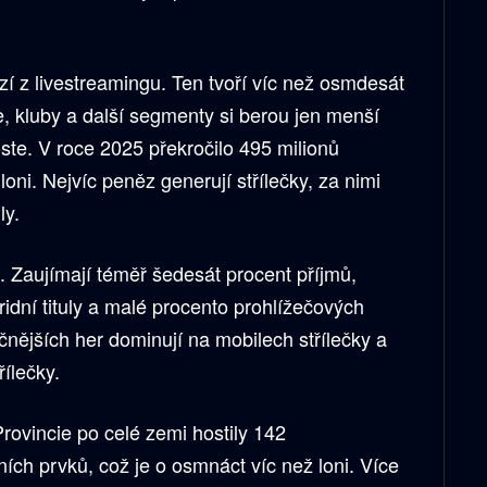
zí z livestreamingu. Ten tvoří víc než osmdesát
, kluby a další segmenty si berou jen menší
ste. V roce 2025 překročilo 495 milionů
loni. Nejvíc peněz generují střílečky, za nimi
ly.
u. Zaujímají téměř šedesát procent příjmů,
ridní tituly a malé procento prohlížečových
čnějších her dominují na mobilech střílečky a
ílečky.
Provincie po celé zemi hostily 142
ních prvků, což je o osmnáct víc než loni. Více