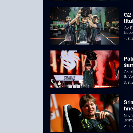
G2 
tit
G2 Es
Espor
jeden
4. 8.
Pat
ša
Chils
6. Ve
letec
3. 8.
S1m
hne
Nová
„s1mp
když 
2. 8.
prodl