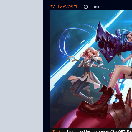
1
min.
ZAJÍMAVOSTI
Zdroje:
Esports Insider - za pomoci ChatGPT, Fo