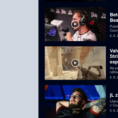
Bet
Bea
Polsk
Count
favor
6. 8.
Val
Str
esp
Na pr
náhod
si př
6. 8.
organ
ohroz
jL 
Litev
v Cou
BLAS
5. 8.