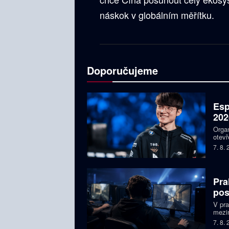
náskok v globálním měřítku.
Doporučujeme
Esp
202
Organ
otevř
týmy,
7. 8.
Faker
Pra
pos
V pr
mezin
prize
7. 8.
Česká