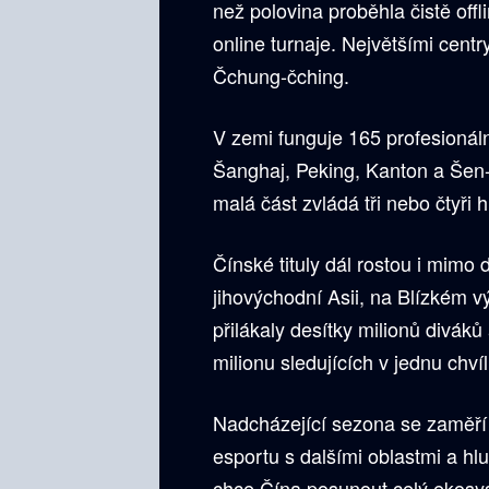
než polovina proběhla čistě offl
online turnaje. Největšími centr
Čchung-čching.
V zemi funguje 165 profesionál
Šanghaj, Peking, Kanton a Šen-č
malá část zvládá tři nebo čtyři 
Čínské tituly dál rostou i mimo
jihovýchodní Asii, na Blízkém v
přilákaly desítky milionů divák
milionu sledujících v jednu chvíl
Nadcházející sezona se zaměří 
esportu s dalšími oblastmi a hl
chce Čína posunout celý ekosyst