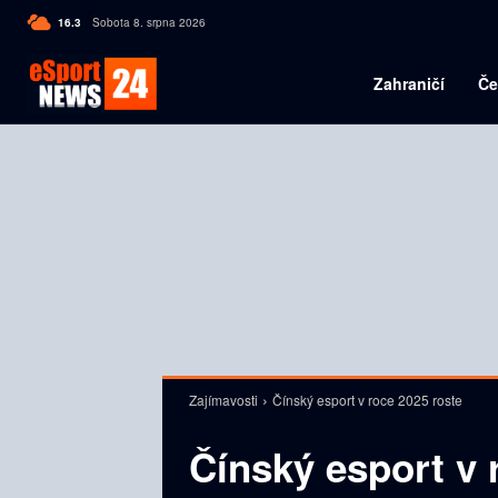
C
16.3
Sobota 8. srpna 2026
Czech
Zahraničí
Če
Zajímavosti
Čínský esport v roce 2025 roste
Čínský esport v 