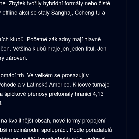
ine. Zbytek tvořily hybridní formáty nebo čistě
y offline akcí se staly Šanghaj, Čcheng-tu a
ních klubů. Početné základny mají hlavně
en. Většina klubů hraje jen jeden titul. Jen
hry zároveň.
 domácí trh. Ve velkém se prosazují v
ýchodě a v Latinské Americe. Klíčové turnaje
ů a špičkové přenosy překonaly hranici 4,13
i.
na kvalitnější obsah, nové formy propojení
ubší mezinárodní spolupráci. Podle pořadatelů
ém na „vyšší úroveň struktury“ a udržet si