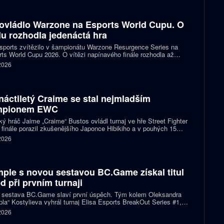
ovládlo Warzone na Esports World Cupu. O
ulu rozhodla jedenáctá hra
ports zvítězilo v šampionátu Warzone Resurgence Series na
ts World Cupu 2026. O vítězi napínavého finále rozhodla až
áctá hra, do které vstupovalo s šancí na titul hned pět týmů.
 2026
náctiletý Craime se stal nejmladším
mpionem EWC
ký hráč Jaime „Craime“ Bustos ovládl turnaj ve hře Street Fighter
 finále porazil zkušenějšího Japonce Hibikiho a v pouhých 15
h se stal nejmladším vítězem v historii Esports World Cupu.
 2026
ple s novou sestavou BC.Game získal titul
d při prvním turnaji
 sestava BC.Game slaví první úspěch. Tým kolem Oleksandra
la“ Kostylieva vyhrál turnaj Elisa Esports BreakOut Series #1,
ve finále porazil ENCE 2:0. Rozhodující mapa dospěla do
 2026
oužení, v němž ukrajinská hvězda předvedla klíčovou akci.