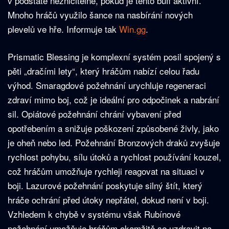
v podstatě nezničitelné, pokud je tento buff aktivní.
Mnoho hráčů využilo šance na nasbírání nových
plevelů ve hře. Informuje tak
Win.gg
.
Prismatic Blessing je komplexní systém posil spojený s
pěti „dračími lety“, který hráčům nabízí celou řadu
výhod. Smaragdové požehnání urychluje regeneraci
zdraví mimo boj, což je ideální pro odpočinek a nabrání
sil. Opiátové požehnání chrání vybavení před
opotřebením a snižuje poškození způsobené živly, jako
je oheň nebo led. Požehnání Bronzových draků zvyšuje
rychlost pohybu, sílu útoků a rychlost používání kouzel,
což hráčům umožňuje rychleji reagovat na situaci v
boji. Lazurové požehnání poskytuje silný štít, který
hráče ochrání před útoky nepřátel, dokud není v boji.
Vzhledem k chybě v systému však Rubínové
požehnání umožňuje hráčům okamžitě se uzdravit na