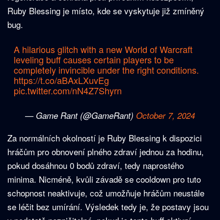
Ruby Blessing je místo, kde se vyskytuje již zmíněný
bug.
A hilarious glitch with a new World of Warcraft
leveling buff causes certain players to be
completely invincible under the right conditions.
https://t.co/aBAxLXuvEg
pic.twitter.com/nN4Z7Shyrn
— Game Rant (@GameRant)
October 7, 2024
Za normálních okolností je Ruby Blessing k dispozici
hráčům pro obnovení plného zdraví jednou za hodinu,
pokud dosáhnou 0 bodů zdraví, tedy naprostého
minima. Nicméně, kvůli závadě se cooldown pro tuto
schopnost neaktivuje, což umožňuje hráčům neustále
se léčit bez umírání. Výsledek tedy je, že postavy jsou