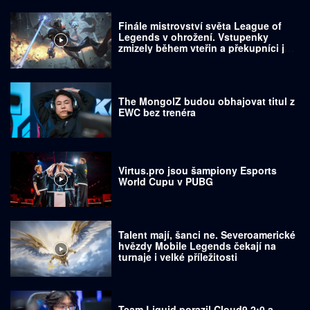
Finále mistrovství světa League of
Legends v ohrožení. Vstupenky
zmizely během vteřin a překupníci je
prodávají za tisíce dolarů
The MongolZ budou obhajovat titul z
EWC bez trenéra
Virtus.pro jsou šampiony Esports
World Cupu v PUBG
Talent mají, šanci ne. Severoamerické
hvězdy Mobile Legends čekají na
turnaje i velké příležitosti
Team Liquid porazil Cloud9 2:0 a