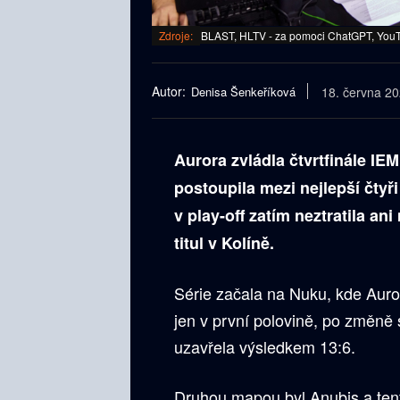
Zdroje:
BLAST, HLTV - za pomoci ChatGPT, YouT
Autor:
Denisa Šenkeříková
18. června 2
Aurora zvládla čtvrtfinále IE
postoupila mezi nejlepší čtyř
v play-off zatím neztratila an
titul v Kolíně.
Série začala na Nuku, kde Auro
jen v první polovině, po změně 
uzavřela výsledkem 13:6.
Druhou mapou byl Anubis a tent