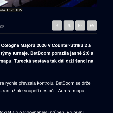
ube, Foto: HLTV
026
M Cologne Majoru 2026 v Counter-Striku 2 a
i týmy turnaje. BetBoom porazila jasně 2:0 a
i mapu. Turecká sestava tak dál drží šanci na
ra rychle převzala kontrolu. BetBoom se držel
stran už ale soupeři nestačil. Aurora mapu
okrát šlo o vyrovnanější průběh. Po první