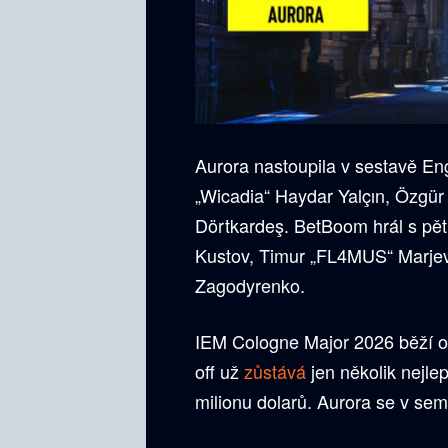
Aurora nastoupila v sestavě Eng
„Wicadia“ Haydar Yalçın, Özgü
Dörtkardeş. BetBoom hrál s pěti
Kustov, Timur „FL4MUS“ Marjev,
Zagodyrenko.
IEM Cologne Major 2026 běží o
off už
zůstává
jen několik nejle
milionu dolarů. Aurora se v sem