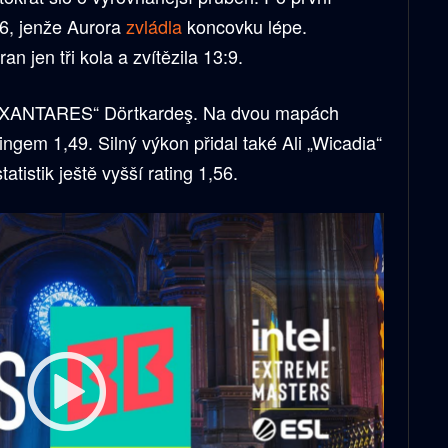
:6, jenže Aurora
zvládla
koncovku lépe.
 jen tři kola a zvítězila 13:9.
n „XANTARES“ Dörtkardeş. Na dvou mapách
tingem 1,49. Silný výkon přidal také Ali „Wicadia“
atistik ještě vyšší rating 1,56.