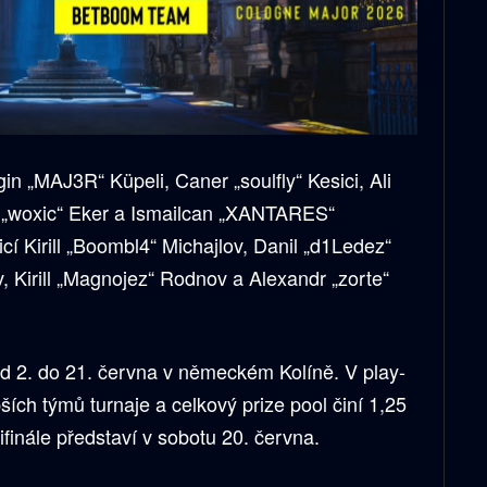
in „MAJ3R“ Küpeli, Caner „soulfly“ Kesici, Ali
r „woxic“ Eker a Ismailcan „XANTARES“
cí Kirill „Boombl4“ Michajlov, Danil „d1Ledez“
 Kirill „Magnojez“ Rodnov a Alexandr „zorte“
d 2. do 21. června v německém Kolíně. V play-
pších týmů turnaje a celkový prize pool činí 1,25
ifinále představí v sobotu 20. června.