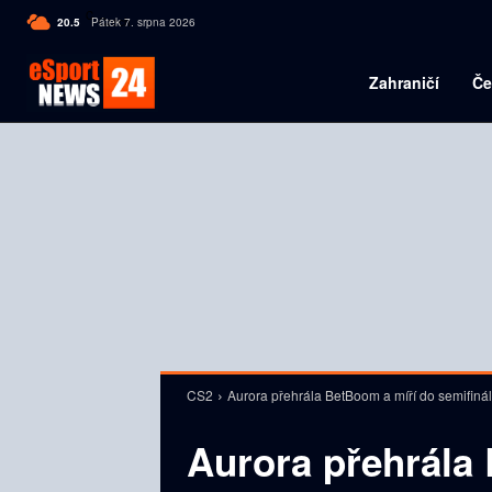
C
20.5
Pátek 7. srpna 2026
Czech
Zahraničí
Če
CS2
Aurora přehrála BetBoom a míří do semifiná
Aurora přehrála