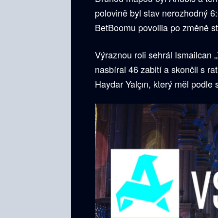
polovině byl stav nerozhodný 6
BetBoomu povolila po změně stran
Výraznou roli sehrál Ismailca
nasbíral 46 zabití a skončil s ra
Haydar Yalçın, který měl podle st