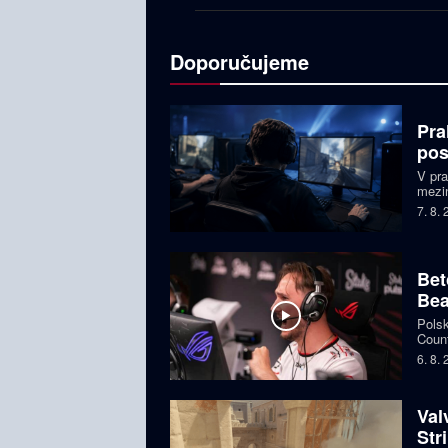
Doporučujeme
Pra
pos
V pr
mezin
prize
7. 8.
Česká
Bet
Bea
Polsk
Count
favor
6. 8.
Val
Str