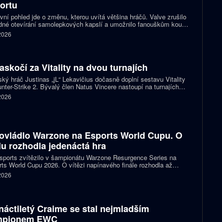
ortu
vní pohled jde o změnu, kterou uvítá většina hráčů. Valve zrušilo
né otevírání samolepkových kapslí a umožnilo fanouškům koupit
ímo samolepku svého oblíbeného týmu nebo hráče. Podle řady
 2026
izací ale nový systém dramaticky snižuje jejich příjmy a může
it budoucnost profesionální scény.
zaskočí za Vitality na dvou turnajích
ský hráč Justinas „jL“ Lekavičius dočasně doplní sestavu Vitality
nter-Strike 2. Bývalý člen Natus Vincere nastoupí na turnajích
T Open Porto a PGL Masters Bucharest.
 2026
ovládlo Warzone na Esports World Cupu. O
ulu rozhodla jedenáctá hra
ports zvítězilo v šampionátu Warzone Resurgence Series na
ts World Cupu 2026. O vítězi napínavého finále rozhodla až
áctá hra, do které vstupovalo s šancí na titul hned pět týmů.
 2026
náctiletý Craime se stal nejmladším
mpionem EWC