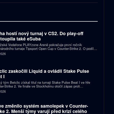
ha hostí nový turnaj v CS2. Do play-off
toupila také eSuba
ažské Vodafone PLAYzone Areně pokračuje první ročník
árodního turnaje Tipsport Open Cup v Counter-Strike 2. O podíl z
 poolu 11 tisíc eur a body do žebříčku VRS bojuje devět týmů.
 2026
 eSuba si už zajistila postup do play-off.
clic zaskočili Liquid a ovládli Stake Pulse
t I
ý tým Betclic získal titul na turnaji Stake Pulse Beat I ve hře
er-Strike 2. Ve finále ve Stockholmu otočil zápas proti
izovaným Liquid a zvítězil 2:1 na mapy.
 2026
ve změnilo systém samolepek v Counter-
ike 2. Menší týmy varují před krizí celého