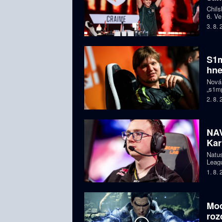
Chils
6. Ve
letec
3. 8.
S1m
hne
Nová
„s1mp
když 
2. 8.
prodl
NAV
Kar
Natus
Leagu
čtyře
1. 8.
bojuj
Mod
roz