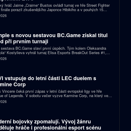
ký hráč Jaime „Craime“ Bustos ovládl turnaj ve hře Street Fighter
 finále porazil zkušenějšího Japonce Hibikiho a v pouhých 15
h se stal nejmladším vítězem v historii Esports World Cupu.
 2026
ple s novou sestavou BC.Game získal titul
d při prvním turnaji
 sestava BC.Game slaví první úspěch. Tým kolem Oleksandra
la“ Kostylieva vyhrál turnaj Elisa Esports BreakOut Series #1,
ve finále porazil ENCE 2:0. Rozhodující mapa dospěla do
 2026
oužení, v němž ukrajinská hvězda předvedla klíčovou akci.
I vstupuje do letní části LEC duelem s
mine Corp
 Vincere čeká první zápas v letní části evropské ligy ve hře
e of Legends. V sobotu večer vyzve Karmine Corp, na který ve
ch předchozích vzájemných sériích nestačil. Oba celky zároveň
 2026
í o jedno ze tří míst na letošním světovém šampionátu.
erní bojovky zpomalují. Vývoj žánru
děluje hráče i profesionální esport scénu