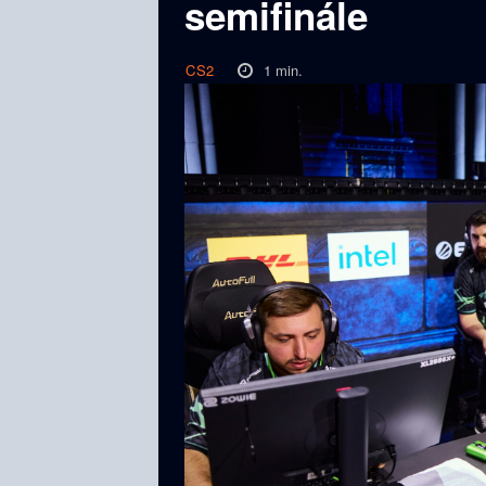
semifinále
1
min.
CS2