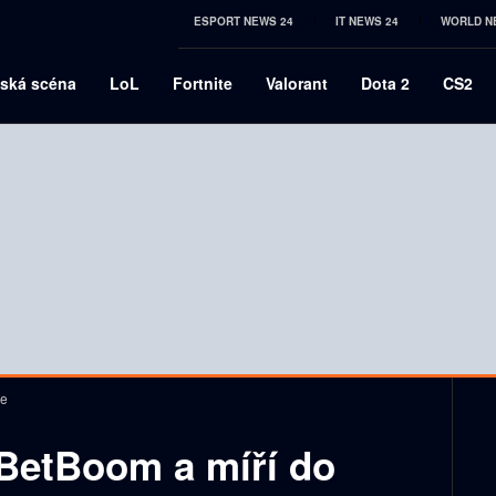
ESPORT NEWS 24
IT NEWS 24
WORLD N
ská scéna
LoL
Fortnite
Valorant
Dota 2
CS2
le
 BetBoom a míří do