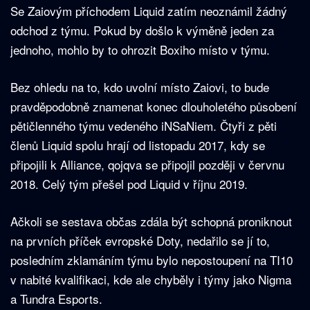
Se Zaiovým příchodem Liquid zatím neoznámil žádný
odchod z týmu. Pokud by došlo k výměně jeden za
jednoho, mohlo by to ohrozit Boxiho místo v týmu.
Bez ohledu na to, kdo uvolní místo Zaiovi, to bude
pravděpodobně znamenat konec dlouholetého působení
pětičlenného týmu vedeného iNSaNiem. Čtyři z pěti
členů Liquid spolu hrají od listopadu 2017, kdy se
připojili k Alliance, qojqva se připojil později v červnu
2018. Celý tým přešel pod Liquid v říjnu 2019.
Ačkoli se sestava občas zdála být schopná proniknout
na prvních příček evropské Doty, nedařilo se jí to,
posledním zklamáním týmu bylo nepostoupení na TI10
v nabité kvalifikaci, kde ale chyběly i týmy jako Nigma
a Tundra Esports.