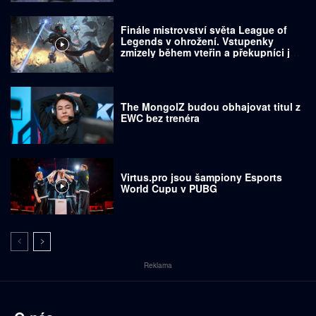
Finále mistrovství světa League of
Legends v ohrožení. Vstupenky
zmizely během vteřin a překupníci je
prodávají za tisíce dolarů
The MongolZ budou obhajovat titul z
EWC bez trenéra
Virtus.pro jsou šampiony Esports
World Cupu v PUBG
Reklama