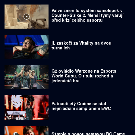
Valve změnilo systém samolepek v
Counter-Strike 2. Menší týmy varují
před krizí celého esportu
jL zaskočí za Vitality na dvou
turnajích
G2 ovládlo Warzone na Esports
World Cupu. O titulu rozhodla
jedenáctá hra
Patnáctiletý Craime se stal
nejmladším šampionem EWC
S1mple s novou sestavou BC.Game