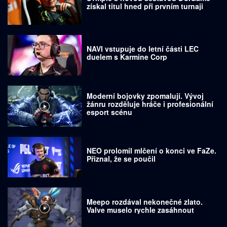
získal titul hned při prvním turnaji
NAVI vstupuje do letní části LEC
duelem s Karmine Corp
Moderní bojovky zpomalují. Vývoj
žánru rozděluje hráče i profesionální
esport scénu
NEO prolomil mlčení o konci ve FaZe.
Přiznal, že se poučil
Meepo rozdával nekonečné zlato.
Valve muselo rychle zasáhnout