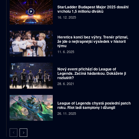
StarLadder Budapest Major 2025 dosáhl
vrcholu 1,5 milionu diváků
16. 12. 2025
Heretics končí bez výhry. Trenér přiznal,
že jde o nejtrapnější výsledek v historii
týmu
11. 6. 2025
Nový event přichází do League of
Legends. Začíná hádankou. Dokážete ji
rozluštit?
28. 6. 2021
League of Legends chystá poslední patch
roku. Riot ladí šampiony i džungli
26. 11. 2025