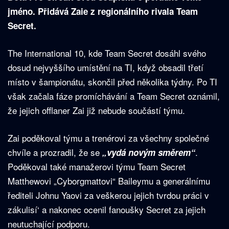
jméno. Přidává Zaie z regionálního rivala Team
Secret.
The International 10, kde Team Secret dosáhl svého
dosud nejvyššího umístění na TI, když obsadil třetí
místo v šampionátu, skončil před několika týdny. Po TI
však začala fáze promíchávání a Team Secret oznámil,
že jejich offlaner Zai již nebude součástí týmu.
Zai poděkoval týmu a trenérovi za všechny společné
chvíle a prozradil, že se
.
„vydá novým směrem“
Poděkoval také manažerovi týmu Team Secret
Matthewovi „Cyborgmattovi“ Baileymu a generálnímu
řediteli Johnu Yaovi za veškerou jejich tvrdou práci v
zákulisí‘ a nakonec ocenil fanoušky Secret za jejich
neutuchající podporu.