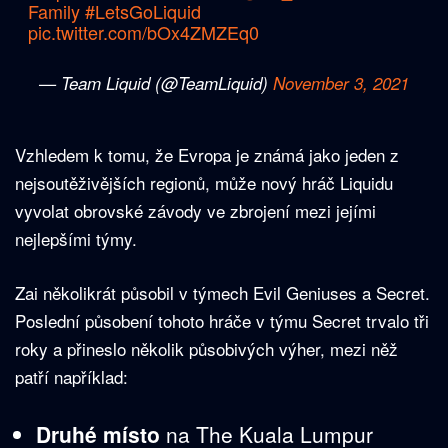
Family
#LetsGoLiquid
pic.twitter.com/bOx4ZMZEq0
— Team Liquid (@TeamLiquid)
November 3, 2021
Vzhledem k tomu, že Evropa je známá jako jeden z
nejsoutěživějších regionů, může nový hráč Liquidu
vyvolat obrovské závody ve zbrojení mezi jejími
nejlepšími týmy.
Zai několikrát působil v týmech Evil Geniuses a Secret.
Poslední působení tohoto hráče v týmu Secret trvalo tři
roky a přineslo několik působivých výher, mezi něž
patří například:
Druhé místo
na The Kuala Lumpur