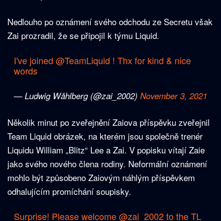
Nedlouho po oznámení svého odchodu ze Secretu však
Zai prozradil, že se připojil k týmu Liquid.
I've joined
@TeamLiquid
! Thx for kind & nice
words
— Ludwig Wåhlberg (@zai_2002)
November 3, 2021
Několik minut po zveřejnění Zaiova příspěvku zveřejnil
Team Liquid obrázek, na kterém jsou společně trenér
Liquidu William „Blitz“ Lee a Zai. V popisku vítají Zaie
jako svého nového člena rodiny. Neformální oznámení
mohlo být způsobeno Zaiovým náhlým příspěvkem
odhalujícím promíchání soupisky.
Surprise! Please welcome
@zai_2002
to the TL