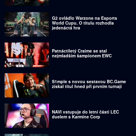
G2 ovládlo Warzone na Esports
World Cupu. O titulu rozhodla
jedenáctá hra
Patnáctiletý Craime se stal
nejmladším šampionem EWC
S1mple s novou sestavou BC.Game
získal titul hned při prvním turnaji
NAVI vstupuje do letní části LEC
duelem s Karmine Corp