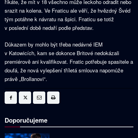
říkáte, že mít v 18 všechno může leckoho odradit nebo
srazit na kolena. Ve Fnaticu ale věří, že hvězdný Švéd
tým potáhne k návratu na špici. Fnaticu se totiž
v poslední době nedaří podle představ.
Důkazem by mohlo být třeba nedávné IEM
v Katowicích, kam se dokonce Britové nedokázali
premiérově ani kvalifikovat. Fnatic potřebuje spasitele a
doufá, že nová vylepšení tříletá smlouva napomůže
právě „Brollanovi“.
Doporučujeme