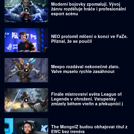
Moderní bojovky zpomalují. Vývoj
žánru rozděluje hráče i profesionální
esport scénu
NEO prolomil mlčení o konci ve FaZe.
Přiznal, že se poučil
Meepo rozdával nekonečné zlato.
Valve muselo rychle zasáhnout
Finále mistrovství světa League of
Legends v ohrožení. Vstupenky
zmizely během vteřin a překupníci je
prodávají za tisíce dolarů
The MongolZ budou obhajovat titul z
EWC bez trenéra