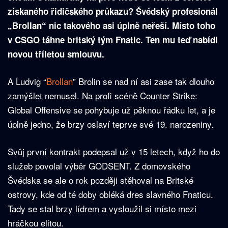
získaného řidičského průkazu? Švédský profesionál
„Brollan“ nic takového asi úplně neřeší. Místo toho
v CSGO táhne britský tým Fnatic. Ten mu teď nabídl
novou tříletou smlouvu.
A Ludvig “⁠
Brollan⁠
” Brolin se nad ní asi zase tak dlouho
zamýšlet nemusel. Na profi scéně Counter Strike:
Global Offensive se pohybuje už pěknou řádku let, a je
úplně jedno, že brzy oslaví teprve své 19. narozeniny.
Svůj první kontrakt podepsal už v 15 letech, když ho do
služeb povolal výběr GODSENT. Z domovského
Švédska se ale o rok později stěhoval na Britské
ostrovy, kde od té doby obléká dres slavného Fnaticu.
Tady se stal brzy lídrem a vysloužil si místo mezi
hráčkou elitou.