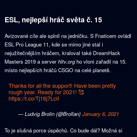
ESL, nejlepší hráč světa č. 15
Avizované cíle ale splnil na jedničku. S Fnaticem ovládl
ESL Pro League 11, kde se mimo jiné stal i
nejužitečnějším hráčem, kraloval také DreamHack
Masters 2019 a server
ho vloni zařadil na 15.
hltv.org
místo nejlepších hráčů CSGO na celé planetě.
Thanks for all the support! Have been pretty
rough year. Ready for 2021! 🥰
https://t.co/Tj16j7LclI
— Ludvig Brolin (@Brollan)
January 6, 2021
To je slušná porce úspěchů. Co bude dál? Možná si