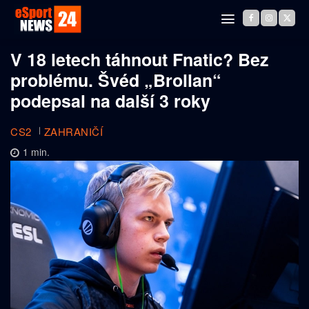
V 18 letech táhnout Fnatic? Bez
problému. Švéd „Brollan“
podepsal na další 3 roky
CS2
ZAHRANIČÍ
1
min.