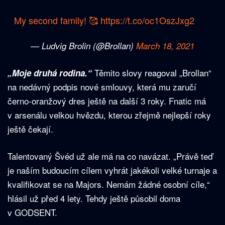
My second family! 🥰
https://t.co/oc1OszJxg2
— Ludvig Brolin (@Brollan)
March 18, 2021
Těmito slovy reagoval „Brollan“
„Moje druhá rodina.“
na nedávný podpis nové smlouvy, která mu zaručí
černo-oranžový dres ještě na další 3 roky. Fnatic má
v arsenálu velkou hvězdu, kterou zřejmě nejlepší roky
ještě čekají.
Talentovaný Švéd už ale má na co navázat. „Právě teď
je naším budoucím cílem vyhrát jakékoli velké turnaje a
kvalifikovat se na Majors. Nemám žádné osobní cíle,“
hlásil už před 4 lety. Tehdy ještě působil doma
v GODSENT.