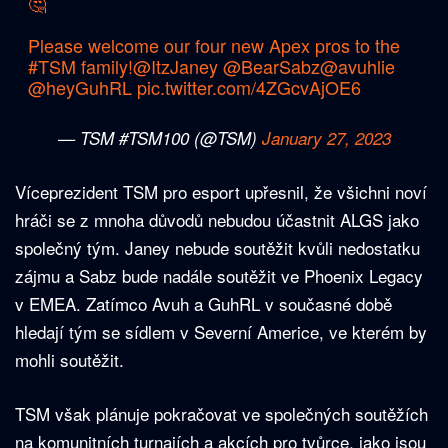
🤔
Please welcome our four new Apex pros to the
#TSM
family!
@ItzJaney
@BearSabz
@avuhlie
@heyGuhRL
pic.twitter.com/4ZGcvAjOE6
— TSM #TSM100 (@TSM)
January 27, 2023
Víceprezident TSM pro esport upřesnil, že všichni noví
hráči se z mnoha důvodů nebudou účastnit ALGS jako
společný tým. Janey nebude soutěžit kvůli nedostatku
zájmu a Sabz bude nadále soutěžit ve Phoenix Legacy
v EMEA. Zatímco Avuh a GuhRL v současné době
hledají tým se sídlem v Severní Americe, ve kterém by
mohli soutěžit.
TSM však plánuje pokračovat ve společných soutěžích
na komunitních turnajích a akcích pro tvůrce, jako jsou