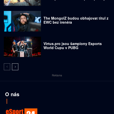
prodávají za tisíce dolarů
The MongolZ budou obhajovat titul z
EWC bez trenéra
Virtus.pro jsou šampiony Esports
World Cupu v PUBG
Reklama
O nás