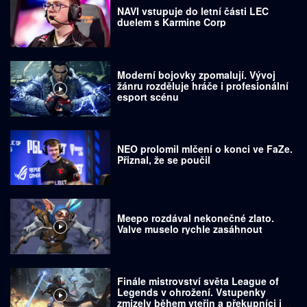
NAVI vstupuje do letní části LEC
duelem s Karmine Corp
Moderní bojovky zpomalují. Vývoj
žánru rozděluje hráče i profesionální
esport scénu
NEO prolomil mlčení o konci ve FaZe.
Přiznal, že se poučil
Meepo rozdával nekonečné zlato.
Valve muselo rychle zasáhnout
Finále mistrovství světa League of
Legends v ohrožení. Vstupenky
zmizely během vteřin a překupníci je