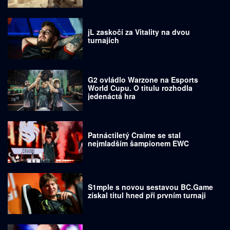
jL zaskočí za Vitality na dvou
turnajích
G2 ovládlo Warzone na Esports
World Cupu. O titulu rozhodla
jedenáctá hra
Patnáctiletý Craime se stal
nejmladším šampionem EWC
S1mple s novou sestavou BC.Game
získal titul hned při prvním turnaji