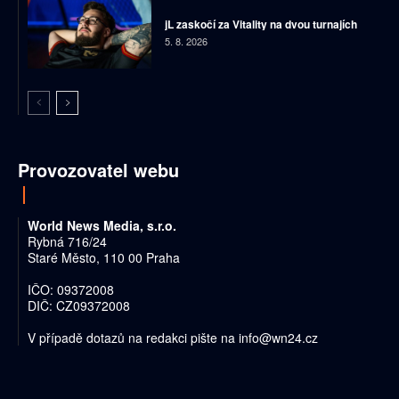
jL zaskočí za Vitality na dvou turnajích
5. 8. 2026
Provozovatel webu
World News Media, s.r.o.
Rybná 716/24
Staré Město, 110 00 Praha
IČO: 09372008
DIČ: CZ09372008
V případě dotazů na redakci pište na
info@wn24.cz