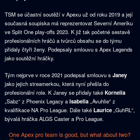
TSM se účastní soutěží v Apexu už od roku 2019 a její
současná soupiska má reprezentovat Severní Ameriku
ve Split One play-offs 2023. K již tak početné sestavě
profesionálních hráčů a tvůrců obsahu se do týmu
přidaly čtyři ženy. Podepsaly smlouvu s Apex Legends
jako soutěžní hráčky.
Tým nejprve v roce 2021 podepsal smlouvu s
Janey
jako jejich streamerkou, která nyní přešla do
profesionální role. K Janey se přidaly také
Kornelia
„Sabz“ z Phoenix Legacy a
„Avuhlie“ z
Isabella
kvalifikace NA Pro League. Dále také
„GuhRL“,
Laurice
bývalá hráčka ALGS Caster a Pro League.
One Apex pro team is good, but what about two?