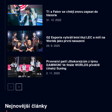
T1 a Faker se chtějí znovu zapsat do
historie
31. 10. 2022
G2 Esports vyhráli letní titul LEC a míří na
Worlds jako první nasazení
29. 9. 2025
Prvenství patří Jihokorejcům z týmu
DAMWON! Ve finále WORLDS předčili
čínský Suning
2. 11. 2020
Nejnovější články