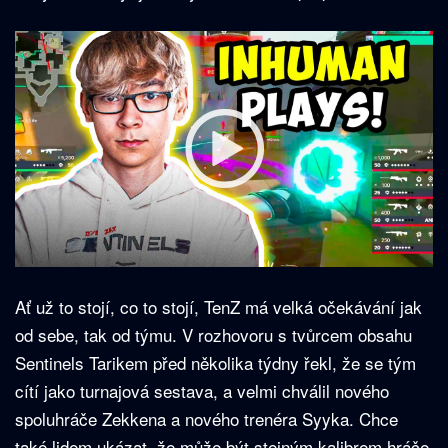
Ať už to stojí, co to stojí, TenZ má velká očekávání jak
od sebe, tak od týmu. V rozhovoru s tvůrcem obsahu
Sentinels Tarikem před několika týdny řekl, že se tým
cítí jako turnajová sestava, a velmi chválil nového
spoluhráče Zekkena a nového trenéra Syyka. Chce
také lidem ukázat, že může být stejným kalibrem hráče