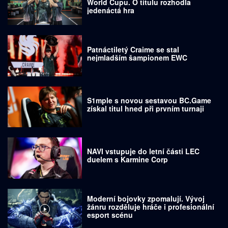
World Cupu. O titulu rozhodla
jedenáctá hra
Patnáctiletý Craime se stal
nejmladším šampionem EWC
S1mple s novou sestavou BC.Game
získal titul hned při prvním turnaji
NAVI vstupuje do letní části LEC
duelem s Karmine Corp
Moderní bojovky zpomalují. Vývoj
žánru rozděluje hráče i profesionální
esport scénu