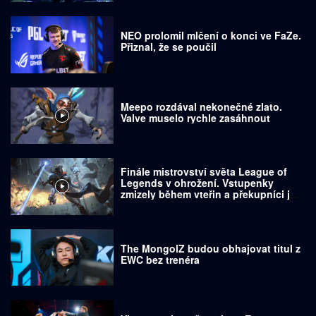
NEO prolomil mlčení o konci ve FaZe.
Přiznal, že se poučil
Meepo rozdával nekonečné zlato.
Valve muselo rychle zasáhnout
Finále mistrovství světa League of
Legends v ohrožení. Vstupenky
zmizely během vteřin a překupníci je
prodávají za tisíce dolarů
The MongolZ budou obhajovat titul z
EWC bez trenéra