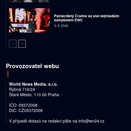
Patnáctiletý Craime se stal nejmladším
šampionem EWC
3. 8. 2026
Provozovatel webu
World News Media, s.r.o.
Rybná 716/24
Staré Město, 110 00 Praha
IČO: 09372008
DIČ: CZ09372008
V případě dotazů na redakci pište na
info@wn24.cz