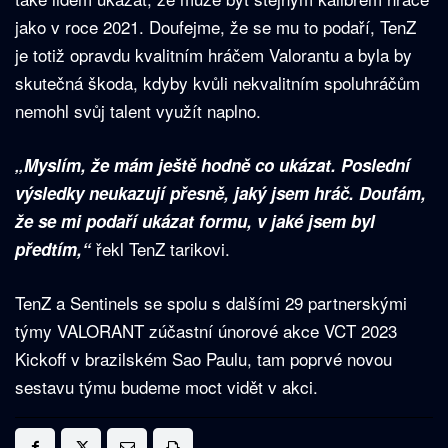
jako v roce 2021. Doufejme, že se mu to podaří, TenZ
je totiž opravdu kvalitním hráčem Valorantu a byla by
skutečná škoda, kdyby kvůli nekvalitním spoluhráčům
nemohl svůj talent využít naplno.
„Myslím, že mám ještě hodně co ukázat. Poslední
výsledky neukazují přesně, jaký jsem hráč. Doufám,
že se mi podaří ukázat formu, v jaké jsem byl
řekl TenZ tarikovi.
předtím,“
TenZ a Sentinels se spolu s dalšími 29 partnerskými
týmy VALORANT zúčastní únorové akce VCT 2023
Kickoff v brazilském Sao Paulu, tam poprvé novou
sestavu týmu budeme moct vidět v akci.