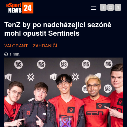
TenZ by po nadcházející sezóně
mohl opustit Sentinels
VALORANT
ZAHRANIČÍ
1
min.