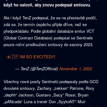
když ho oslovil, aby znovu podepsal smlouvu.
Ale i když TenZ podepsal, že se na přestavbě podílí,
zdá se, že termín úspěchu přijde dříve, než se
předpokládalo. Podle globální databáze smluv VCT
(Global Contract Database) podepsal se Sentinels
pouze roční prodloužení smlouvy do sezony 2023.
✈️🇯🇵 IM SO EXCITED!!!
— TenZ (@TenZOfficial)
November 1, 2022
Všechny nové posily Sentinelů podepsaly podle GCD
dvouleté smlouvy. Zachary „zekken“ Patrone, Rory
„dephh“ Jackson, Gustavo „Sacy“ Rossi, Bryan
„pANcada“ Luna a trenér Don „SyykoNT“ Muir