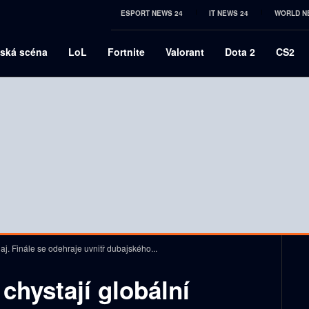
ESPORT NEWS 24
IT NEWS 24
WORLD N
ská scéna
LoL
Fortnite
Valorant
Dota 2
CS2
naj. Finále se odehraje uvnitř dubajského...
 chystají globální