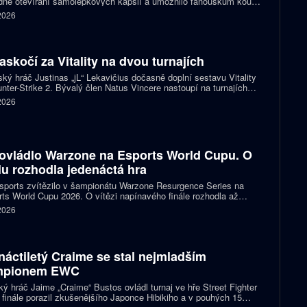
né otevírání samolepkových kapslí a umožnilo fanouškům koupit
ímo samolepku svého oblíbeného týmu nebo hráče. Podle řady
 2026
izací ale nový systém dramaticky snižuje jejich příjmy a může
it budoucnost profesionální scény.
zaskočí za Vitality na dvou turnajích
ský hráč Justinas „jL“ Lekavičius dočasně doplní sestavu Vitality
nter-Strike 2. Bývalý člen Natus Vincere nastoupí na turnajích
T Open Porto a PGL Masters Bucharest.
 2026
ovládlo Warzone na Esports World Cupu. O
ulu rozhodla jedenáctá hra
ports zvítězilo v šampionátu Warzone Resurgence Series na
ts World Cupu 2026. O vítězi napínavého finále rozhodla až
áctá hra, do které vstupovalo s šancí na titul hned pět týmů.
 2026
náctiletý Craime se stal nejmladším
mpionem EWC
ký hráč Jaime „Craime“ Bustos ovládl turnaj ve hře Street Fighter
 finále porazil zkušenějšího Japonce Hibikiho a v pouhých 15