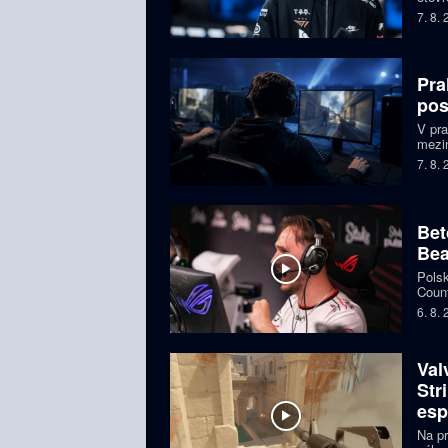
týmy,
7. 8.
Faker
Pra
pos
V pr
mezin
prize
7. 8.
Česká
Bet
Bea
Polsk
Count
favor
6. 8.
Val
Str
esp
Na pr