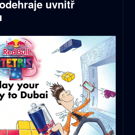
 odehraje uvnitř
u