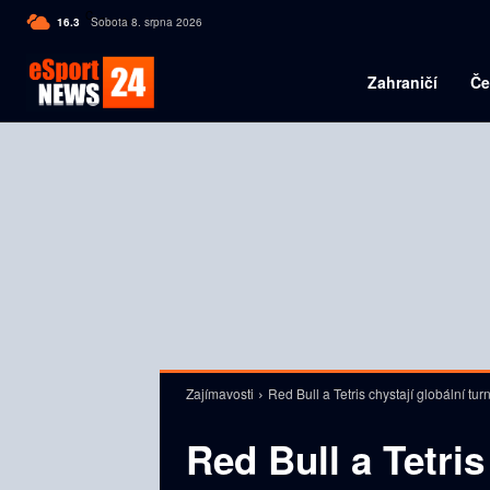
C
16.3
Sobota 8. srpna 2026
Czech
Zahraničí
Če
Zajímavosti
Red Bull a Tetris chystají globální tur
Red Bull a Tetris