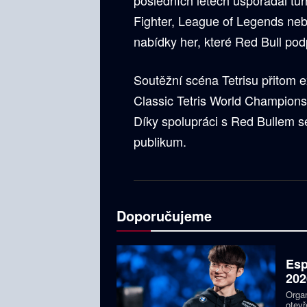
posledních letech uspořádal tur
Fighter, League of Legends nebo
nabídky her, které Red Bull pod
Soutěžní scéna Tetrisu přitom e
Classic Tetris World Championsh
Díky spolupráci s Red Bullem se 
publikum.
Doporučujeme
Esp
202
Organ
otevř