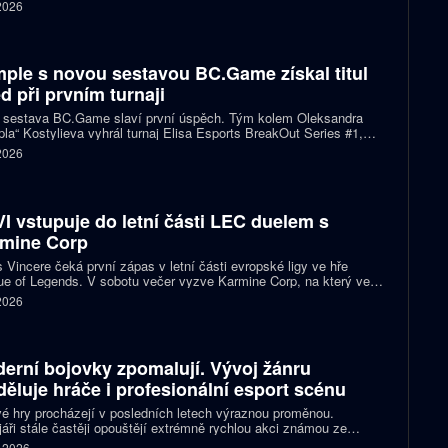
h se stal nejmladším vítězem v historii Esports World Cupu.
 2026
ple s novou sestavou BC.Game získal titul
d při prvním turnaji
 sestava BC.Game slaví první úspěch. Tým kolem Oleksandra
la“ Kostylieva vyhrál turnaj Elisa Esports BreakOut Series #1,
ve finále porazil ENCE 2:0. Rozhodující mapa dospěla do
 2026
oužení, v němž ukrajinská hvězda předvedla klíčovou akci.
I vstupuje do letní části LEC duelem s
mine Corp
 Vincere čeká první zápas v letní části evropské ligy ve hře
e of Legends. V sobotu večer vyzve Karmine Corp, na který ve
ch předchozích vzájemných sériích nestačil. Oba celky zároveň
 2026
í o jedno ze tří míst na letošním světovém šampionátu.
erní bojovky zpomalují. Vývoj žánru
děluje hráče i profesionální esport scénu
é hry procházejí v posledních letech výraznou proměnou.
áři stále častěji opouštějí extrémně rychlou akci známou ze
ích klasik a snaží se vytvářet přístupnější tituly pro širší publikum
. 2026