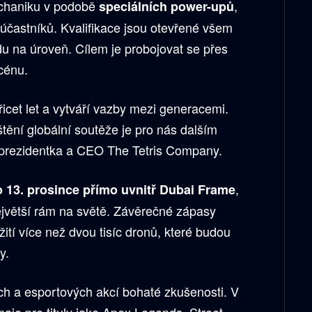
echaniku v podobě
,
speciálních power-upů
 účastníků. Kvalifikace jsou otevřené všem
du na úroveň. Cílem je probojovat se přes
cénu.
tyřicet let a vytváří vazby mezi generacemi.
tění globální soutěže je pro nás dalším
prezidentka a CEO The Tetris Company.
,
o 13. prosince přímo uvnitř Dubai Frame
největší rám na světě. Závěrečné zápasy
ití více než dvou tisíc dronů, které budou
y.
h a esportových akcí bohaté zkušenosti. V