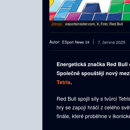
Zdroje:
esportsinsider.com, X, Foto: Red Bull
Autor:
ESport News 24
7. června 2025
Energetická značka Red Bull 
Společně spouštějí nový mez
Tetris
.
Red Bull spojil síly s tvůrci Tetr
hry se zapojí hráči z celého svět
finále, které proběhne v ikonic