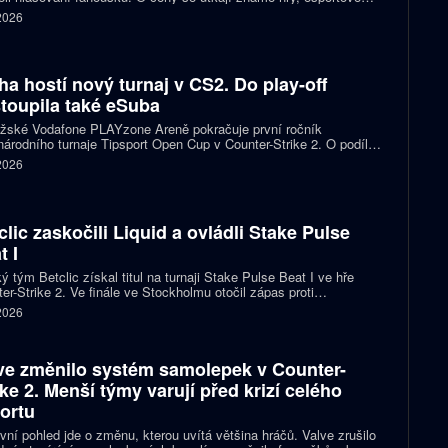
 streameři i další osobnosti scény. Mezi nominovanými nechybějí
 2026
, Jynxzi, Kai Cenat nebo IShowSpeed.
ha hostí nový turnaj v CS2. Do play-off
toupila také eSuba
ažské Vodafone PLAYzone Areně pokračuje první ročník
árodního turnaje Tipsport Open Cup v Counter-Strike 2. O podíl z
 poolu 11 tisíc eur a body do žebříčku VRS bojuje devět týmů.
 2026
 eSuba si už zajistila postup do play-off.
clic zaskočili Liquid a ovládli Stake Pulse
t I
ý tým Betclic získal titul na turnaji Stake Pulse Beat I ve hře
er-Strike 2. Ve finále ve Stockholmu otočil zápas proti
izovaným Liquid a zvítězil 2:1 na mapy.
 2026
ve změnilo systém samolepek v Counter-
ike 2. Menší týmy varují před krizí celého
ortu
vní pohled jde o změnu, kterou uvítá většina hráčů. Valve zrušilo