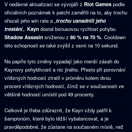
V nedávné aktualizaci se vývojáři z
podle
Riot Games
oficiálních poznámek k patchi zaměřili na to, aby trochu
ořezali jeho win rate a „
trochu usnadnili jeho
„.
dostal bonusovou rychlost pohybu
trestání
Kayn
sníženou z
. Cooldown
Shadow Assasin
80 % na 70 %
této schopnosti se také zvýšil z osmi na 10 sekund.
Na papíře tyto změny vypadají jako menší zásah do
Kaynovy pohyblivosti a nic jiného. Přesto při porovnání
vítězných hodností ztratil v průměru kolem dvou
procent vítězných hodností, čímž se v současnosti ve
většině hodností umístil pod 49 procenty.
Celkově je třeba zdůraznit, že Kayn vždy patřil k
šampionům, které bylo těžší vybalancovat, a je
pravděpodobné, že zůstane na současném místě, než