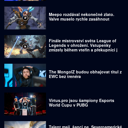
Meepo rozdával nekonečné zlato.
Valve muselo rychle zasáhnout
Finále mistrovství světa League of
Legends v ohrožení. Vstupenky
zmizely během vteřin a překupníci je
prodávají za tisíce dolarů
The MongolZ budou obhajovat titul z
EWC bez trenéra
Virtus.pro jsou šampiony Esports
World Cupu v PUBG
Talent mají, šanci ne. Severoamerické