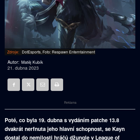
Zdroje:
DotEsports, Foto: Respawn Enterntainment
Autor:
Matěj Kubík
21. dubna 2023
Reklama
Poté, co byla 19. dubna s vydáním patche 13.8
dvakrát nerfnuta jeho hlavní schopnost, se Kayn
dostal do nemilosti hráčů džungle v League of