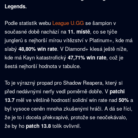
Legends.
Podle statistik webu
League U.GG
se šampion v
současné době nachází na
, co se týče
11. místě
junglerů s nejhorší mírou vítězství v Platinum+, kde má
slabý
. V Diamond+ klesá ještě níže,
48,80% win rate
kde má Kayn katastrofický
, což je
47,71% win rate
šestá nejhorší hodnota v tabulce.
To je výrazný propad pro Shadow Reapera, který si
před nedávnými nerfy vedl poměrně dobře. V
patchi
měl ve většině hodností solidní win rate nad
a
13.7
50%
byl vysoce ceněn mnoha zkušenými hráči. A dá se říci,
že je to i docela překvapivé, protože se neočekávalo,
že by ho
tolik ovlivnil.
patch 13.8