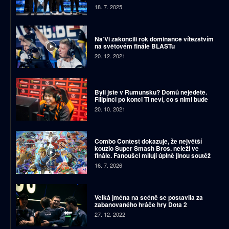
18. 7. 2025
Na’Vi zakončili rok dominance vítězstvím
na světovém finále BLASTu
20. 12. 2021
Byli jste v Rumunsku? Domů nejedete.
Filipínci po konci TI neví, co s nimi bude
20. 10. 2021
Combo Contest dokazuje, že největší
kouzlo Super Smash Bros. neleží ve
finále. Fanoušci milují úplně jinou soutěž
16. 7. 2026
Velká jména na scéně se postavila za
zabanovaného hráče hry Dota 2
27. 12. 2022