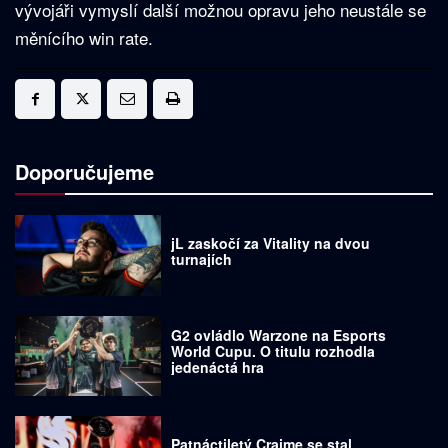
vývojáři vymyslí další možnou opravu jeho neustále se
měnícího win rate.
Doporučujeme
jL zaskočí za Vitality na dvou
turnajích
G2 ovládlo Warzone na Esports
World Cupu. O titulu rozhodla
jedenáctá hra
Patnáctiletý Craime se stal