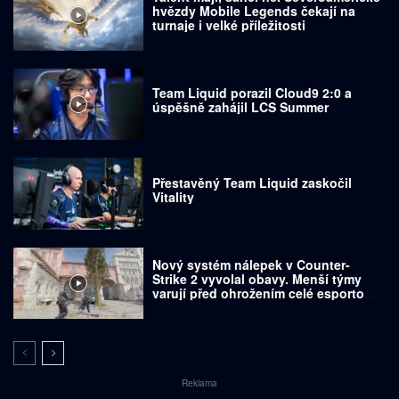
hvězdy Mobile Legends čekají na
turnaje i velké příležitosti
Team Liquid porazil Cloud9 2:0 a
úspěšně zahájil LCS Summer
Přestavěný Team Liquid zaskočil
Vitality
Nový systém nálepek v Counter-
Strike 2 vyvolal obavy. Menší týmy
varují před ohrožením celé esportové
scény
Reklama