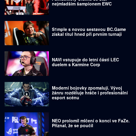
nejmladším šampionem EWC
S1mple s novou sestavou BC.Game
získal titul hned při prvním turnaji
NAVI vstupuje do letní části LEC
duelem s Karmine Corp
Moderní bojovky zpomalují. Vývoj
žánru rozděluje hráče i profesionální
esport scénu
NEO prolomil mlčení o konci ve FaZe.
Přiznal, že se poučil