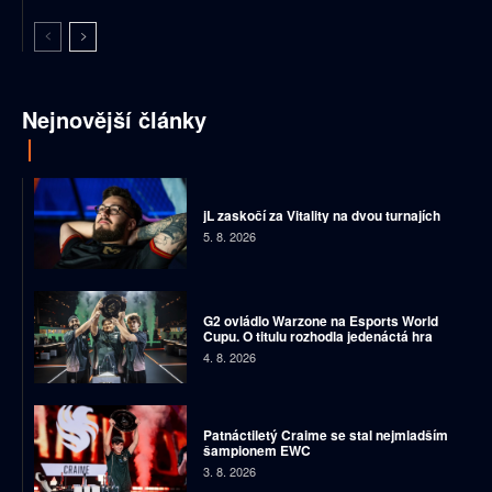
Nejnovější články
jL zaskočí za Vitality na dvou turnajích
5. 8. 2026
G2 ovládlo Warzone na Esports World
Cupu. O titulu rozhodla jedenáctá hra
4. 8. 2026
Patnáctiletý Craime se stal nejmladším
šampionem EWC
3. 8. 2026